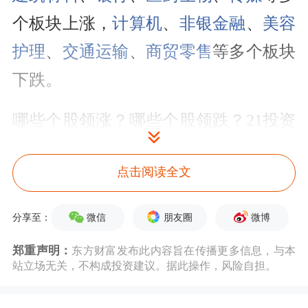
个板块上涨，
计算机
、
非银金融
、
美容
护理
、
交通运输
、
商贸零售
等多个板块
下跌。
哪些个股领涨？哪些个股领跌？21投资
通每周持续为你透视。
点击阅读全文
被申请重整，最牛股
*ST新元
周涨近
70%
微信
朋友圈
微博
分享至：
郑重声明：
东方财富发布此内容旨在传播更多信息，与本
本期牛股榜中，
*ST新元（300472.SZ）
站立场无关，不构成投资建议。据此操作，风险自担。
以69.49%的周涨幅夺魁
，
塞力医疗