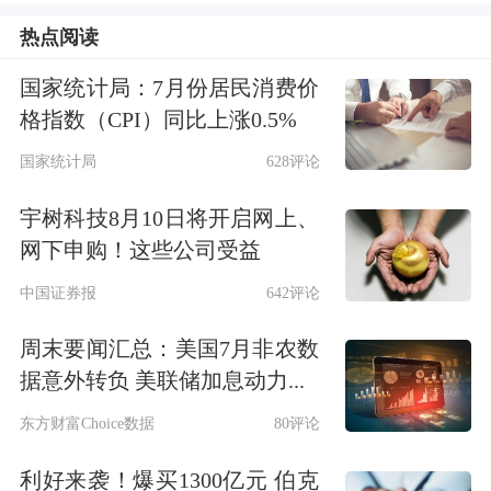
（603716.SH）以51.55%的涨幅位居第
热点阅读
二，
广生堂
（300436.SZ）、
柳钢股份
国家统计局：7月份居民消费价
（601003.SH）、
神州细胞
格指数（CPI）同比上涨0.5%
（688520.SH）、
热景生物
国家统计局
628评论
（688068.SH）周涨幅超44%。本期牛
宇树科技8月10日将开启网上、
股榜十只个股过去一周累计涨幅均超过
网下申购！这些公司受益
37%。
中国证券报
642评论
最牛股*ST新元属于工程机械行业：
周末要闻汇总：美国7月非农数
据意外转负 美联储加息动力...
公开资料显示，公司是一家集研发、设
东方财富Choice数据
80评论
计、智能制造、系统集成、运维服务于
利好来袭！爆买1300亿元 伯克