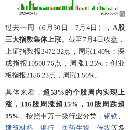
过去一周（6月30日—7月4日），
A股
三大指数集体上涨
。截至7月4日收盘，
上证指数报3472.32点，周涨1.40%；深
成指报10508.76点，周涨1.25%；创业
板指报2156.23点，周涨1.50%。
具体来看，
超53%的个股周内实现上
涨，116股周涨超15%，10股周跌超
15%
。按照申万一级行业分类，
钢铁
、
建筑材料
、
银行
、
医药生物
、
传媒
等多