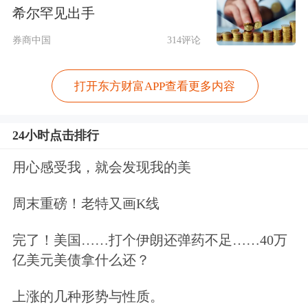
一体的一流创新型高科技企业，产品涵
希尔罕见出手
盖
环境治理
、高端智能制造、智能控
券商中国
314评论
制、
云计算
大数据
信息技术四个方面。
打开东方财富APP查看更多内容
6月30日，*ST新元公告称，公司于近日
收到债权人马建林送达的《通知》，申
24小时点击排行
请人已于近日向江西省抚州市中级人民
用心感受我，就会发现我的美
法院提交
对公司进行重整及预重整的申
周末重磅！老特又画K线
请
。截至本公告披露日，公司尚未收到
完了！美国……打个伊朗还弹药不足……40万
法院启动预重整或受理重整申请的文
亿美元美债拿什么还？
件，申请人的重整及预重整申请能否被
上涨的几种形势与性质。
法院受理、
公司后续是否进入预重整或