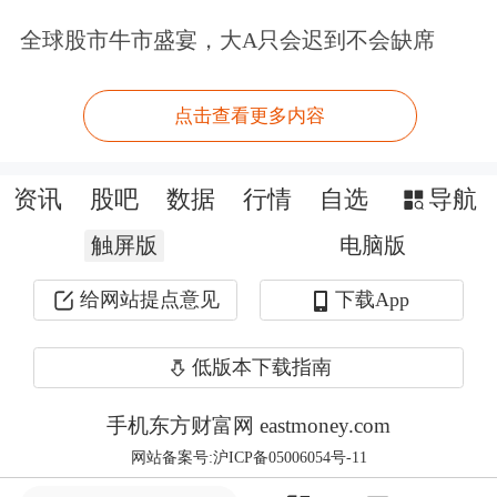
重整程序均存在不确定性
。
全球股市牛市盛宴，大A只会迟到不会缺席
7月1日，*ST新元再次公告称，公司因
点击查看更多内容
涉嫌信息披露违法违规被证监会立案调
查，最终调查结果未出，
重整推进存在
资讯
股吧
数据
行情
自选
导航
重大不确定性
。此外，公司因2024年度
触屏版
电脑版
财报被出具无法表示意见审计报告及否
给网站提点意见
下载App
定意见内部控制，股票已被实施退市风
险警示和其他风险警示，若2025年度未
低版本下载指南
解决退市风险事项，公司股票将面临终
手机东方财富网 eastmoney.com
止上市风险。
若重整失败，公司可能被
网站备案号:沪ICP备05006054号-11