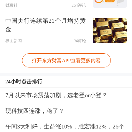
财联社
264评论
公园在青岛开业，后又迈向芜湖、厦
中国央行连续第21个月增持黄
门、南宁等多个城市，主打亲子游。
金
上海乐高乐园能否打破“低龄化=低消费
界面新闻
94评论
力”的魔咒？新宏睿投资管理公司创始
打开东方财富APP查看更多内容
人兼董事总经理夏宇宸在接受《每日经
济新闻》记者采访时表示，乐高乐园的
24小时点击排行
低龄化策略填补了市场空白，若能通过
7月以来市场震荡加剧，选老登or小登？
差异化（如亲子
教育
、积木创意工坊）
硬科技四连涨，稳了？
增强黏性，乐高乐园有望撬动“多孩经
济”这一蓝海，但市场渗透率取决于品
午间3大利好，生益涨10%，胜宏涨12%，26个