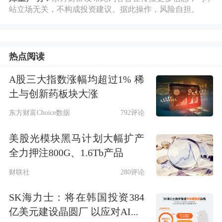
暑期金山区民宿预订量同比增幅达到6
站立场无关，不构成投资建议。据此操作，风险自担。
倍，在上海16个行政区中排名第一。
“全球最好的品牌，最著名的IP都进入
热点阅读
中国了，
迪士尼
、环球，甚至派拉蒙、
A股三大指数涨幅均超过1% 稀
华纳等都有所动作。”中国主题公园研
土与创新药板块大涨
究院院长林焕杰在接受《每日经济新
东方财富Choice数据
792评论
闻》记者采访时坦言。
美股光模块黑马计划大幅扩产
全力押注800G、1.6Tb产品
在成人票价上，上海乐高乐园是目前亚
财联社
280评论
洲乐高乐园中定价最高的一座。但
SK海力士：将在韩国投资384
在“家庭游”的布局方面，其并不是国内
亿美元建设晶圆厂 以应对AI...
市场的先驱者。2007年，首个方特主题