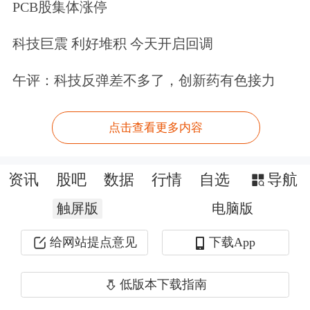
PCB股集体涨停
牌运营和本土化深度。
科技巨震 利好堆积 今天开启回调
不过，上海乐高乐园目前也面临挑战。
午评：科技反弹差不多了，创新药有色接力
例如，6月28日，多位网友表示，乐高
大飞车突然卡在半空近一个小时。“我
点击查看更多内容
们一方面和时间赛跑，同时需要尽快把
设施磨合度、人的磨合度、设施和人的
资讯
股吧
数据
行情
自选
导航
磨合度尽可能地最快调整到比较成熟的
触屏版
电脑版
状态。”上海乐高乐园有限公司相关负
给网站提点意见
下载App
责人表示。
低版本下载指南
乐园暑期档“暗战”已来。林焕杰认为，