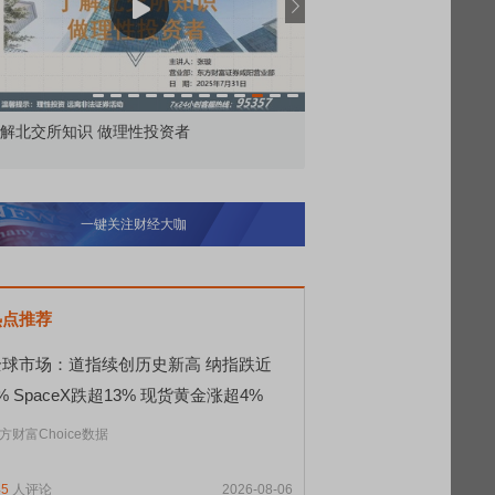
市价委托那么多种，究竟怎么用？
北交所顶格打新居然只
一键关注财经大咖
热点推荐
全球市场：道指续创历史新高 纳指跌近
% SpaceX跌超13% 现货黄金涨超4%
方财富Choice数据
45
人评论
2026-08-06