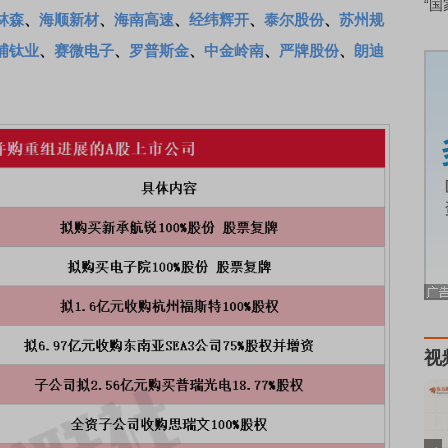
“国
林森
、
海顺新材
、
海南高速
、
经纬辉开
、
泰尔股份
、
苏州规
浦钛业
、
赛微电子
、
罗普斯金
、
中金岭南
、
严牌股份
、
朗迪
视