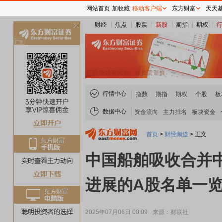
网站首页
加收藏
移动客户端
东方财富
天天
财经
焦点
股票
新股
期指
期权
关
闭
行情中心
指数
期指
期权
个股
板
数据中心
资金流向
主力排名
板块资金
首页
>
财经频道
>
正文
中国船舶吸收合并
进展的A股名单一
2025年07月06日 00:09
来源：财联社