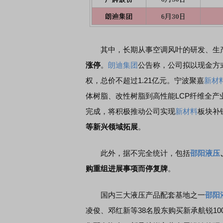
其中，长期从事空调风叶的研发、生
涨停
。
朗迪集团
公告称，公司拟以现金方
权，总价不超过1.21亿元。宁波聚嘉
新材
体树脂、改性树脂到高性能LCP纤维全
完成，将积极推动公司实现
新材料
板块补
等新兴领域拓展
。
此外，据不完全统计，包括
邵阳液压
购重组进展事项而停复牌
。
国内三大液压产品配套基地之一
邵阳
凌俊、邓红新等38名股东购买新承航锐10