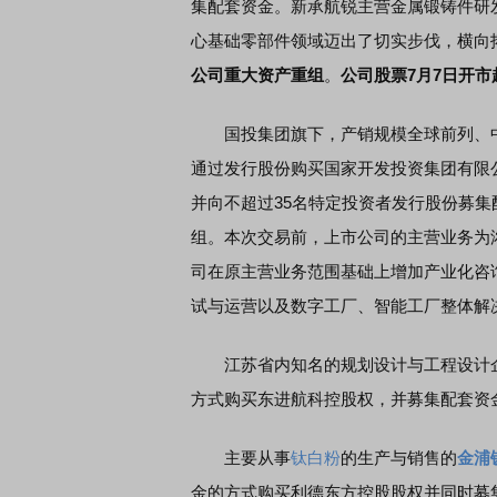
集配套资金。新承航锐主营金属锻铸件研
心基础零部件领域迈出了切实步伐，横向
公司重大资产重组
。
公司股票7月7日开市
国投集团旗下，产销规模全球前列、
通过发行股份购买国家开发投资集团有限公
并向不超过35名特定投资者发行股份募
组。本次交易前，上市公司的主营业务为
司在原主营业务范围基础上增加产业化咨
试与运营以及数字工厂、智能工厂整体解
江苏省内知名的规划设计与工程设计
方式购买东进航科控股权，并募集配套资
主要从事
钛白粉
的生产与销售的
金浦
金的方式购买利德东方控股股权并同时募