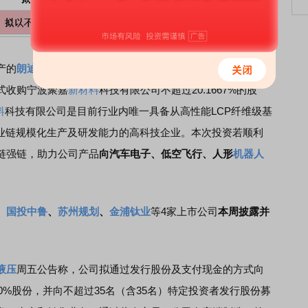
产的
朗迪集团
周一披露收购资产相关公告，
其股价周二收盘
式收购宁波聚嘉
新材料
科技有限公司不超过20.1667%的股
料
科技有限公司是目前行业内唯一具备从高性能LCP纤维级基
产业链规模化生产及研发能力的高科技企业。本次投资若顺利
链强链，助力公司产品
向汽车电子、低空飞行、人形
机器人
、
国投中鲁
、
苏州规划
、
金浦钛业
等4家上市公司
本周披露并
液压
周五公告称，公司拟通过发行股份及支付现金的方式向
0%股份，并向不超过35名（含35名）特定投资者发行股份募