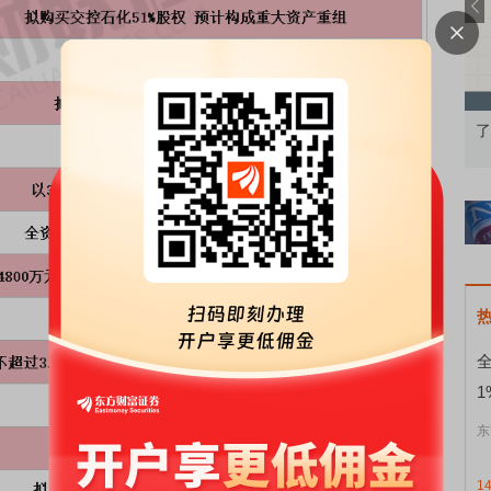
知到特色品种
了解北交所知识 做理性投资者
1
东
1