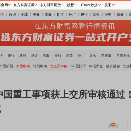
基金网
东方财富证券
东方财富期货
妙想
Choice数据
股吧
行情
数据
全球
美股
港股
期货
外汇
银行
基金
理财
债券
块
排行
新股
基金
港股
美股
期货
外汇
黄金
自选股
自选基金
个股研报
新股申购
转债申购
北交所申购
AH股比价
年报大全
融资融券
龙虎
中国重工事项获上交所审核通过
览