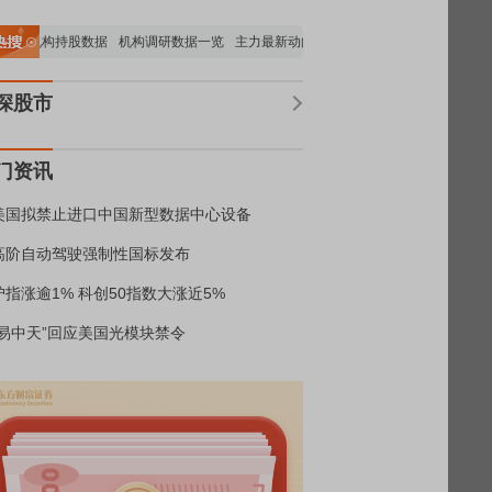
要机构持股数据
机构调研数据一览
主力最新动向
上市公司限售股解禁一览
昨日
深股市
门资讯
美国拟禁止进口中国新型数据中心设备
高阶自动驾驶强制性国标发布
沪指涨逾1% 科创50指数大涨近5%
“易中天”回应美国光模块禁令