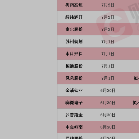
首席连线｜东方财富证券陈果：A股再平衡的
债券知识通识：从基础认
风，将吹向何处