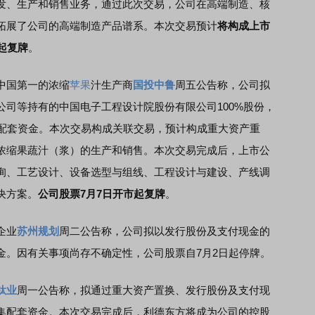
发、生产和销售业务，通过此次交易，公司在高端制造、核
拓展了公司的高端制造产品谱系。本次交易预计
将构成上市
起复牌
。
中国第一的浓缩
苹果
汁生产商
国投中鲁
周五公告称，公司拟
司等持有的中国电子工程设计院股份有限公司100%股份，
集配套资金。本次交易构成关联交易，预计构成重大资产重
浓缩果蔬汁（浆）的生产和销售。本次交易完成后，上市公
询、工艺设计、设备选型与组线、工程设计与建设、产线调
决方案。
公司股票7月7日开市起复牌
。
企业
苏州规划
周二公告称，公司拟以发行股份及支付现金的
金。因有关事项尚存不确定性，公司股票自7月2日起停牌。
钛业
周一公告称，拟通过重大资产置换、发行股份及支付现
集配套资金。本次交易完成后，利德东方将成为公司的控股