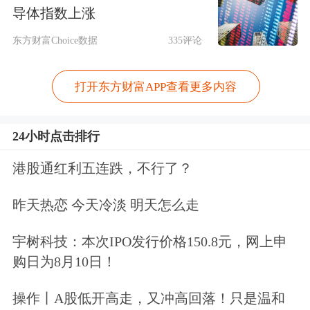
2021年、2022年、2023年IPO募资金额
导体指数上涨
分别为5400亿元、5800亿元和3550亿
东方财富Choice数据
335评论
元；再融资金额分别为1.23万亿元、1.1
万亿元和7632亿元，合计达4.57万亿
打开东方财富APP查看更多内容
元。
24小时点击排行
而2024年之所以能从2635点起步，最高
港股通红利五连跌，不行了？
到达3674点，除了政策面频频发布利好
昨天热恋 今天冷淡 明天怎么走
外，就是IPO和再融资有所收紧。这一
年，全市场融资约3000亿元，分红高达
宇树科技：本次IPO发行价格150.8元，网上申
购日为8月10日！
1.9万亿元，是少有的回报大于融资的
年份。
操作丨A股低开高走，又冲高回落！只是温和