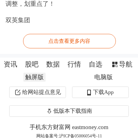
调整，划重点了！
目前上证综指距3500点仅一步之遥，突
双英集团
破应是大概率事件。
点击查看更多内容
毫无疑问，总市值达到100万亿元是A
股市场重要的里程碑。不少市场人士认
资讯
股吧
数据
行情
自选
导航
为，这是新一轮行情启动的标志。
触屏版
电脑版
最新A股新开户数据显示，今年上半年
给网站提点意见
下载App
累计新开户 1260 万户，同比增长超
32%。过去四年，居民储蓄增加近60万
低版本下载指南
亿元。在低利率时代，这些资金需要寻
手机东方财富网 eastmoney.com
找投资机会。问题在于，在100万亿元
网站备案号:沪ICP备05006054号-11