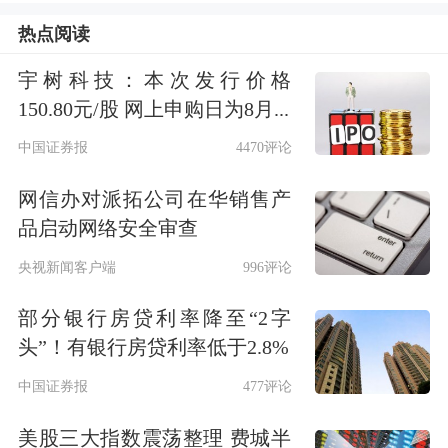
回顾历史，2021年2月18日，上证综指
热点阅读
创下阶段高点3731点，当时A股总市值
宇树科技：本次发行价格
约90万亿元；之后在“9·24”行情启动后
150.80元/股 网上申购日为8月...
的2024年11月11日，上证综指达到3470
中国证券报
4470评论
点，总市值飙升至98.24万亿元，刷新
网信办对派拓公司在华销售产
历史最高纪录！
品启动网络安全审查
央视新闻客户端
996评论
为什么从2021年2月的阶段高点3731
部分银行房贷利率降至“2字
点，到3年后的2024年2月创下阶段新低
头”！有银行房贷利率低于2.8%
2635点？一个重要原因是，市场片面理
中国证券报
477评论
解了注册制背景下的IPO和再融资。
美股三大指数震荡整理 费城半