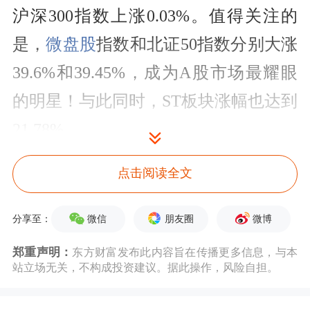
沪深300指数上涨0.03%。值得关注的
是，
微盘股
指数和北证50指数分别大涨
39.6%和39.45%，成为A股市场最耀眼
的明星！与此同时，ST板块涨幅也达到
21.78%。
从去年底A股总市值93.72万亿元，到今
点击阅读全文
年的100万亿元，银行板块是最大的贡
微信
朋友圈
微博
分享至：
献者。在增加的6.3万亿元市值中，银
郑重声明：
东方财富发布此内容旨在传播更多信息，与本
行股就贡献了逾4万亿元。42只银行股
站立场无关，不构成投资建议。据此操作，风险自担。
中，有18只股价刷新
历史新高
。