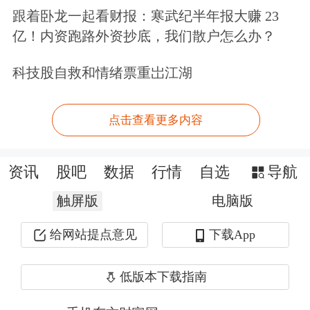
在供应过剩的背景下，聚酯瓶片行业的
跟着卧龙一起看财报：寒武纪半年报大赚 23
亿！内资跑路外资抄底，我们散户怎么办？
盈利能力在2022年后明显下降。截至
2025年6月24日，聚酯瓶片价差为222
科技股自救和情绪票重岀江湖
元/吨，处于历史低位。
点击查看更多内容
由于行业盈利能力变差，产业龙头公司
开启减产。根据百川盈孚报道，2025年
资讯
股吧
数据
行情
自选
导航
6月、7月，万凯新材、逸盛石化（
恒逸
触屏版
电脑版
石化
和
荣盛石化
合资组建）、
华润材料
给网站提点意见
下载App
等多家企业规划减产，预计共减产约
低版本下载指南
256万吨。截至2025年6月，我国聚酯瓶
片产能共计约2058万吨。经测算，本次