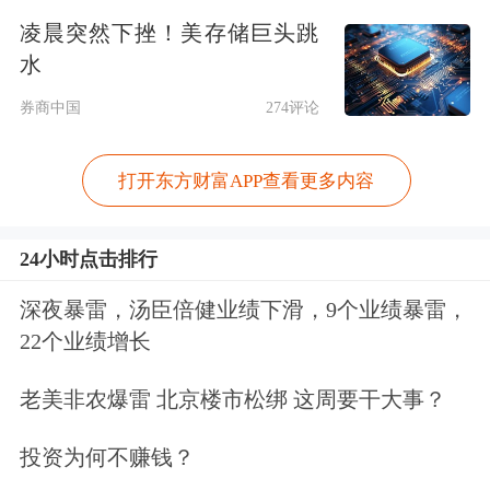
发挥着重要作用。
凌晨突然下挫！美存储巨头跳
水
作为聚酯市场的一个重要部分，我国聚
券商中国
274评论
酯瓶片（PET的一种产品形态）产能在
2023年、2024年扩张较快，导致行业供
打开东方财富APP查看更多内容
过于求，市场竞争十分激烈。CCF数据
24小时点击排行
显示，2024年，我国聚酯瓶片行业新投
产能417万吨，总产能达2043万吨，同
深夜暴雷，汤臣倍健业绩下滑，9个业绩暴雷，
22个业绩增长
比增长23%；产量约为1556万吨，同比
增长18.8%。我国聚酯瓶片产能在全球
老美非农爆雷 北京楼市松绑 这周要干大事？
的占比近50%。
投资为何不赚钱？