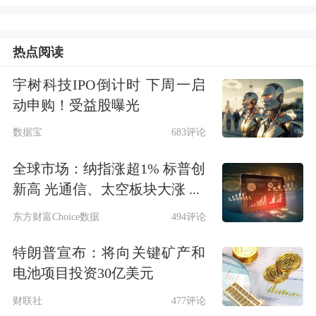
热点阅读
宇树科技IPO倒计时 下周一启
动申购！受益股曝光
数据宝
683评论
PET即为聚对苯二甲酸乙二醇酯，是热
全球市场：纳指涨超1% 标普创
塑性聚酯中最主要的品种，俗称
涤纶
树
新高 光通信、太空板块大涨 ...
脂，是五大工程
塑料
之一，主要用于制
东方财富Choice数据
494评论
造各种瓶装饮料、食品等产品的包装容
特朗普宣布：将向关键矿产和
器，可以用于制造合成纤维（如涤
电池项目投资30亿美元
纶），在工程塑料、薄膜、胶带等领域
财联社
477评论