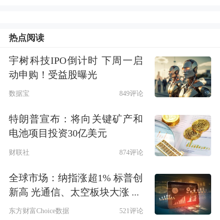
热点阅读
宇树科技IPO倒计时 下周一启
动申购！受益股曝光
数据宝
849评论
特朗普宣布：将向关键矿产和
电池项目投资30亿美元
财联社
874评论
全球市场：纳指涨超1% 标普创
新高 光通信、太空板块大涨 ...
东方财富Choice数据
521评论