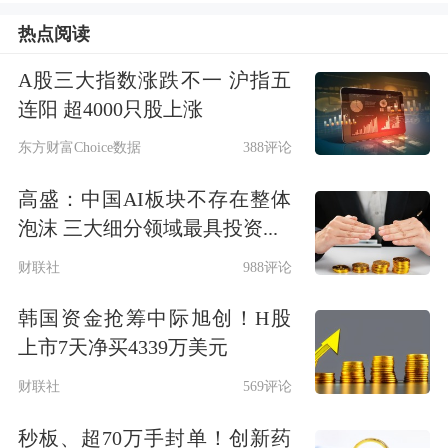
席鲍威尔称为“太迟先生”。近期，特朗
热点阅读
普连续发声，要求美联储进一步降息，
A股三大指数涨跌不一 沪指五
连阳 超4000只股上涨
并以下一任美联储主席人选的话题对现
东方财富Choice数据
388评论
任主席鲍威尔施压。鲍威尔则回应称，
美联储货币政策必须“完全非政治”，重
高盛：中国AI板块不存在整体
泡沫 三大细分领域最具投资...
申央行仍在观察美国关税带来的影响，
财联社
988评论
而后再进一步决策。
韩国资金抢筹中际旭创！H股
有分析指出，特朗普政府贸易与关税政
上市7天净买4339万美元
策的不确定性，叠加特朗普推动美联储
财联社
569评论
降息的举措，成为压制美元的主要因
秒板、超70万手封单！创新药