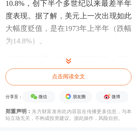
10.8%，创下半个多世纪以来最差半年
度表现。据了解，美元上一次出现如此
大幅度贬值，是在1973年上半年（跌幅
为14.8%）。
值得关注的是，当地时间7月2日，美国
总统特朗普再次施压鲍威尔辞职。当
点击阅读全文
天，特朗普在社交媒体上转发了一篇标
题为《联邦住房金融局局长：美联储主
微信
朋友圈
微博
分享至：
席应接受国会调查》的文章。特朗普评
郑重声明：
东方财富发布此内容旨在传播更多信息，与本
站立场无关，不构成投资建议。据此操作，风险自担。
论称，“太迟先生”应该立即辞职。此
前，特朗普曾在社交媒体上将美联储主