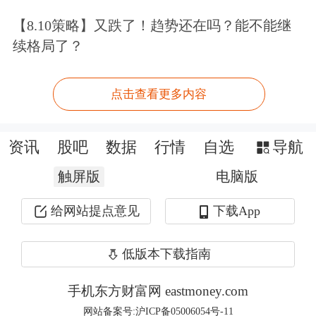
激增，可能会削弱投资者对长期国债和
【8.10策略】又跌了！趋势还在吗？能不能继
续格局了？
美元等美国关键资产的兴趣，令投资者
转向海外投资机会的理由更加充分。
点击查看更多内容
报告称，美元作为世界储备货币的地位
资讯
股吧
数据
行情
自选
导航
在贸易混乱之下被重新审视。自2002年
触屏版
以来，美元走弱与重大避险事件首次同
电脑版
时发生，这促使相关机构重新考虑美国
给网站提点意见
下载App
资产的可靠性。
低版本下载指南
尽管关于美元即将失去储备货币地位的
手机东方财富网 eastmoney.com
猜测仍然牵强，全面“去美元化”还有很
网站备案号:沪ICP备05006054号-11