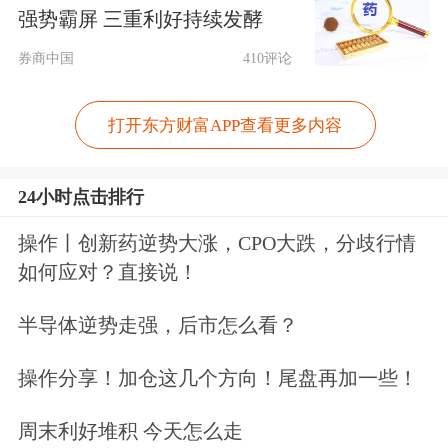
素。
强势霸屏 三重利好持续发酵
券商中国
410评论
打开东方财富APP查看更多内容
24小时点击排行
操作丨创新药逆势大涨，CPO大跌，分歧行情
如何应对？直接说！
半导体逆势走强，后市怎么看？
警告
操作分享！加仓这几个方向！尾盘再加一些！
日前，
贝莱德
发布2025年第三季度固定
周末利好堆积 今天怎么走
收益展望报告。报告称，美国政府债务