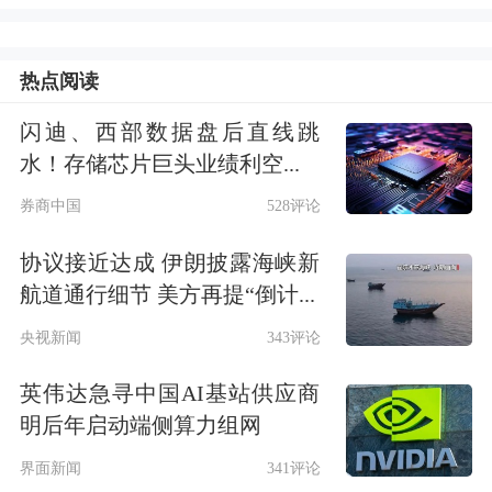
热点阅读
闪迪、西部数据盘后直线跳
水！存储芯片巨头业绩利空...
券商中国
528评论
6月ADP私人就业人数意外下降
协议接近达成 伊朗披露海峡新
截至收盘，道指跌10.52点，跌幅为
航道通行细节 美方再提“倒计...
0.02%；纳指涨190.24点，涨幅为
央视新闻
343评论
0.94%；标普500指数涨29.41点，涨幅
英伟达急寻中国AI基站供应商
为0.47%。
明后年启动端侧算力组网
界面新闻
341评论
ADP就业报告显示，美国6月私营就业