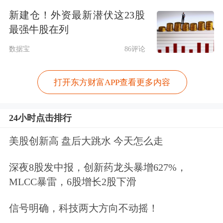
人数减少3.3万人，为2023年3月以来的
新建仓！外资最新潜伏这23股
最强牛股在列
首次下降。经济学家此前预计该数字将
数据宝
86评论
增加9.5万人。
打开东方财富APP查看更多内容
数据公布后，美国联邦基金
期货
将7月
降息的可能性从数据公布前的约20%提
24小时点击排行
高至27.4%。交易员加大对美联储2025
美股创新高 盘后大跳水 今天怎么走
年底前至少两次降息的押注。
深夜8股发中报，创新药龙头暴增627%，
贝雅投资策略师Ross Mayfield表
MLCC暴雷，6股增长2股下滑
示：“过去几个月，我们持续观察到劳
信号明确，科技两大方向不动摇！
动力市场的疲软迹象。我一直在思考，