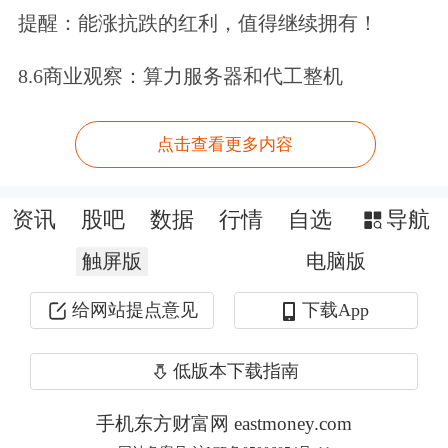
提醒：能涨抗跌的红利，值得继续拥有！
是否需要一份显示负增长的非农就业报
告，才能促使（美联储）更多地关注劳
8.6商业观察：算力服务器和代工整机
动力市场，而不仅仅是关注通胀数据。
点击查看更多内容
从这个角度出发，我希望这份报告能引
起一些关注。”
资讯
股吧
数据
行情
自选
导航
“木头姐”再买特斯拉
触屏版
电脑版
大型科技股多数上涨，特斯拉涨近
给网站提点意见
下载App
5%，
英伟达
涨逾2%，
苹果
涨超2%，谷
低版本下载指南
歌涨逾1%，微软跌0.2%，
亚马逊
跌
手机东方财富网 eastmoney.com
0.24%，脸书跌0.79%。