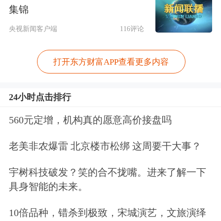
集锦
左右，增速将显加快之势。
央视新闻客户端
116评论
“目前市场主流的稳定币USDT和USDC
约占90%以上的市场份额；稳定币市场
打开东方财富APP查看更多内容
规模约占整个加密资产的8%。”连平表
24小时点击排行
示，近年来，稳定币的主要交易领域正
560元定增，机构真的愿意高价接盘吗
在向跨境贸易支付、日常交易支付和金
融投资结算等多元化方向拓展，对传统
老美非农爆雷 北京楼市松绑 这周要干大事？
支付生态带来了挑战。越来越多的商业
宇树科技破发？笑的合不拢嘴。进来了解一下
巨头开始青睐和拥抱稳定币。
具身智能的未来。
必须对稳定币实施严格监管
10倍品种，错杀到极致，宋城演艺，文旅演绎