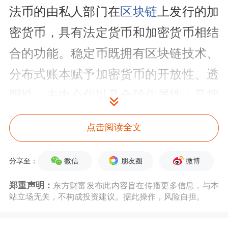
法币的由私人部门在
区块链
上发行的加
密货币，具有法定货币和加密货币相结
合的功能。稳定币既拥有区块链技术、
分布式账本赋予加密货币的开放性、透
明性、去中心化以及全球化属性；又拥
有法定货币价值相对稳定的特征。稳定
点击阅读全文
币由私人企业和金融机构发行，以法币
及其资产1：1作为储备。
微信
朋友圈
微博
分享至：
郑重声明：
东方财富发布此内容旨在传播更多信息，与本
“稳定币的功能主要是支付手段，其实
站立场无关，不构成投资建议。据此操作，风险自担。
质是法定货币的代币，并非虚拟资