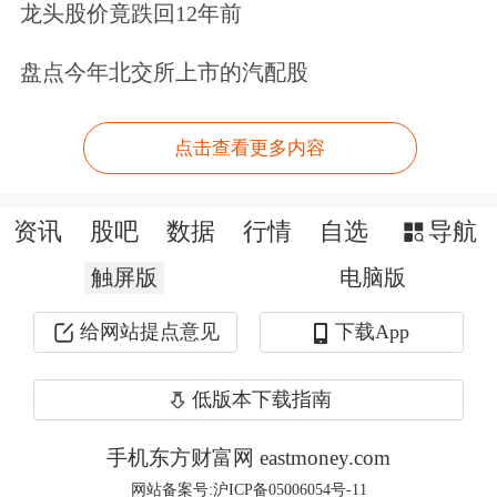
龙头股价竟跌回12年前
稳定币发行人主要是非金融机构的大型
盘点今年北交所上市的汽配股
商户，连平提到，这类主体长期以来基
本不在金融监管的范围。为了稳定币规
点击查看更多内容
范运作和有效管控风险，监管部门对稳
定币的底层资产和风险管理等方面提出
资讯
股吧
数据
行情
自选
导航
较为严格的要求。例如中国香港近期出
触屏版
电脑版
台的《稳定币条例草案》（下简称《草
给网站提点意见
下载App
案》），对稳定币的底层资产、风险管
低版本下载指南
理、业务经营等方面提出了明确要求。
手机东方财富网 eastmoney.com
“稳定币既稳定，也不稳定。”连平表
网站备案号:沪ICP备05006054号-11