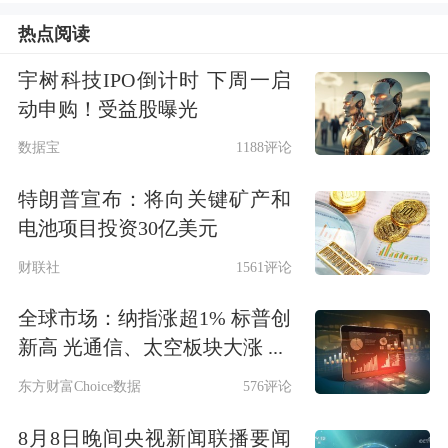
产。”连平说，稳定币通过公共互联网
热点阅读
可以7×24小时交易，资金划转以秒计，
宇树科技IPO倒计时 下周一启
具有很高的效率；同时成本很低，大幅
动申购！受益股曝光
少于传统的商业
银行
。稳定币以法定货
数据宝
1188评论
币为基础，打通了法定货币体系与加密
特朗普宣布：将向关键矿产和
资产之间的交易关系，满足了加密货币
电池项目投资30亿美元
交易的需求。
财联社
1561评论
至2025年4月，稳定币市场发行规模超
全球市场：纳指涨超1% 标普创
过了2200亿美元，交易规模达6.7万亿
新高 光通信、太空板块大涨 ...
美元；据估计，2028年的市场发行规模
东方财富Choice数据
576评论
可达2万亿美元，即是目前规模的10倍
8月8日晚间央视新闻联播要闻