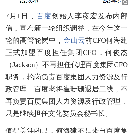
7月1日，
百度
创始人李彦宏发布内部
信，宣布新一轮组织调整，在今年这一
轮的高管轮岗中，
金山云
前CFO何海建
正式加盟百度担任集团CFO，何俊杰
（Jackson）不再担任代理百度集团CFO
职务，轮岗负责百度集团人力资源及行
政管理。百度老将崔珊珊退居二线，不
再负责百度集团人力资源及行政管理，
只是继续担任文化委员会秘书长。
值得关注的是，何海建不是来自百度集