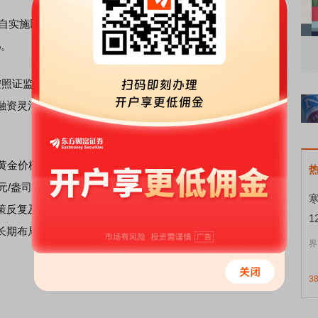
自实施以来，沪市披露各类资产重组方案676单，同比增长
%。
知到特色品种
了解北交所知识 做理性投资者
市
照证监会统一部署，紧锣密鼓地谋划创业板改革，初步考虑
融资灵活度便利度、更大力度支持并购重组、促进创业板投
金价格持续高位震荡，回调幅度接近3%。截至6月26日，
美元/盎司。市场分析人士认为，在美联储降息周期临近、全球
策反复及地缘博弈长期化趋势，黄金作为非信用资产的避险
1
长期布局提供窗口。中长期来看，黄金上涨的底层逻辑未
界
3