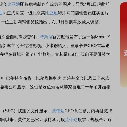
流传
比亚迪
即将启动新购车政策的图片，显示7月1日起此前
迪
未正式回应，但北京某
比亚迪
海洋网门店销售员证实图片
一位王朝网销售员也指出，7月1日起购车政策大调整。
 Y首次全自动驾驶交付。
特斯拉
官方账号发布了这一辆Model Y
给新车主的全过程视频。小米创始人、董事长兼CEO雷军迅
在很多领域引领了行业趋势，尤其是FSD。我们还要继续学
神"巴菲特宣布将向比尔及梅琳达·盖茨基金会以及四个家族
哈撒韦公司股票。这也是这位知名慈善家自近二十年前开始捐
。
（SEC）披露的文件显示，
英伟达
CEO黄仁勋月内再度减持
0日以来，黄仁勋已累计减持30万股
英伟达
股票，规模合计近