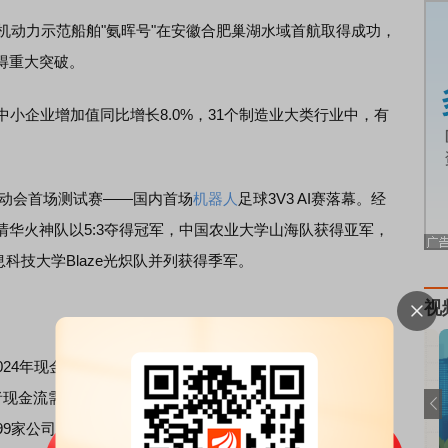
机动力示范船舶"氨晖号"在安徽合肥巢湖水域首航取得成功，
得重大突破。
企业增加值同比增长8.0%，31个制造业大类行业中，有
动会首场测试赛——国内首场
机器人
足球3V3 AI赛落幕。经
华火神队以5:3夺得冠军，中国农业大学山海队获得亚军，
息科技大学Blaze光炽队并列获得季军。
视
年现金分红达1.8万亿，创历史新高，分红比例达35.6%，
者现金流需求。近三年，有68家公司累计现金分红超百亿；
199家公司连续三年分红比例超过50%。