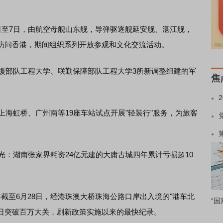
至7日，由航空母舰山东舰，导弹驱逐舰延安舰、湛江舰，
访问香港，期间组织系列开放参观和文化交流活动。
援部队工程大学、联勤保障部队工程大学3所新调整组建的军
焦
海虹桥、广州南等19座车站试点开展"轻装行"服务，为旅客
：湖南张家界耗资24亿元建的大庸古城四年累计亏损超10
至6月28日，经港珠澳大桥珠海公路口岸出入境的"港车北
“国
72日突破百万大关，刷新政策实施以来的最快纪录。