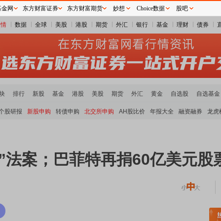
基金网
东方财富证券
东方财富期货
妙想
Choice数据
股吧
行情
数据
全球
美股
港股
期货
外汇
银行
基金
理财
债券
块
排行
新股
基金
港股
美股
期货
外汇
黄金
自选股
自选基金
个股研报
新股申购
转债申购
北交所申购
AH股比价
年报大全
融资融券
龙虎
”法案；巴菲特再捐60亿美元股
板块领涨
元件板块走强
半导体板块活跃
沪深资金流向
A股估值分析全览
重要