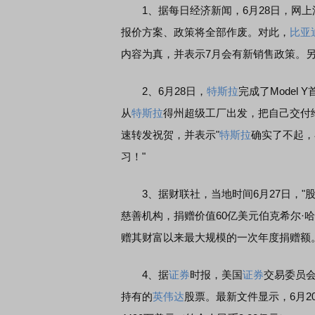
1、据每日经济新闻，6月28日，网上
报价方案、政策将全部作废。对此，
比亚
内容为真，并表示7月会有新销售政策。另
2、6月28日，
特斯拉
完成了Model
从
特斯拉
得州超级工厂出发，把自己交付
速转发祝贺，并表示"
特斯拉
确实了不起，
习！"
3、据财联社，当地时间6月27日，"股
慈善机构，捐赠价值60亿美元伯克希尔·
赠其财富以来最大规模的一次年度捐赠额
4、据
证券
时报，美国
证券
交易委员会
持有的
英伟达
股票。最新文件显示，6月2