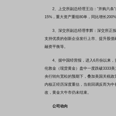
2、上交所副总经理王泊："并购六条"
15%，重大资产重组80单，同比增长200
席连线｜东方财富证券陈果：A股再平衡的
债券知识通识：从基础认
，将吹向何处
3、深交所副总经理李辉：深交所正按
支持优质的创新企业发行上市、提升股债
融资平衡等。
4、据中国经营报，进入6月份以来，黄
伦敦金（现货黄金）盘中一度跌破3333
央行转向宽松的预期下，叠加美国关税政
内核正经历深度重估，当前回调反而为中
改，黄金大牛市仍未结束。
公司动向