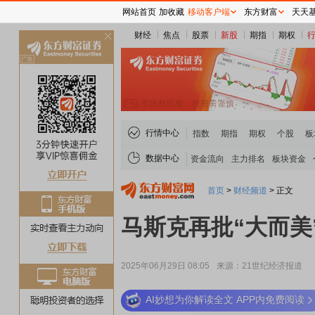
网站首页
加收藏
移动客户端
东方财富
天天
财经
焦点
股票
新股
期指
期权
关
闭
行情中心
指数
期指
期权
个股
板
数据中心
资金流向
主力排名
板块资金
首页
>
财经频道
>
正文
马斯克再批“大而美
2025年06月29日 08:05
来源：21世纪经济报道
AI妙想为你解读全文 APP内免费阅读
稀土