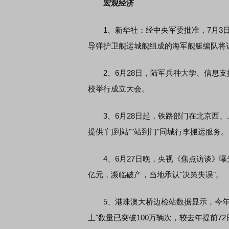
宏观经济
1、新华社：经中央军委批准，7月3日
导弹护卫舰运城舰组成的海军舰艇编队将
2、6月28日，陆军兵种大学、信息支
校举行成立大会。
3、6月28日起，铁路部门在北京西、上
提供"门到站""站到门"同城行李搬运服务。
4、6月27日晚，央视《焦点访谈》曝光
亿元，濒临破产，当地承认"决策失误"。
5、港珠澳大桥边检站数据显示，今年截
上"数量已突破100万辆次，较去年提前