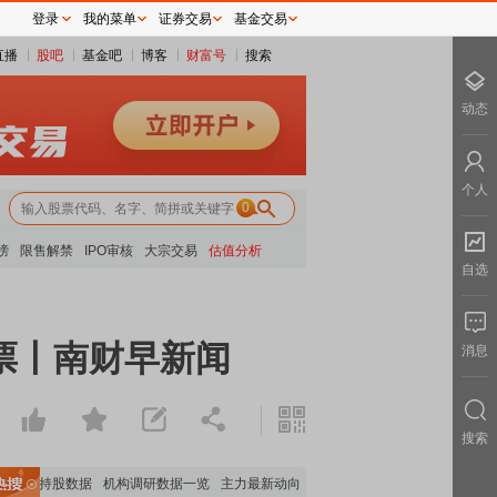
登录
我的菜单
证券交易
基金交易
直播
股吧
基金吧
博客
财富号
搜索
动态
个人
0
榜
限售解禁
IPO审核
大宗交易
估值分析
自选
票丨南财早新闻
消息
搜索
机构持股数据
机构调研数据一览
主力最新动向
上市公司限售股解禁一览
昨日涨