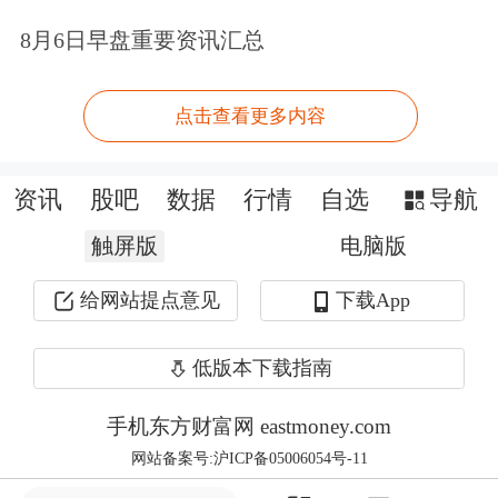
素影响，预计上市险企新单整体承压，
8月6日早盘重要资讯汇总
但在续期保费的支撑下，总保费有望维
持稳健增长。同时，银保渠道深化合
点击查看更多内容
作，有望成为同步贡献规模和价值的重
资讯
股吧
数据
行情
自选
导航
要渠道，预计银保新业务价值率有望持
触屏版
电脑版
续提升。
给网站提点意见
下载App
从财险业来看，今年一季度，财险公司
整体保费同比增长5.09%，增速与去年
低版本下载指南
同期相当。从披露了相关数据的险企来
手机东方财富网 eastmoney.com
看，受大灾赔付同比减少、各险企积极
网站备案号:沪ICP备05006054号-11