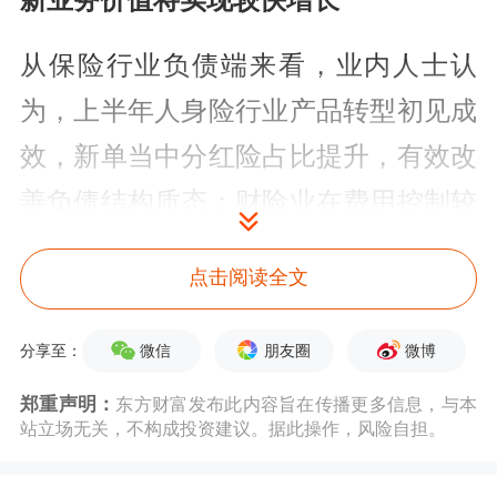
新业务价值将实现较快增长
从保险行业负债端来看，业内人士认
为，上半年人身险行业产品转型初见成
效，新单当中分红险占比提升，有效改
善负债结构质态；财险业在费用控制较
好、自然灾害较少的情况下，综合成本
点击阅读全文
率持续改善。
微信
朋友圈
微博
分享至：
对外经济贸易大学保险学院教授王国军
对《证券日报》记者表示，由于规
郑重声明：
东方财富发布此内容旨在传播更多信息，与本
站立场无关，不构成投资建议。据此操作，风险自担。
范“开门红”等因素，今年一季度，人身
险公司原保险保费收入约1.66万亿元，