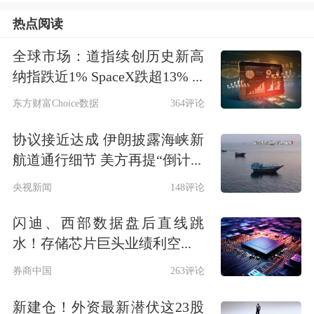
热点阅读
同比下降0.3%，其中寿险保费收入同比
减少近1%。不过，上市险企通过优化
全球市场：道指续创历史新高
纳指跌近1% SpaceX跌超13% ...
产品结构和渠道策略，新业务价值率普
东方财富Choice数据
364评论
遍改善，银保渠道价值率提升尤为明
协议接近达成 伊朗披露海峡新
显，推动可比口径新业务价值实现较快
航道通行细节 美方再提“倒计...
增长。二季度，随着市场利率中枢下
央视新闻
148评论
行，人身险产品预定利率进一步下调的
闪迪、西部数据盘后直线跳
预期持续上升，保险公司加强销售力
水！存储芯片巨头业绩利空...
度，同时保障类产品尤其是健康险需求
券商中国
263评论
呈现出一定刚性特征，市场销售较为平
新建仓！外资最新潜伏这23股