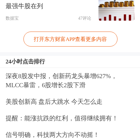
稳。因此，预计二季度人身险公司保费
最强牛股在列
有望较一季度有所上升。综合来看，上
数据宝
47评论
半年上市险企整体经营情况将呈现保费
收入增长相对平稳，新业务价值增长较
打开东方财富APP查看更多内容
快的特点。
24小时点击排行
展望下半年，民生证券研究院
非银金融
深夜8股发中报，创新药龙头暴增627%，
首席分析师张凯烽表示，人身险的分红
MLCC暴雷，6股增长2股下滑
险占比有望提升，渠道质量进一步夯
美股创新高 盘后大跳水 今天怎么走
实。从产品结构看，在市场利率下行背
提醒：能涨抗跌的红利，值得继续拥有！
景下，具有“保证收益+浮动收益”的分
红险占比将持续提升。受产品转型等因
信号明确，科技两大方向不动摇！