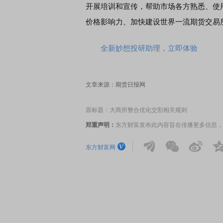
开展培训和宣传，帮助市场各方熟悉、使
价格影响力、加快建设世界一流期货交易
首席连线｜东方财富证券陈果：A股再平衡的
债券知识通
风，将吹向何处
全新妙想投研助理，立即体验
文章来源：期货日报网
原标题：大商所整合优化交割相关规则
郑重声明：
东方财富发布此内容旨在传播更多信息，
东方财富网