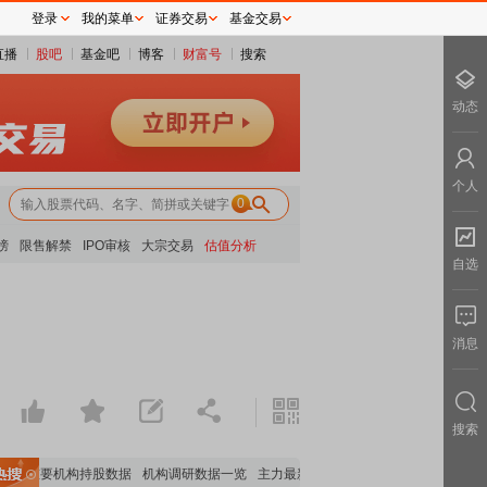
登录
我的菜单
证券交易
基金交易
直播
股吧
基金吧
博客
财富号
搜索
动态
个人
0
榜
限售解禁
IPO审核
大宗交易
估值分析
自选
消息
搜索
览
重要机构持股数据
机构调研数据一览
主力最新动向
上市公司限售股解禁一览