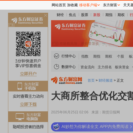
网站首页
加收藏
移动客户端
东方财富
天天
财经
焦点
股票
新股
期指
期权
关
闭
行情中心
指数
期指
期权
个股
板
数据中心
资金流向
主力排名
板块资金
首页
>
财经频道
>
正文
大商所整合优化交
2025年06月25日 02:06
来源：期货日报网
AI妙想为你解读全文 APP内免费阅读