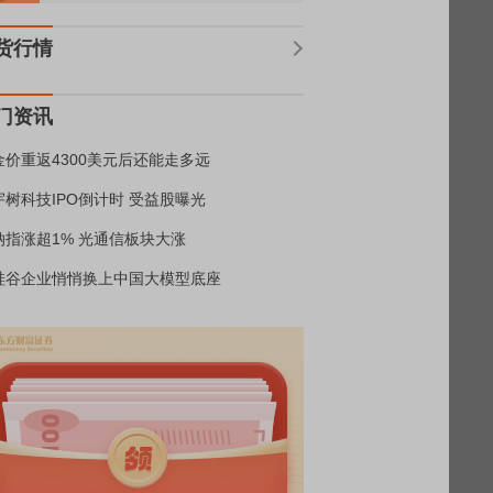
货行情
门资讯
金价重返4300美元后还能走多远
宇树科技IPO倒计时 受益股曝光
纳指涨超1% 光通信板块大涨
硅谷企业悄悄换上中国大模型底座