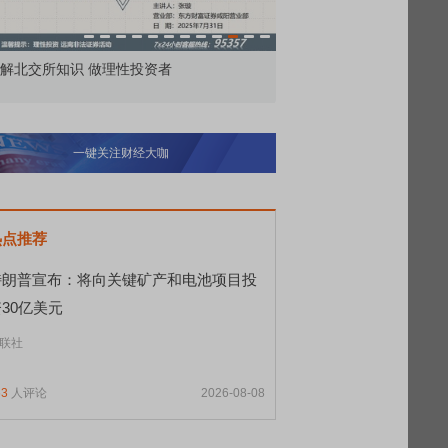
市价委托那么多种，究竟怎么用？
北交所顶格
一键关注财经大咖
热点推荐
特朗普宣布：将向关键矿产和电池项目投
30亿美元
联社
63
人评论
2026-08-08