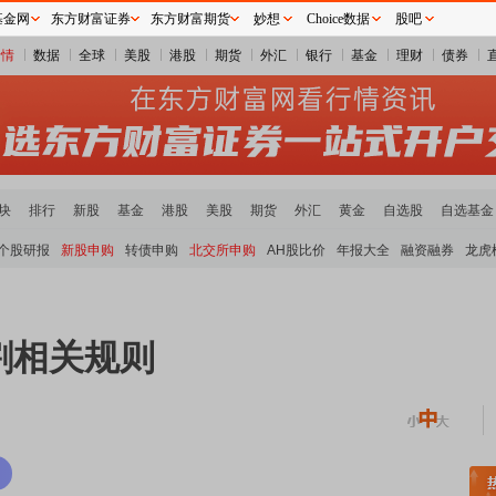
基金网
东方财富证券
东方财富期货
妙想
Choice数据
股吧
行情
数据
全球
美股
港股
期货
外汇
银行
基金
理财
债券
块
排行
新股
基金
港股
美股
期货
外汇
黄金
自选股
自选基金
个股研报
新股申购
转债申购
北交所申购
AH股比价
年报大全
融资融券
龙虎
割相关规则
稀土板块领涨
元件板块走强
半导体板块活跃
沪深资金流向
A股估值分析全