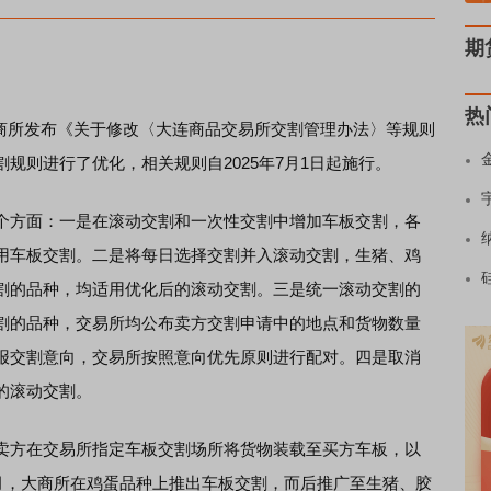
期
热
商所发布《关于修改〈大连商品交易所交割管理办法〉等规则
规则进行了优化，相关规则自2025年7月1日起施行。
方面：一是在滚动交割和一次性交割中增加车板交割，各
用车板交割。二是将每日选择交割并入滚动交割，生猪、鸡
割的品种，均适用优化后的滚动交割。三是统一滚动交割的
割的品种，交易所均公布卖方交割申请中的地点和货物数量
报交割意向，交易所按照意向优先原则进行配对。四是取消
的滚动交割。
方在交易所指定车板交割场所将货物装载至买方车板，以
2月，大商所在鸡蛋品种上推出车板交割，而后推广至生猪、胶