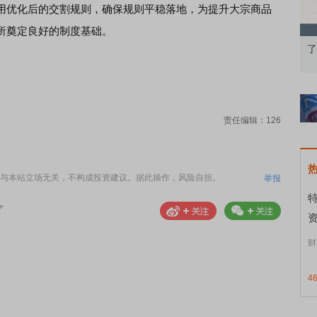
用优化后的交割规则，确保规则平稳落地，为提升大宗商品
所奠定良好的制度基础。
识：从基础认知到特色品种
了解北交所知识 做理性投资者
责任编辑：126
与本站立场无关，不构成投资建议。据此操作，风险自担。
举报
资
财
4