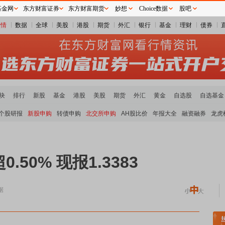
基金网
东方财富证券
东方财富期货
妙想
Choice数据
股吧
行情
数据
全球
美股
港股
期货
外汇
银行
基金
理财
债券
块
排行
新股
基金
港股
美股
期货
外汇
黄金
自选股
自选基金
个股研报
新股申购
转债申购
北交所申购
AH股比价
年报大全
融资融券
龙虎
50% 现报1.3383
据
煤炭板块领涨
贵金属板块走强
半导体板块活跃
沪深资金流向
A股估值分析全览