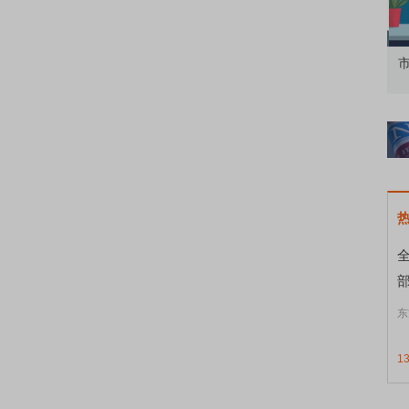
知到特色品种
了解北交所知识 做理性投资者
市
部
东
1