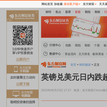
网站首页
加收藏
移动客户端
东方财富
天天
财经
焦点
股票
新股
期指
期权
关
闭
行情中心
指数
期指
期权
个股
板
数据中心
资金流向
主力排名
板块资金
首页
>
财经频道
>
正文
英镑兑美元日内跌超0.
2025年06月23日 17:27
来源：东方财富Choice数