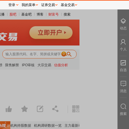
登录
我的菜单
证券交易
基金交易
直播
股吧
基金吧
博客
财富号
搜索
动态
个人
0
榜
限售解禁
IPO审核
大宗交易
估值分析
自选
消息
搜索
重要机构持股数据
机构调研数据一览
主力最新动向
上市公司限售股解禁一览
昨