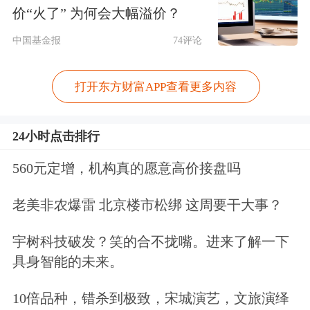
扬表示，该海峡每日承担1700万～2000
价“火了” 为何会大幅溢价？
万桶原油贸易量，占全球供应的20%～
中国基金报
74评论
30%。“若伊朗攻击中东美军基地，可
打开东方财富APP查看更多内容
能触发北约集体防御条款，冲突外溢风
险将显著提升。”他称。
24小时点击排行
据介绍，中国进口来自伊朗的原油约
560元定增，机构真的愿意高价接盘吗
150万桶/日，占总进口量的14%，占总
老美非农爆雷 北京楼市松绑 这周要干大事？
消费量的11%。中国进口的LPG有29%
宇树科技破发？笑的合不拢嘴。进来了解一下
来自伊朗，占总消费量的12%。中国从
具身智能的未来。
伊朗进口的甲醇占甲醇总进口量的
10倍品种，错杀到极致，宋城演艺，文旅演绎
11%，占总消费量的1%。中国从伊朗进