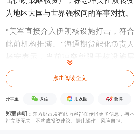
击伊朗战略核资产，标志冲突性质转变
为地区大国与世界强权间的军事对抗。
“美军直接介入伊朗核设施打击，符合
此前机构推演。”海通期货能化负责人
杨安表示，当前冲突暂限于核设施层
面，但美国入局已为油价注入5～10 美
点击阅读全文
元/桶的地缘溢价。“风险度提升是确定
的，虽暂未失控，但市场情绪可能引发
微信
朋友圈
微博
分享至：
剧烈波动。”
郑重声明：
东方财富发布此内容旨在传播更多信息，与本
站立场无关，不构成投资建议。据此操作，风险自担。
在紫金天风期货分析师汤剑林看来，伊
朗作为能源输出国，地缘冲突对全球能