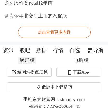
龙头股价竟跌回12年前
口的乙二醇占乙二醇总进口量的4%，
盘点今年北交所上市的汽配股
占总消费量的1%。
点击查看更多内容
对我国而言，受冲击比较大的品种大多
和中东国家对华贸易量较大的能化商品
资讯
股吧
数据
行情
自选
导航
有关。以伊冲突扩大会导致阶段性海运
触屏版
电脑版
贸易受阻，使得原油、甲醇等商品进口
给网站提点意见
下载App
量回落。
低版本下载指南
“短期来看，除国内原油进口受到影响
外，地缘风险推高进口成本，也会使炼
手机东方财富网 eastmoney.com
厂利润承压，裂解价差回落可能使部分
网站备案号:沪ICP备05006054号-11