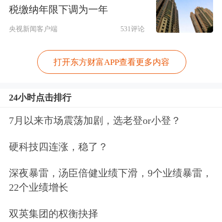
三期款项分别为交易对价的50%、
税缴纳年限下调为一年
20%、30%。
央视新闻客户端
531评论
据介绍，通亦和是一家以精密模具、模
打开东方财富APP查看更多内容
具备件及精冲件生产制造与销售的专业
制造企业，在国内精密冲压行业具备较
24小时点击排行
高的知名度，尤其在精冲模具的研发、
7月以来市场震荡加剧，选老登or小登？
生产和制造领域具备一定的市场地位，
硬科技四连涨，稳了？
也是易实精密的模具供应商。本次交易
深夜暴雷，汤臣倍健业绩下滑，9个业绩暴雷，
对通亦和安排了业绩承诺。通亦和业绩
22个业绩增长
承诺期为2025年至2027年，对应年份扣
双英集团的权衡抉择
除非经常性损益后归属于母公司股东的