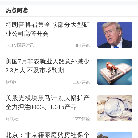
后，沪通智行持有狗熊机器人37.69%股
热点阅读
权。
特朗普将召集全球部分大型矿
业公司高管开会
易实精密6月14日发布关于签署股权收
CCTV国际时讯
1381评论
购意向协议的公告称，为满足公司延链
美国7月非农就业人数意外减少
补链、完善产业结构的需要，公司拟通
2.3万人 不及市场预期
过支付现金的方式购买通亦和
精工科技
财联社
1167评论
（无锡）股份有限公司51%的股权，经
美股光模块黑马计划大幅扩产
双方初步协商，收购价格不超过1.63亿
全力押注800G、1.6Tb产品
元。公告称，本次股权收购的交易价
财联社
1555评论
款，上市公司以现金方式分三期支付，
北京：非京籍家庭购房社保个