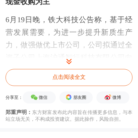
现金收购为主
6月19日晚，铁大科技公告称，基于经
营发展需要，为进一步提升新质生产
力，做强做优上市公司，公司拟通过全
资子公司上海沪通智行科技有限公司向
狗熊机器人有限公司投资6000万元，其
点击阅读全文
中以3000万元的价格受让北京永不放弃
科技有限公司持有的狗熊
机器人
30%的
微信
朋友圈
微博
分享至：
股权，对应实收资本1500万元；以3000
郑重声明：
东方财富发布此内容旨在传播更多信息，与本
站立场无关，不构成投资建议。据此操作，风险自担。
万元的价格对狗熊机器人增资，对应增
加注册资本1000万元。本次交易完成