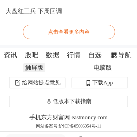
净利润分别为2800万元、3200万元、
大盘红三兵 下周回调
3600万元。
点击查看更多内容
5月27日，青矩技术发布公告称，为提
升经营业绩、整合行业资源，其全资子
资讯
股吧
数据
行情
自选
导航
公司北京青矩工程管理技术创新投资有
触屏版
电脑版
限公司与北京求实工程管理有限公司股
给网站提点意见
下载App
东高其琳签署了
股权转让
意向书，计划
以现金方式收购高其琳持有的北京求实
低版本下载指南
45.12%股份，预计转让对价为2250万
手机东方财富网 eastmoney.com
元。公告显示，转让对价拟采取现金形
网站备案号:沪ICP备05006054号-11