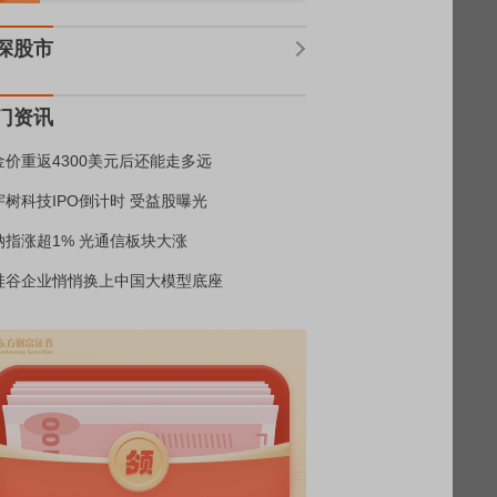
深股市
门资讯
金价重返4300美元后还能走多远
宇树科技IPO倒计时 受益股曝光
纳指涨超1% 光通信板块大涨
硅谷企业悄悄换上中国大模型底座