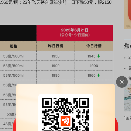
960元/瓶；23年飞天茅台原箱较前一日下跌50元，报2150
焦
“国