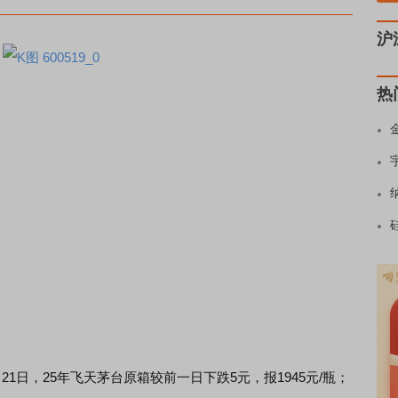
沪
热
日，25年飞天茅台原箱较前一日下跌5元，报1945元/瓶；