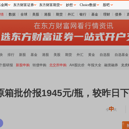
基金网
东方财富证券
东方财富期货
妙想
Choice数据
股吧
行情
数据
全球
美股
港股
期货
外汇
银行
基金
理财
债券
块
排行
新股
基金
港股
美股
期货
外汇
黄金
自选股
自选基金
个股研报
新股申购
转债申购
北交所申购
AH股比价
年报大全
融资融券
龙虎
原箱批价报1945元/瓶，较昨日下
稀土板块领涨
元件板块走强
半导体板块活跃
沪深资金流向
A股估值分析全览