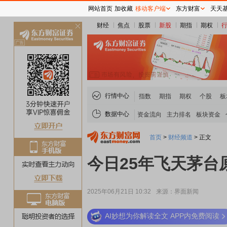
网站首页
加收藏
移动客户端
东方财富
天天
财经
焦点
股票
新股
期指
期权
关
闭
行情中心
指数
期指
期权
个股
板
数据中心
资金流向
主力排名
板块资金
首页
>
财经频道
>
正文
今日25年飞天茅台
2025年06月21日 10:32
来源：界面新闻
AI妙想为你解读全文 APP内免费阅读