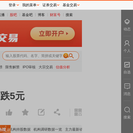
登录
我的菜单
证券交易
基金交易
直播
股吧
基金吧
博客
财富号
搜索
动态
个人
0
榜
限售解禁
IPO审核
大宗交易
估值分析
自选
跌5元
消息
搜索
重要机构持股数据
机构调研数据一览
主力最新动向
上市公司限售股解禁一览
昨