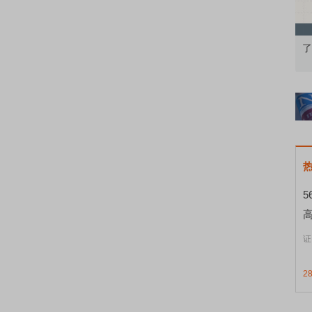
果：A股再平衡的
债券知识通识：从基础认知到特色品种
了
证
2