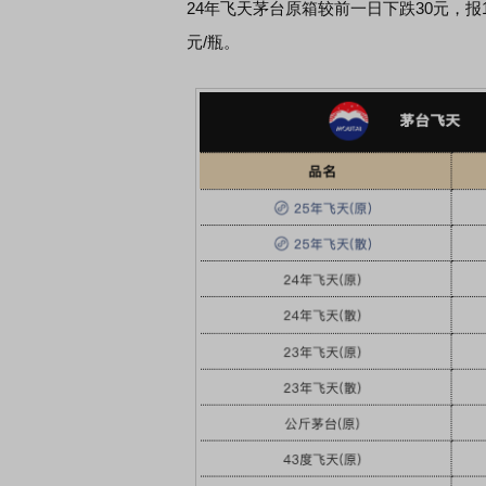
24年飞天茅台原箱较前一日下跌30元，报1
元/瓶。