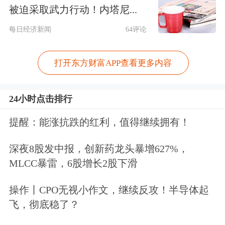
被迫采取武力行动！内塔尼...
每日经济新闻
64评论
大型科技股多数下跌，谷歌跌近4%，
打开东方财富APP查看更多内容
Meta、
英特尔
、
亚马逊
、
英伟达
跌超
1%，
微软
小幅下跌；
苹果
涨超2%，
奈
24小时点击排行
飞
、
特斯拉
小幅上涨。
Circle涨超
提醒：能涨抗跌的红利，值得继续拥有！
20%，创收盘
历史新高
。生物科技公司
深夜8股发中报，创新药龙头暴增627%，
Capricor Therapeutics Inc
.（CAPR）跌
MLCC暴雷，6股增长2股下滑
超30%。Kroger Co.（KR）涨近10%，
操作丨CPO无视小作文，继续反攻！半导体起
创最近15个月最佳单日表现。
飞，彻底稳了？