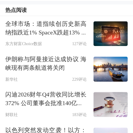
热点阅读
全球市场：道指续创历史新高
纳指跌近1% SpaceX跌超13% ...
东方财富Choice数据
127评论
伊朗称与阿曼接近达成协议 海
峡现有两条航道将关闭
新华社
229评论
闪迪2026财年Q4营收同比增长
372% 公司董事会批准140亿...
财联社
183评论
以色列突然发动空袭！以方：