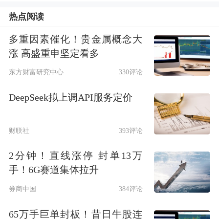
市再度拉升。其中，韩国综合指数收盘
热点阅读
上涨1.48%，韩国KOSDAQ100指数上涨
多重因素催化！贵金属概念大
2%，韩国KOSPI大盘指数上涨1.65%。
涨 高盛重申坚定看多
自4月10日启动本轮反弹以来，韩国综
东方财富研究中心
330评论
合指数累计涨幅已接近32%。
DeepSeek拟上调API服务定价
财联社
393评论
2分钟！直线涨停 封单13万
手！6G赛道集体拉升
券商中国
384评论
65万手巨单封板！昔日牛股连