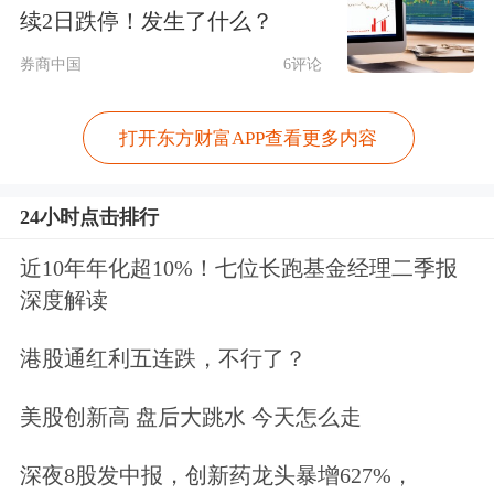
续2日跌停！发生了什么？
当天，韩国的科技股集体大涨。其中，
券商中国
6评论
互联网巨头Kakao、Naver分别上涨
打开东方财富APP查看更多内容
10.26%、6.94%，芯片巨头SK海力士涨
超4%，化工和
电子
巨头LG集团涨近
24小时点击排行
3%，三星SDS、三星电机等涨超2%。
近10年年化超10%！七位长跑基金经理二季报
深度解读
韩国总统李在明6月20日在蔚山会展中
心出席蔚山
人工智能
（AI）
数据中心
成
港股通红利五连跌，不行了？
立仪式，并与工商界人士举行“AI全球
美股创新高 盘后大跳水 今天怎么走
伙伴企业”座谈会。
深夜8股发中报，创新药龙头暴增627%，