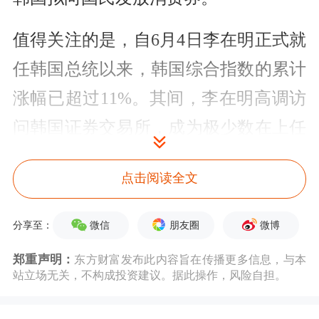
值得关注的是，自6月4日李在明正式就
任韩国总统以来，韩国综合指数的累计
涨幅已超过11%。其间，李在明高调访
问韩国证券交易所，成为极少数在上任
初期就访问交易所的韩国领导人之一。
点击阅读全文
李在明在竞选时曾承诺，力争把韩国综
合指数推升至5000点以上。
微信
朋友圈
微博
分享至：
韩国股市拉升，科技股集体走强
郑重声明：
东方财富发布此内容旨在传播更多信息，与本
站立场无关，不构成投资建议。据此操作，风险自担。
6月20日，在科技股的推动下，韩国股