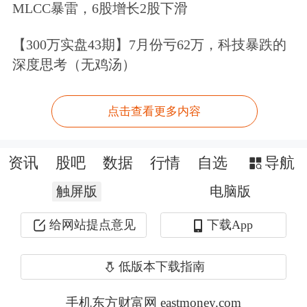
李在明表示：“韩国经济经历了高速增
MLCC暴雷，6股增长2股下滑
长之后，正处于爬坡过坎的重要关口，
【300万实盘43期】7月份亏62万，科技暴跌的
关键是我们如何做好准备。”李在明
深度思考（无鸡汤）
称，期待韩国综合指数（KOSPI）突破
点击查看更多内容
3000点，迎来新的增长时代。他表示，
大型AI数据中心落户地方城市意义深
资讯
股吧
数据
行情
自选
导航
远，将为地方经济和产业的发展带来新
触屏版
电脑版
的希望。愿该数据中心能够成为振兴蔚
给网站提点意见
下载App
山经济、推动韩国增长的起点。
低版本下载指南
据韩国媒体报道，当天，SK集团会长
崔泰源、Kakao代表郑臣雅、三星SDS
手机东方财富网 eastmoney.com