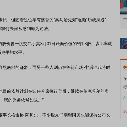
，但随着这位享有盛誉的“奥马哈先知”逐渐“功成身退”，
知到特色品种
了解北交所知识 做理性投资者
市
司将何去何从感到颇为迷茫。
价曾一度交易于其3月31日账面价值的约1.8倍。该比率此
的历史平均水平。
然底部的迹象，而另一些人则仍在等待市场对“后巴菲特时
目前依然计划在卸任首席执行官后，继续在伯克希尔的奥
东
，我的兴趣依然如故。”
2
事长格雷格·阿贝尔，不少股东们期望阿贝尔能保持公司长