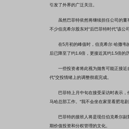
引发了外界的广泛关注。
席连线｜东方财富证券陈果：A股再平衡的
虽然巴菲特依然将继续担任公司的董事长
债券知识通识：从基础认
，将吹向何处
不少伯克希尔股东对“后巴菲特时代”该公
在5月初的峰值时，伯克希尔·哈撒韦的股
后已降至了约1.6倍，更接近其约1.5倍
一些投资者将此视为抛售可能正接近自
代”交投情绪上的调整彻底完成。
巴菲特上月中旬在接受采访时表示，他
马哈总部工作。“我不会坐在家里看肥皂剧
巴菲特的接班人将是现任伯克希尔副董
期价值投资和分权管理的文化。