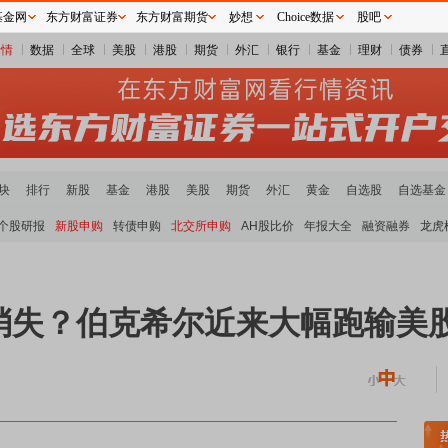
基金网
东方财富证券
东方财富期货
妙想
Choice数据
股吧
行情
数据
全球
美股
港股
期货
外汇
银行
基金
理财
债券
块
排行
新股
基金
港股
美股
期货
外汇
黄金
自选股
自选基金
个股研报
新股申购
转债申购
北交所申购
AH股比价
年报大全
融资融券
龙虎
在消失？伯克希尔近来大幅跑输美
块领涨
贵金属板块走强
半导体板块活跃
沪深资金流向
A股估值分析全览
重要