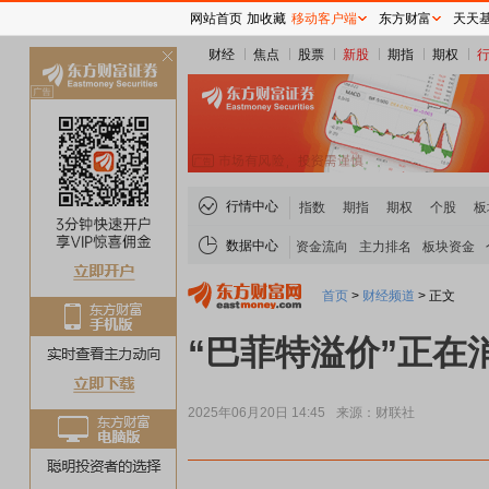
网站首页
加收藏
移动客户端
东方财富
天天
财经
焦点
股票
新股
期指
期权
关
闭
行情中心
指数
期指
期权
个股
板
数据中心
资金流向
主力排名
板块资金
首页
>
财经频道
>
正文
“巴菲特溢价”正
2025年06月20日 14:45
来源：财联社
煤炭板