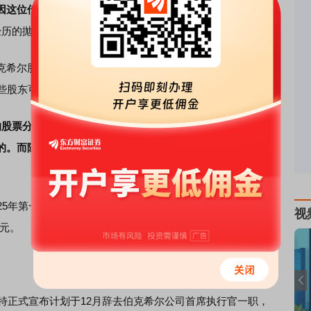
因这位传奇投资大师的非凡号召力而赋予的额外估值——“巴
历的抛售，部分可能就要归因于“巴菲特溢价”的迅速蒸发。
股票的David Kass表示，这种相对大盘的跑输幅度在
一些股东可能会对伯克希尔近期的价格表现感到失望。
研究的股票分析师Kevin Heal指出，该股最初的下跌，可能是由算
的。而随后的下跌似乎更多是由基本面因素驱动的，与公司
5年第一季度，包含伯克希尔全资持有的
保险
与铁路业务在
视
美元。
特正式宣布计划于12月辞去伯克希尔公司首席执行官一职，