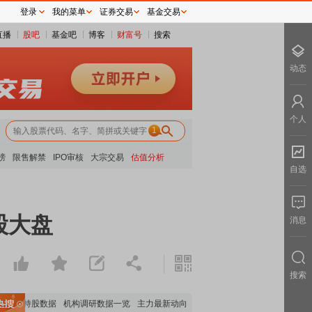
登录
我的菜单
证券交易
基金交易
直播
股吧
基金吧
博客
财富号
搜索
动态
个人
1
榜
限售解禁
IPO审核
大宗交易
估值分析
自选
股大盘
消息
搜索
机构持股数据
机构调研数据一览
主力最新动向
上市公司限售股解禁一览
昨日涨