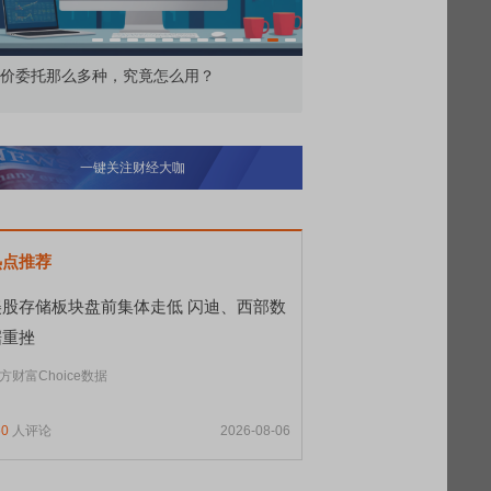
价委托那么多种，究竟怎么用？
北交所顶格打新居然只能
一键关注财经大咖
热点推荐
美股存储板块盘前集体走低 闪迪、西部数
据重挫
方财富Choice数据
60
人评论
2026-08-06