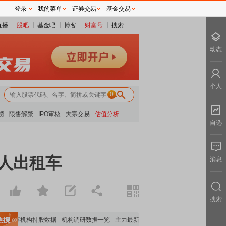
登录
我的菜单
证券交易
基金交易
直播
股吧
基金吧
博客
财富号
搜索
动态
个人
0
榜
限售解禁
IPO审核
大宗交易
估值分析
自选
无人出租车
消息
搜索
重要机构持股数据
机构调研数据一览
主力最新动向
上市公司限售股解禁一览