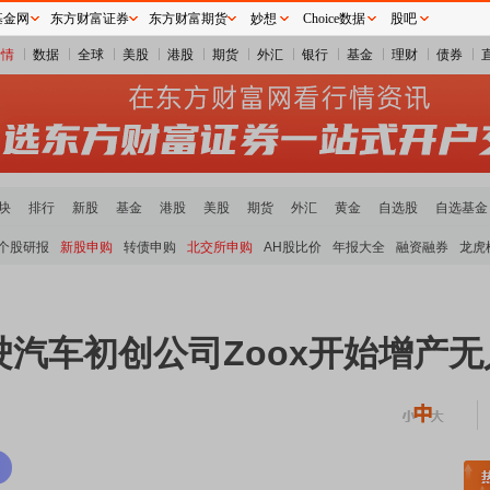
基金网
东方财富证券
东方财富期货
妙想
Choice数据
股吧
行情
数据
全球
美股
港股
期货
外汇
银行
基金
理财
债券
块
排行
新股
基金
港股
美股
期货
外汇
黄金
自选股
自选基金
个股研报
新股申购
转债申购
北交所申购
AH股比价
年报大全
融资融券
龙虎
汽车初创公司Zoox开始增产
稀土板块领涨
元件板块走强
半导体板块活跃
沪深资金流向
A股估值分析全览