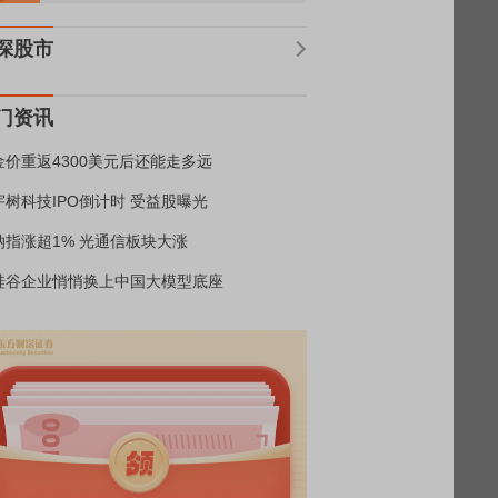
深股市
门资讯
金价重返4300美元后还能走多远
宇树科技IPO倒计时 受益股曝光
纳指涨超1% 光通信板块大涨
硅谷企业悄悄换上中国大模型底座