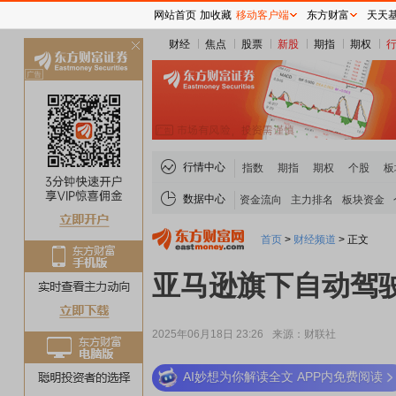
网站首页
加收藏
移动客户端
东方财富
天天
财经
焦点
股票
新股
期指
期权
关
闭
行情中心
指数
期指
期权
个股
板
数据中心
资金流向
主力排名
板块资金
首页
>
财经频道
>
正文
亚马逊旗下自动驾驶
2025年06月18日 23:26
来源：财联社
AI妙想为你解读全文 APP内免费阅读