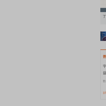
果：A股再平衡的
债券知识通识：从基础认知到特色品种
了
数
3