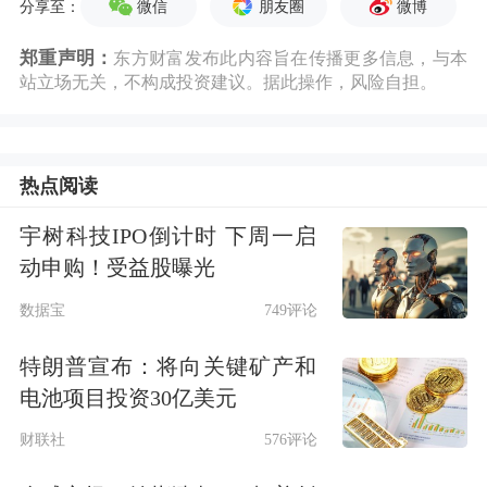
微信
朋友圈
微博
分享至：
郑重声明：
东方财富发布此内容旨在传播更多信息，与本
站立场无关，不构成投资建议。据此操作，风险自担。
热点阅读
宇树科技IPO倒计时 下周一启
动申购！受益股曝光
数据宝
749评论
特朗普宣布：将向关键矿产和
电池项目投资30亿美元
财联社
576评论