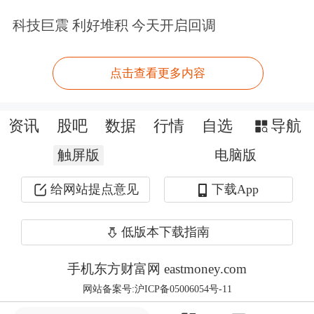
袭击后，伊朗一度宣布退出伊核谈判，
科技巨震 利好堆积 今天开启回调
伊以冲突加剧了伊核谈判前景的不确定
性。2025年1-4月，伊朗原油产量约为
点击查看更多内容
330万桶/日，2025年至今伊朗原油出口
量约150 万桶/日，占全球海运原油出口
资讯
股吧
数据
行情
自选
导航
的 4%。伊核谈判失败可能使美国对伊
触屏版
电脑版
朗原油生产制裁加剧，在上一轮制裁周
给网站提点意见
下载App
期内，2019年全年伊朗的原油产量为
低版本下载指南
236万桶/日。若伊朗原油受制裁退出市
场，OPEC+、美国页岩油等潜在增产方
手机东方财富网 eastmoney.com
网站备案号:沪ICP备05006054号-11
有望通过增产扩大市场份额，从而释放