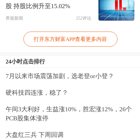
包括：（1）地缘冲突加剧导致原油运
股 持股比例升至15.02%
输风险加剧。2025年至今，全球约11%
界面新闻
252评论
的海运贸易量经由霍尔木兹海峡，其中
打开东方财富APP查看更多内容
包括34%的海运石油出口、30%的液化
石油气出口、20%的液化天然气贸易、
24小时点击排行
18%的化学品贸易和7%的
汽车
贸易，若
7月以来市场震荡加剧，选老登or小登？
伊朗关闭海峡出口，将对全球原油贸易
硬科技四连涨，稳了？
产生破坏性影响，地缘政治冲突使得全
球原油运输风险上升。（2）对伊朗石
午间3大利好，生益涨10%，胜宏涨12%，26个
PCB股集体涨停
油生产销售的制裁可能加剧，有望释放
油运合规需求。本次以色列对伊朗发动
大盘红三兵 下周回调