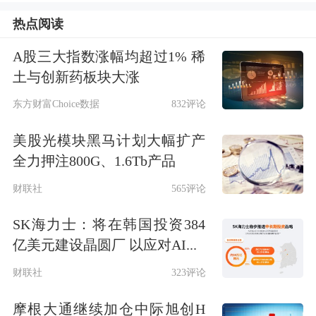
导致全球最大气田南帕尔斯气田的一座
热点阅读
海上平台生产停止，原定于6月15日举
A股三大指数涨幅均超过1% 稀
行的伊核谈判已取消。中东地区地缘政
土与创新药板块大涨
治风险全面升级，造成VLCC运价跳
东方财富Choice数据
832评论
涨，根据Clarksons，VLCC中东-中国航
美股光模块黑马计划大幅扩产
线的运价从本周早些时候的约40 ws点
全力押注800G、1.6Tb产品
上涨至周五的58.5ws点。
财联社
565评论
原油运输风险上升叠加对伊原油制裁可
SK海力士：将在韩国投资384
亿美元建设晶圆厂 以应对AI...
能性，油运景气有望回升
财联社
323评论
本轮伊以冲突对原油和油运市场的影响
摩根大通继续加仓中际旭创H