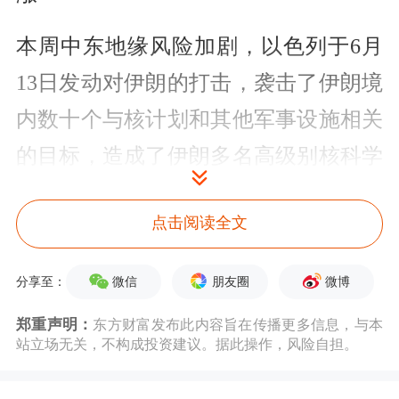
本周中东地缘风险加剧，以色列于6月
13日发动对伊朗的打击，袭击了伊朗境
内数十个与核计划和其他军事设施相关
的目标，造成了伊朗多名高级别核科学
家、高级军事指挥官死亡；伊朗对以色
点击阅读全文
列实施报复，发射弹道导弹打击以色列
军事中心、空军基地等目标。截至6月
微信
朋友圈
微博
分享至：
15日，双方冲突仍在持续，军事行动目
郑重声明：
东方财富发布此内容旨在传播更多信息，与本
标已包含能源设施，以色列袭击了德黑
站立场无关，不构成投资建议。据此操作，风险自担。
兰的沙赫兰油库和两座
天然气
加工厂，