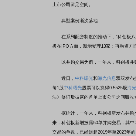
上市公司留足空间。
典型案例渐次落地
在系列配套制度的推动下，“科创板八条
板在IPO方面，新增受理13家；再融资方
以并购交易为例，一年来，科创板并购
近日，
中科曙光
和
海光信息
双双发布
每1股
中科曙光
股票可以换得0.5525股
海
法》修订后披露的首单上市公司之间吸收
据统计，一年来，科创板新发布并购交易
来，科创板新增披露50单并购交易，其中
交易的单数，已经远超2019年至2023年