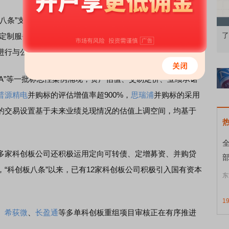
板八条”支持科创板企业开展产业链上下游的并购整合，提升产
果：A股再平衡的
债券知识通识：从基础认知到特色品种
了
片定制服务平台的行业龙头，公司非常适合做并购，可以依托
进行与公司战略发展方向一致的投资或并购。”
H控A”等一批标志性案例涌现，资产估值、交易定价、业绩承诺
普源精电
并购标的评估增值率超900%，
思瑞浦
并购标的采用
的交易设置基于未来业绩兑现情况的估值上调空间，均基于
家科创板公司还积极运用定向可转债、定增募资、并购贷
部
“科创板八条”以来，已有12家科创板公司积极引入国有资本
东
1
、
希荻微
、
长盈通
等多单科创板重组项目审核正在有序推进