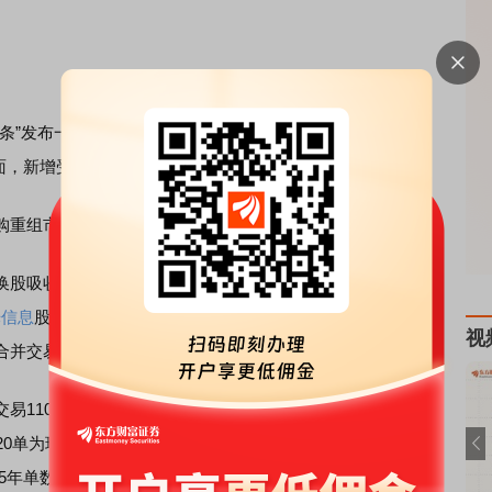
”发布一年来，一批创新性、示范性案例落地。其中，科创
面，新增受理22家；并购交易新发布110单。
重组市场焕发出前所未有的生机与活力。
换股吸收合并预案，双方按照1：0.5525的比例进行换股，即
光信息
股票。这是5月16日《上市公司重大资产重组管理办
视
合并交易。
110单，已披露的交易金额合计超过1400亿元。仅今年以
20单为现金重大重组或发行股份/可转债购买资产。这类重大
的5年单数总和。