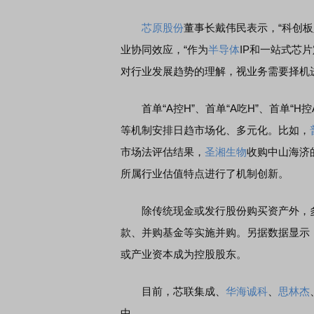
芯原股份
董事长戴伟民表示，“科创
EDMI K90 至尊版 新品发布会
首席连线｜东方财富证券陈
业协同效应，“作为
半导体
IP和一站式芯
风，将吹向何处
对行业发展趋势的理解，视业务需要择机
首单“A控H”、首单“A吃H”、首单“
等机制安排日趋市场化、多元化。比如，
市场法评估结果，
圣湘生物
收购中山海济
所属行业估值特点进行了机制创新。
除传统现金或发行股份购买资产外，多
款、并购基金等实施并购。另据数据显示，
或产业资本成为控股股东。
目前，芯联集成、
华海诚科
、
思林杰
中。