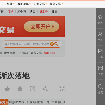
登录
我的菜单
证券交易
基金交易
直播
股吧
基金吧
博客
财富号
搜索
动态
个人
0
榜
限售解禁
IPO审核
大宗交易
估值分析
自选
例渐次落地
消息
搜索
重要机构持股数据
机构调研数据一览
主力最新动向
上市公司限售股解禁一览
昨