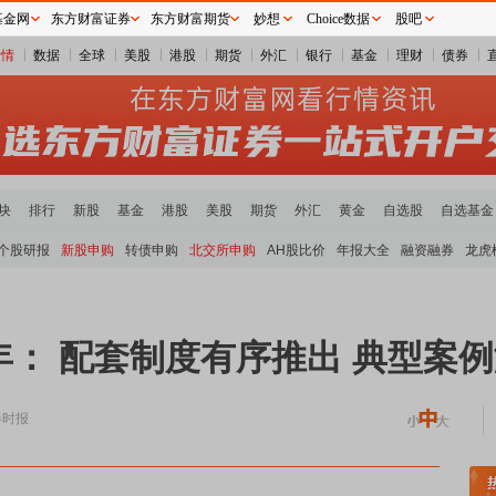
基金网
东方财富证券
东方财富期货
妙想
Choice数据
股吧
行情
数据
全球
美股
港股
期货
外汇
银行
基金
理财
债券
块
排行
新股
基金
港股
美股
期货
外汇
黄金
自选股
自选基金
个股研报
新股申购
转债申购
北交所申购
AH股比价
年报大全
融资融券
龙虎
年： 配套制度有序推出 典型案
券时报
炭板块领涨
贵金属板块走强
半导体板块活跃
沪深资金流向
A股估值分析全览