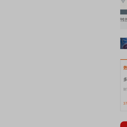
知到特色品种
了解北交所知识 做理性投资者
市
财
3