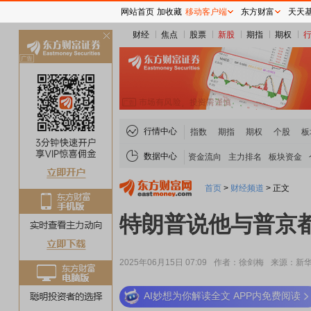
网站首页
加收藏
移动客户端
东方财富
天天
财经
焦点
股票
新股
期指
期权
关
闭
行情中心
指数
期指
期权
个股
板
数据中心
资金流向
主力排名
板块资金
首页
>
财经频道
>
正文
特朗普说他与普京
2025年06月15日 07:09
作者：徐剑梅
来源：新
AI妙想为你解读全文 APP内免费阅读