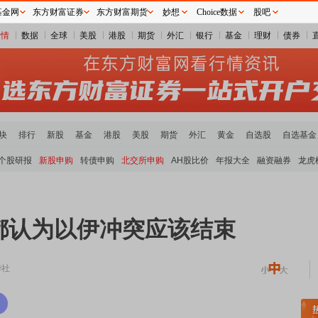
基金网
东方财富证券
东方财富期货
妙想
Choice数据
股吧
行情
数据
全球
美股
港股
期货
外汇
银行
基金
理财
债券
块
排行
新股
基金
港股
美股
期货
外汇
黄金
自选股
自选基金
个股研报
新股申购
转债申购
北交所申购
AH股比价
年报大全
融资融券
龙虎
都认为以伊冲突应该结束
华社
稀土板块领涨
元件板块走强
半导体板块活跃
沪深资金流向
A股估值分析全览