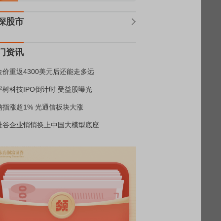
深股市
门资讯
金价重返4300美元后还能走多远
宇树科技IPO倒计时 受益股曝光
纳指涨超1% 光通信板块大涨
硅谷企业悄悄换上中国大模型底座