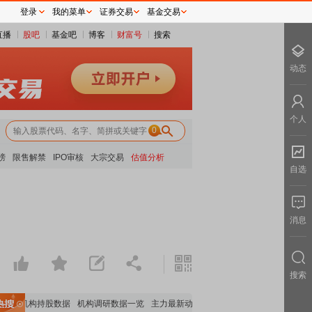
登录
我的菜单
证券交易
基金交易
直播
股吧
基金吧
博客
财富号
搜索
动态
个人
0
榜
限售解禁
IPO审核
大宗交易
估值分析
自选
消息
搜索
重要机构持股数据
机构调研数据一览
主力最新动向
上市公司限售股解禁一览
昨