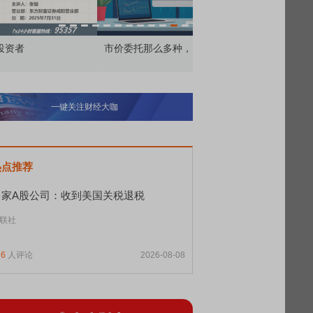
价委托那么多种，究竟怎么用？
北交所顶格打新居然只能
一键关注财经大咖
热点推荐
多家A股公司：收到美国关税退税
联社
76
人评论
2026-08-08