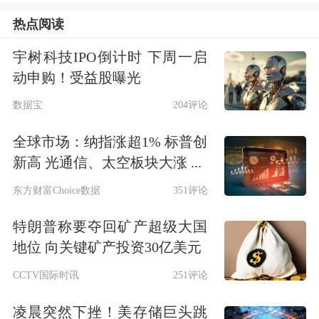
监会指导下，认真践行依法从严监管要
热点阅读
求，指导公司严格履行信息披露义务。
宇树科技IPO倒计时 下周一启
动申购！受益股曝光
若*ST广道触及《上市规则》规定的退
数据宝
204评论
市情形，北交所将依法依规推进公司退
市相关工作。
全球市场：纳指涨超1% 标普创
新高 光通信、太空板块大涨 ...
《事先告知书》显示，经查明，*ST广
东方财富Choice数据
351评论
道涉嫌存在通过制作虚假购销合同、发
特朗普称要夺回矿产超级大国
票、
银行
回单、发货通知单及入库单等
地位 向关键矿产投资30亿美元
方式虚构销售和采购业务，从而虚增营
CCTV国际时讯
251评论
业收入及营业成本等违法事实。相关行
凌晨突然下挫！美存储巨头跳