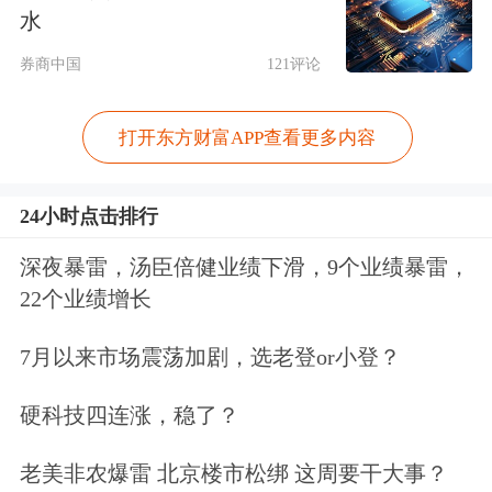
为导致*ST广道披露的2018年至2023年
水
年度报告、2024年半年度报告及《2024
券商中国
121评论
年度向特定对象发行股票募集说明书
打开东方财富APP查看更多内容
（草案）》存在虚假记载。
《事先告知书》显示，根据当事人违法
24小时点击排行
行为的事实、性质、情节与社会危害程
深夜暴雷，汤臣倍健业绩下滑，9个业绩暴雷，
22个业绩增长
度，依据《证券法》第一百九十七条第
二款的规定，深圳证监局对涉事相关方
7月以来市场震荡加剧，选老登or小登？
做出顶格处罚。
硬科技四连涨，稳了？
根据《事先告知书》，对*ST广道责令
老美非农爆雷 北京楼市松绑 这周要干大事？