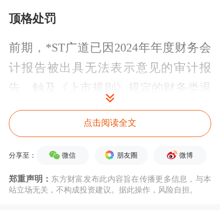
顶格处罚
前期，*ST广道已因2024年年度财务会
计报告被出具无法表示意见的审计报
告，触及《上市规则》规定的财务类退
市风险警示情形，并于2025年5月6日被
点击阅读全文
北交所实施退市风险警示，证券简称
由“广道数字”变更为“*ST广道”。
微信
朋友圈
微博
分享至：
后续，收到证监会的行政处罚决定后，
郑重声明：
东方财富发布此内容旨在传播更多信息，与本
站立场无关，不构成投资建议。据此操作，风险自担。
将根据相应决定内容判断公司是否进入
股票强制退市程序。北交所将在中国证