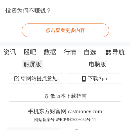
整改，给予警告，并处以1000万元罚
投资为何不赚钱？
款；对*ST广道董事长、总经理金文明
给予警告，并处以1500万元罚款（其中
点击查看更多内容
作为直接负责的主管人员罚款500万
元，作为控股股东、实际控制人罚款
资讯
股吧
数据
行情
自选
导航
1000万元）；并对*ST广道监事、独立
触屏版
电脑版
董事、董事等相关当事人给予警告，并
给网站提点意见
下载App
处以500万元、250万元、150万元等多
低版本下载指南
档位罚款。记者了解到，对于*ST广道
和金文明均为顶格处罚。
手机东方财富网 eastmoney.com
网站备案号:沪ICP备05006054号-11
监管部门对财务造假的严厉处罚，体现