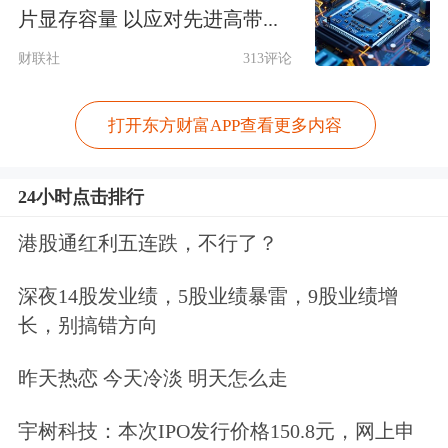
或雨水中容易生锈。
片显存容量 以应对先进高带...
财联社
313评论
同时，小米SU7搭载的动能回收制动机
制，可以让液压制动系统的使用机会更
打开东方财富APP查看更多内容
少，也可能产生生锈的现象。
24小时点击排行
“这是很多车辆经常遇到的场景，属于
港股通红利五连跌，不行了？
正常情况。”小米汽车称，轻微锈迹通
深夜14股发业绩，5股业绩暴雷，9股业绩增
常不影响车辆的制动性能。车主若想快
长，别搞错方向
速去除车辆锈迹，可在安全路段采取连
昨天热恋 今天冷淡 明天怎么走
续制动方式。
宇树科技：本次IPO发行价格150.8元，网上申
对此，小米汽车提供了被动、主动两项