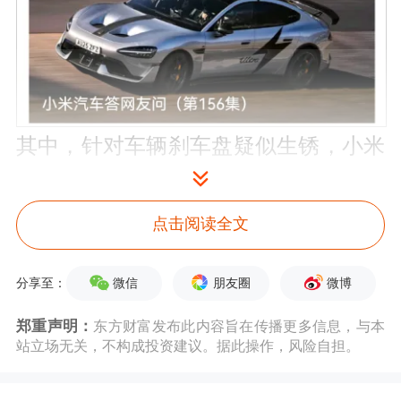
其中，针对车辆刹车盘疑似生锈，小米
汽车提及近期雨季来临。同一天，小米
创始人、董事长兼CEO雷军发布
微博
点击阅读全文
称，近期全国各地进入雨季，大家一定
微信
朋友圈
微博
分享至：
要小心驾驶！并附上小米汽车的雨季用
郑重声明：
车指南。
东方财富发布此内容旨在传播更多信息，与本
站立场无关，不构成投资建议。据此操作，风险自担。