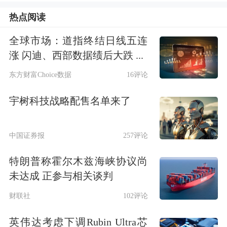
热点阅读
全球市场：道指终结日线五连
涨 闪迪、西部数据绩后大跌 ...
东方财富Choice数据
16评论
宇树科技战略配售名单来了
中国证券报
257评论
特朗普称霍尔木兹海峡协议尚
小米汽车在最新一期的答网友问中称，
未达成 正参与相关谈判
最近雨季来临，而大多数
汽车
使用的刹
财联社
102评论
车盘是灰铸铁等材质，暴露在潮湿空气
英伟达考虑下调Rubin Ultra芯