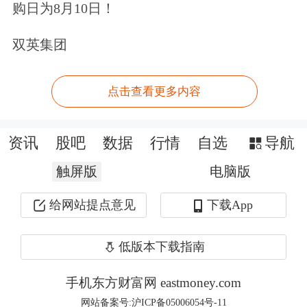
购日为8月10日！
制动盘除锈功能。
双英集团
其中，被动除锈是车主在使用高动能回
收模式的情况下，车辆会定期采用液压
点击查看更多内容
制动，完成“磨盘除锈”，在车主几乎无
资讯
股吧
数据
行情
自选
导航
感知的情况下默默工作，达到除锈目
触屏版
电脑版
的。
给网站提点意见
下载App
主动除锈则主要针对在车辆长期停放后
实现快速除锈。车主可以在中控屏下方
低版本下载指南
控制栏打开设置，进入安全与服务>制
手机东方财富网 eastmoney.com
动盘除锈，点击开启或关闭该功能。需
网站备案号:沪ICP备05006054号-11