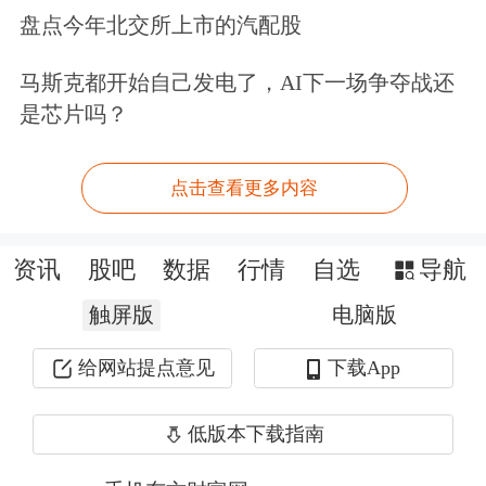
盘点今年北交所上市的汽配股
同时公布的数据显示，美国一年期通胀
率预期从上月的6.6%降至本月的5.1%，
马斯克都开始自己发电了，AI下一场争夺战还
是芯片吗？
长期通胀预期连续第二个月下降，从5
月份的4.2%降至4.1%，这两个指数都是
点击查看更多内容
三个月来的最低水平。
资讯
股吧
数据
行情
自选
导航
Hsu指出，消费者对关税对未来通胀潜
触屏版
电脑版
在影响的担忧在6月份有所缓解。尽管
如此，通胀预期仍高于2024年下半年的
给网站提点意见
下载App
水平，反映出人们普遍认为，贸易政策
低版本下载指南
可能仍会导致未来一年的通胀上升。