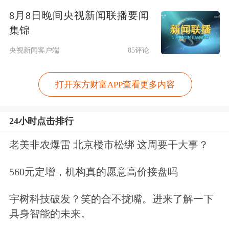
8月8日晚间央视新闻联播要闻
有针对特定国家的关税。但随后美国联
集锦
邦巡回上诉法院又批准了特朗普政府的
央视新闻客户端
85评论
请求，暂时中止贸易法院禁止执行美政
府多个关税行政令的裁决。
打开东方财富APP查看更多内容
特朗普掀起的贸易战影响了美国人对经
24小时点击排行
济的态度，引发了人们的疑问：这对美
老美非农爆雷 北京楼市松绑 这周要干大事？
国经济的命脉——消费者支出意味着什
560元定增，机构真的愿意高价接盘吗
么？消费者情绪明显减弱，但在近年
来，这并不是预测未来消费支出的可靠
宇树科技破发？笑的合不拢嘴。进来了解一下
具身智能的未来。
指标。