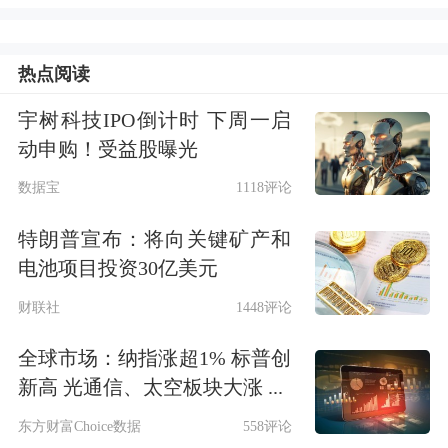
月。尽管本月经济明显好转，但消费者
热点阅读
仍对经济走势保持谨慎和担忧。
宇树科技IPO倒计时 下周一启
到目前为止，特朗普政府在贸易谈判中
动申购！受益股曝光
几乎没有取得进展，在对等关税于7月8
数据宝
1118评论
日重新生效之前，特朗普需要在不到一
特朗普宣布：将向关键矿产和
个月的时间里与一百多个贸易伙伴进行
电池项目投资30亿美元
协商。
财联社
1448评论
全球市场：纳指涨超1% 标普创
值得注意的是，特朗普的关税计划在其
新高 光通信、太空板块大涨 ...
国内也遇到了障碍，此前美国国际贸易
东方财富Choice数据
558评论
法院以特朗普越权为由，暂停了几乎所