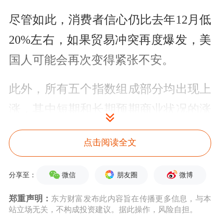
尽管如此，消费者信心仍比去年12月低
20%左右，如果贸易冲突再度爆发，美
国人可能会再次变得紧张不安。
此外，所有五个指数组成部分均出现上
涨，其中短期和长期预期商业状况的涨
幅特别大，这与人们认为关税压力有所
点击阅读全文
缓解的看法一致。
微信
朋友圈
微博
分享至：
他们对商业状况、个人财务状况、大宗
商品购买状况、劳动力市场和股票市场
郑重声明：
东方财富发布此内容旨在传播更多信息，与本
站立场无关，不构成投资建议。据此操作，风险自担。
的看法都远低于六个月前的2024年12