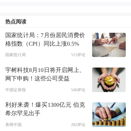
磁性材料业务以铁氧体磁性材料为主，
稀土永磁材料业务目前仅具备小批量生
热点阅读
产能力，营业收入占比不足1%，对公
国家统计局：7月份居民消费价
司短期业绩影响有限。公司提醒投资者
格指数（CPI）同比上涨0.5%
注意二级市场交易风险，理性决策，审
国家统计局
515评论
慎投资。
宇树科技8月10日将开启网上、
网下申购！这些公司受益
【
宏辉果蔬
：控股股东拟变更为申泽瑞
中国证券报
546评论
泰股票复牌】
利好来袭！爆买1300亿元 伯克
宏辉果蔬(603336.SH)公告称，公司控股
希尔罕见出手
股东、实际控制人黄俊辉与苏州申泽瑞
券商中国
282评论