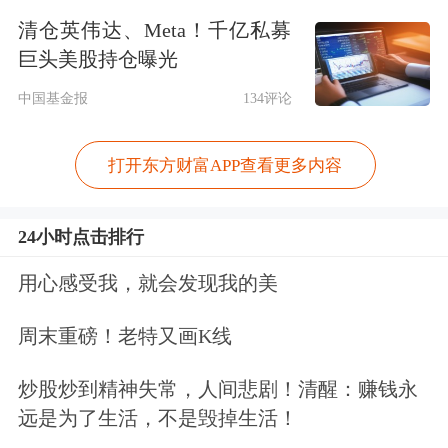
泰企业管理合伙企业（有限合伙）签署
清仓英伟达、Meta！千亿私募
《股份转让协议》，拟通过协议转让的
巨头美股持仓曝光
方式向申泽瑞泰转让其所持有公司
中国基金报
134评论
26.54%股份及该等股份所对应的所有股
打开东方财富APP查看更多内容
东权利和权益。转让价格为每股人民币
5.68元，合计价款为人民币8.6亿元。同
24小时点击排行
日，黄俊辉、郑幼文与申泽瑞泰签署
用心感受我，就会发现我的美
《表决权放弃协议》，约定自本次股份
周末重磅！老特又画K线
转让过户登记完成，且申泽瑞泰全额支
付《股份转让协议》约定的第三期股份
炒股炒到精神失常，人间悲剧！清醒：赚钱永
远是为了生活，不是毁掉生活！
转让款之日起，黄俊辉放弃其所持有上