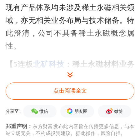
现有产品体系均未涉及稀土永磁相关领
域，亦无相关业务布局与技术储备。特
此澄清，公司不具备稀土永磁概念属
性。
【5连板
北矿科技
：稀土永磁材料业务
目前仅具备小批量生产能力】
点击阅读全文
北矿科技(600980.SH)公告称，公司股票
自2025年6月9日至6月13日连续5个交易
微信
朋友圈
微博
分享至：
日涨停，累计区间涨幅达61.09%。公司
郑重声明：
东方财富发布此内容旨在传播更多信息，与本
主营业务为矿冶装备和
磁性材料
，其中
站立场无关，不构成投资建议。据此操作，风险自担。