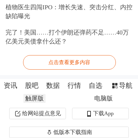
市公司12%股份对应的表决权。本次权
植物医生四闯IPO：增长失速、突击分红、内控
缺陷曝光
益变动完成后，公司控股股东将由黄俊
辉变更为申泽瑞泰，实际控制人将由黄
完了！美国……打个伊朗还弹药不足……40万
亿美元美债拿什么还？
俊辉、郑幼文变更为叶桃、刘扬和苏州
资产投资管理集团有限公司。公司股票
点击查看更多内容
及可转债将于6月16日开市起复牌。
资讯
股吧
数据
行情
自选
导航
【
东山精密
：拟不超过59.35亿元收购
触屏版
电脑版
索尔思光电100%股份】
给网站提点意见
下载App
东山精密(002384.SZ)公告称，全资子公
司香港超毅拟收购索尔思光电100%股
低版本下载指南