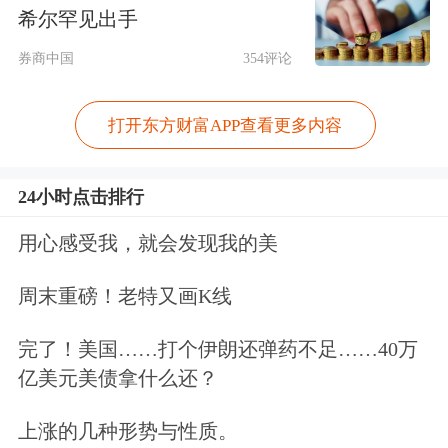
希尔罕见出手
活力，为百菲乳业这类创新型消费类企
券商中国
354评论
业的发展提供良好土壤。今年政府工作
报告着重强调，将“大力提振消费、提
打开东方财富APP查看更多内容
高投资效益，全方位扩大国内需求”列
为经济工作的首要任务，并出台《提振
24小时点击排行
消费专项行动方案》，从提升消费能
用心感受我，就会发现我的美
力、提高供给质量、增强消费意愿等多
周末重磅！老特又画K线
个维度，部署了涵盖城乡居民增收促进
完了！美国……打个伊朗还弹药不足……40万
行动、服务消费提质惠民行动等在内的
亿美元美债拿什么还？
一系列举措，不仅为消费市场的复苏与
上涨的几种形势与性质。
升级提供了有力支撑，也为百菲乳业在