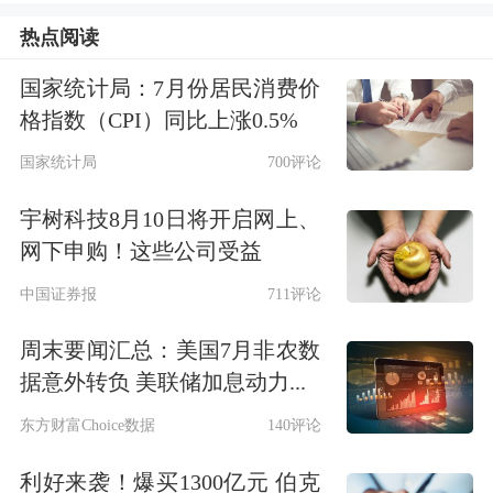
性化、品质化、健康化、场景化成为新
热点阅读
消费四大核心标签。
国家统计局：7月份居民消费价
格指数（CPI）同比上涨0.5%
在此背景下，
乳业
竞争格局加速重构。
国家统计局
700评论
传统乳企依靠规模扩张与渠道下沉的增
宇树科技8月10日将开启网上、
长模式渐显疲态，而聚焦细分赛道、契
网下申购！这些公司受益
合新消费趋势的企业迎来爆发机遇。百
中国证券报
711评论
菲乳业正是其中的典型代表，以水牛奶
周末要闻汇总：美国7月非农数
为战略支点，精准切入新消费赛道，实
据意外转负 美联储加息动力...
现从区域品牌到
行业龙头
的华丽蝶变。
东方财富Choice数据
140评论
国家政策层面也在积极为消费市场注入
利好来袭！爆买1300亿元 伯克