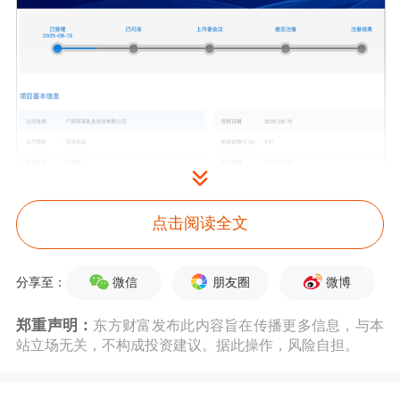
乳制品细分赛道迎来机遇
点击阅读全文
2025年以来，
泡泡玛特
、
老铺黄金
等
新
消费
龙头股股价飙升，带动板块热度居
微信
朋友圈
微博
分享至：
高不下，重仓基金收益率屡创新高，新
郑重声明：
东方财富发布此内容旨在传播更多信息，与本
站立场无关，不构成投资建议。据此操作，风险自担。
消费已然成为市场焦点。当下，消费者
需求从“物质满足”转向“精神共鸣”，个