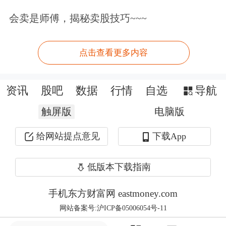
水牛奶细分赛道的拓展创造了更广阔的
会卖是师傅，揭秘卖股技巧~~~
空间。
点击查看更多内容
精准卡位水牛奶赛道
资讯
股吧
数据
行情
自选
导航
水牛奶的高营养与稀缺性契合新消费内
触屏版
电脑版
核。水牛奶堪称
乳品
界的“营养王者”。
衡量乳品总营养含量的关键指标——总
给网站提点意见
下载App
固形物，水牛奶是荷斯坦牛奶的1.37
低版本下载指南
倍、母乳的1.52倍；其脂肪含量、乳蛋
手机东方财富网 eastmoney.com
白质含量分别达荷斯坦牛奶的2.30倍、
网站备案号:沪ICP备05006054号-11
1.32倍，更是母乳的2.24倍、2.81倍。