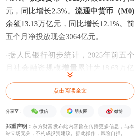
元，同比增长2.3%。
流通中货币（M0)
余额13.13万亿元，同比增长12.1%。前
五个月净投放现金3064亿元。
·据人民银行初步统计，2025年前五个
月社会融资规模
增量
累计为18.63万亿
元，比上年同期多3.83万亿元；2025年
点击阅读全文
5月末社会融资规模
存量
为426.16万亿
元，同比增长8.7%。
微信
朋友圈
微博
分享至：
·今年前5个月，企业债券净融资9087亿
郑重声明：
东方财富发布此内容旨在传播更多信息，与本
站立场无关，不构成投资建议。据此操作，风险自担。
元。从单月看，5月企业债券净融资超