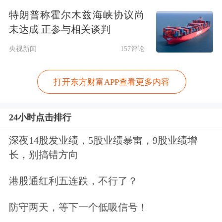
亿土耳其里拉，
协议有效期三年，经双
特朗普称霍尔木兹海峡协议尚
方同意可以展期。同时，
双方还签署了
未达成 正参与相关谈判
在土耳其建立人民币清算安排的合作备
央视新闻
157评论
忘录。
打开东方财富APP查看更多内容
·13日，
市场监管总局正式发布《市场
监管总局关于进一步加强网络销售消费
24小时点击排行
品召回监管的公告》。
市场监管总局新
深夜14股发业绩，5股业绩暴雷，9股业绩增
长，别搞错方向
闻发言人、新闻宣传司司长王秋苹表
示，市场监管总局将持续加强网络销售
港股通红利五连跌，不行了？
消费品召回常态化监管，强化问题精准
防守两天，等下一个低吸信号！
识别，及时采取处置措施，确保缺陷消