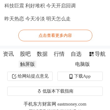
科技巨震 利好堆积 今天开启回调
费品及时退出市场。
对不履行召回责任
的电子商务经营者，依法责令召回并加
昨天热恋 今天冷淡 明天怎么走
大处罚力度，
全方位保障消费者权益，
点击查看更多内容
维护市场秩序，让消费者“敢消费、愿
消费”。
资讯
股吧
数据
行情
自选
导航
·工信部13日公布2025年1－4月全国锂
触屏版
电脑版
离子电池行业运行情况。数据显示，
给网站提点意见
下载App
2025年1－4月，我国锂离子电池（下
低版本下载指南
称“
锂电池
”）产业延续增长态势。根据
锂电池行业规范公告企业信息和行业协
手机东方财富网 eastmoney.com