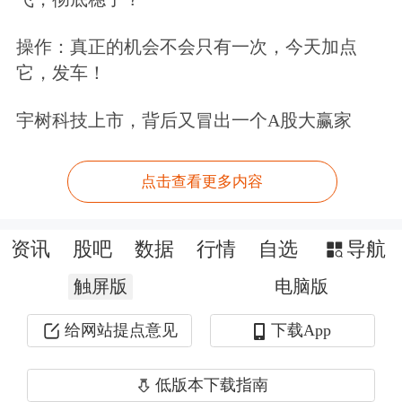
度没有发生过重大民航事故。
操作：真正的机会不会只有一次，今天加点
如今的印度，已是世界第三大
航空运输
它，发车！
市场，仅次于美国和中国，并且还在高
宇树科技上市，背后又冒出一个A股大赢家
速发展中。在这庞大的市场中，国内航
空运输市场基本被两家航空公司所垄
点击查看更多内容
断，即后起之秀的靛蓝航空和“老玩
资讯
股吧
数据
行情
自选
导航
家”印度航空。
触屏版
电脑版
印度航空成立于1932年，最初名为塔塔
给网站提点意见
下载App
航空公司，由印度传奇实业家和慈善家
塔塔（J. R. D. Tata）创立，同时他也是
低版本下载指南