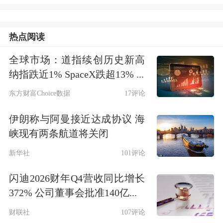
首席部长，联邦民航部长等高级官员的
热点阅读
陪同下，前往古吉拉特邦艾哈迈达巴德
公立
医院
，探望印度航空失事航班中唯
全球市场：道指续创历史新高
纳指跌近1% SpaceX跌超13% ...
一的幸存者以及地面受伤人员，并询问
东方财富Choice数据
17评论
医生其治疗情况。
伊朗称与阿曼接近达成协议 海
印度航空上一次发生致命事故还要追溯
峡现有两条航道将关闭
到1985年6月23日。印度航空182号班机
新华社
101评论
在执行加拿大到英国的航段中，突然在
闪迪2026财年Q4营收同比增长
爱尔兰领空爆炸，坠入
大西洋
。机上共
372% 公司董事会批准140亿...
329名乘客及机组人员全部遇难，事后
财联社
107评论