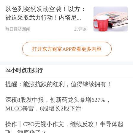
查明这是一起恐怖袭击。
以色列突然发动空袭！以方：
被迫采取武力行动！内塔尼...
此后40年间，印度航空再也没有发生过
每日经济新闻
25评论
致命事故。不过，印度航空的全资低成
本航空公司——印度快运航空，已发生
打开东方财富APP查看更多内容
过两次重大事故。
24小时点击排行
2010年，印度快运航空航班因降落失败
提醒：能涨抗跌的红利，值得继续拥有！
造成坠毁，共有158人遇难。此后在
深夜8股发中报，创新药龙头暴增627%，
2020年，印度航空快运一架波音737在
MLCC暴雷，6股增长2股下滑
喀拉拉邦因暴雨冲出跑道坠入峡谷，造
操作丨CPO无视小作文，继续反攻！半导体起
成21人死亡。从2020年至此次事故，印
飞，彻底稳了？