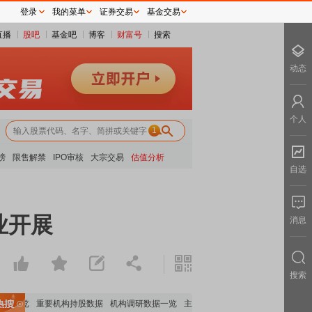
登录
我的菜单
证券交易
基金交易
直播
股吧
基金吧
博客
财富号
搜索
动态
个人
1
榜
限售解禁
IPO审核
大宗交易
估值分析
自选
业开展
消息
搜索
析全览
重要机构持股数据
机构调研数据一览
主力最新动向
上市公司限售股解禁