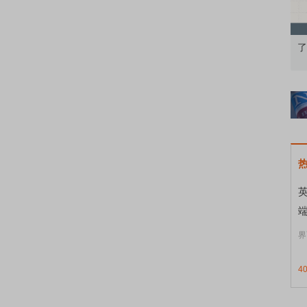
知到特色品种
了解北交所知识 做理性投资者
界
4