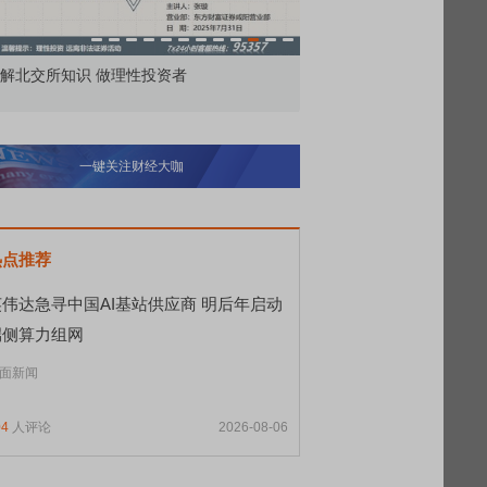
市价委托那么多种，究竟怎么用？
北交所顶格打新居然只能
一键关注财经大咖
热点推荐
英伟达急寻中国AI基站供应商 明后年启动
端侧算力组网
面新闻
04
人评论
2026-08-06