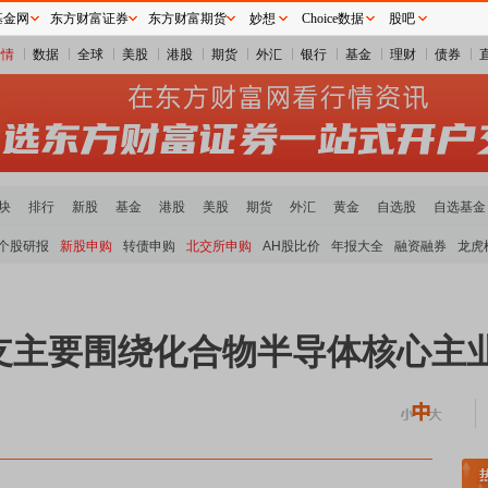
基金网
东方财富证券
东方财富期货
妙想
Choice数据
股吧
行情
数据
全球
美股
港股
期货
外汇
银行
基金
理财
债券
块
排行
新股
基金
港股
美股
期货
外汇
黄金
自选股
自选基金
个股研报
新股申购
转债申购
北交所申购
AH股比价
年报大全
融资融券
龙虎
支主要围绕化合物半导体核心主
贵金属板块领涨
小金属板块走强
半导体板块活跃
沪深资金流向
A股估值分