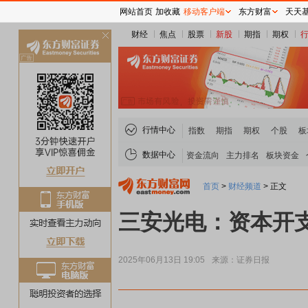
网站首页
加收藏
移动客户端
东方财富
天天
财经
焦点
股票
新股
期指
期权
关
闭
行情中心
指数
期指
期权
个股
板
数据中心
资金流向
主力排名
板块资金
首页
>
财经频道
>
正文
三安光电：资本开
2025年06月13日 19:05
来源：证券日报