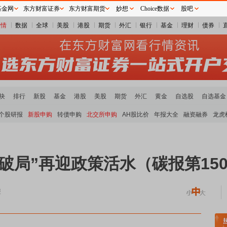
基金网
东方财富证券
东方财富期货
妙想
Choice数据
股吧
行情
数据
全球
美股
港股
期货
外汇
银行
基金
理财
债券
块
排行
新股
基金
港股
美股
期货
外汇
黄金
自选股
自选基金
个股研报
新股申购
转债申购
北交所申购
AH股比价
年报大全
融资融券
龙虎
破局”再迎政策活水（碳报第15
报
属板块领涨
小金属板块走强
半导体板块活跃
沪深资金流向
A股估值分析全览