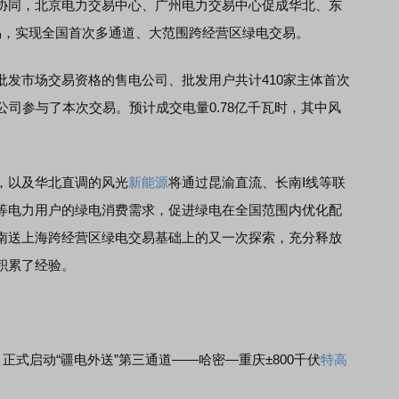
协同，北京电力交易中心、广州电力交易中心促成华北、东
易，实现全国首次多通道、大范围跨经营区绿电交易。
市场交易资格的售电公司、批发用户共计410家主体首次
公司参与了本次交易。预计成交电量0.78亿千瓦时，其中风
以及华北直调的风光
新能源
将通过昆渝直流、长南Ⅰ线等联
等电力用户的绿电消费需求，促进绿电在全国范围内优化配
南送上海跨经营区绿电交易基础上的又一次探索，充分释放
积累了经验。
式启动“疆电外送”第三通道——哈密—重庆±800千伏
特高