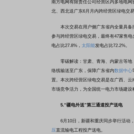
南方电网有限责任公司经营区内多地电网
北、西北送广东6月月内跨经营区绿电交
本次交易在用户侧广东省内全量具备批发
参与跨经营区绿电交易，最终有47家售电
电占比27.8%，
太阳能
发电占比72.2%。
零碳解读：甘肃、青海、内蒙古等地，
络线输送至广东，保障广东省内
数据中心
置。本次跨经营区绿电交易是在广西、云
市场竞争活力，为全国统一电力市场建设
5.“疆电外送”第三通道投产送电
6月10日，新疆和重庆同步举行活动，正
压
直流输电工程投产送电。