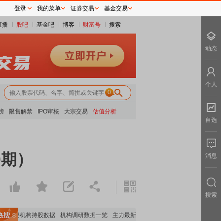
登录
我的菜单
证券交易
基金交易
直播
股吧
基金吧
博客
财富号
搜索
动态
个人
0
榜
限售解禁
IPO审核
大宗交易
估值分析
自选
0期）
消息
搜索
重要机构持股数据
机构调研数据一览
主力最新动向
上市公司限售股解禁一览
昨