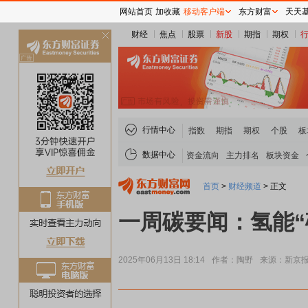
网站首页
加收藏
移动客户端
东方财富
天天
财经
焦点
股票
新股
期指
期权
关
闭
行情中心
指数
期指
期权
个股
板
数据中心
资金流向
主力排名
板块资金
首页
>
财经频道
>
正文
一周碳要闻：氢能“
2025年06月13日 18:14
作者：陶野
来源：新京
贵金