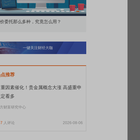
价委托那么多种，究竟怎么用？
北交所顶格打新居然只能
一键关注财经大咖
热点推荐
多重因素催化！贵金属概念大涨 高盛重申
坚定看多
方财富研究中心
07
人评论
2026-08-06