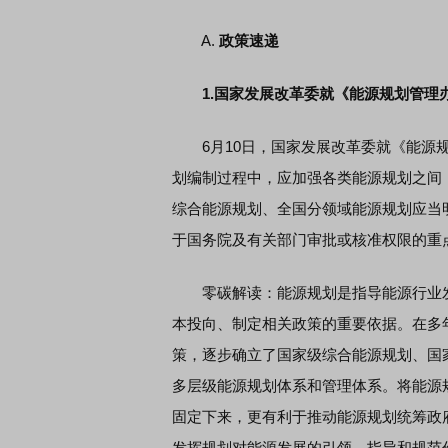
A.
政策速递
席连线｜东方财富证券陈果：A股再平衡的
债券知识通识：从基础认
，将吹向何处
1.国家发展改革委
就《能源规划管理
6月10日，国家发展改革委就《能源规
划编制过程中，应加强各类能源规划之间
综合能源规划、全国分领域能源规划应当
于国务院及有关部门审批或核准权限的重
零碳解读：能源规划是指导能源行业发
本投向、制定相关政策的重要依据。在多
策，逐步确立了国家级综合能源规划、国
多层级能源规划体系和管理体系。将能源
固定下来，更有利于推动能源规划统筹政
发挥规划对能源发展的引领、指导和规范