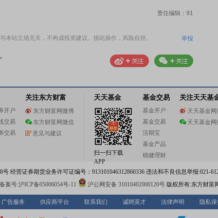
责任编辑：91
与本站立场无关，不构成投资建议。据此操作，风险自担。
举报
关注东方财富
天天基金
基金交易
关注天天基
券开户
基金开户
东方财富网微博
天天基金网
线交易
基金交易
东方财富网微信
天天基金网
券交易
活期宝
意见与建议
基金产品
扫一扫下载
稳健理财
APP
 经营证券期货业务许可证编号：913101046312860336 违法和不良信息举报:021-612
案号:沪ICP备05006054号-11
沪公网安备 31010402000120号
版权所有:东方财富
广告服务
供应商平台
联系我们
诚聘英才
法律声明
隐私保