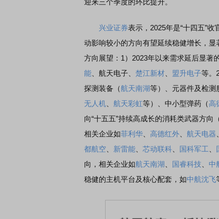
迎来三个季度的环比提升。
兴业证券
表示，2025年是“十四五
动影响较小的方向有望延续稳健增长，显
方向展望：1）2023年以来需求延后显
能
、航天电子、
楚江新材
、
盟升电子
等。
探测装备（
航天南湖
等）、元器件及检测
无人机
、
航天彩虹
等）、中小型弹药（
高
向“十五五”持续高成长的消耗类武器方
相关企业如
菲利华
、
高德红外
、
航天电器
都航空
、
新雷能
、
芯动联科
、
国科军工
、
向，相关企业如
航天南湖
、
国睿科技
、
中
稳健的主机平台及核心配套，如
中航沈飞