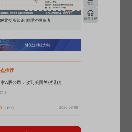
首页
语音播报
投资者
市价委托那么多种，究竟怎么用？
一键关注财经大咖
热点推荐
多家A股公司：收到美国关税退税
联社
93
人评论
2026-08-08