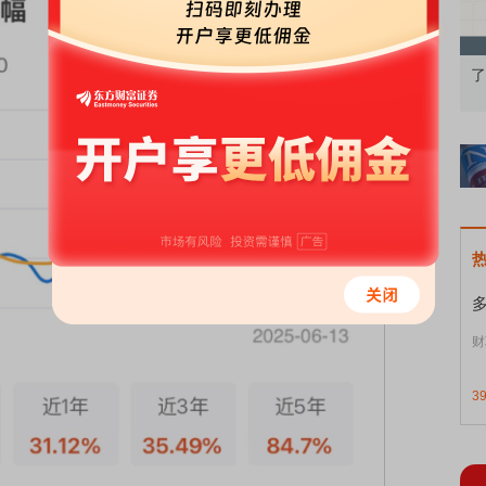
债券知识通识：从基础认知到特色品种
了解北交所知识 做理性
财
3