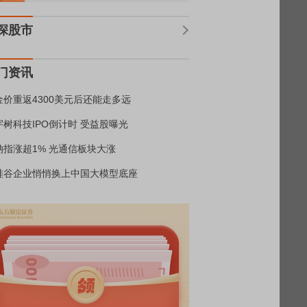
深股市
门资讯
金价重返4300美元后还能走多远
宇树科技IPO倒计时 受益股曝光
纳指涨超1% 光通信板块大涨
硅谷企业悄悄换上中国大模型底座