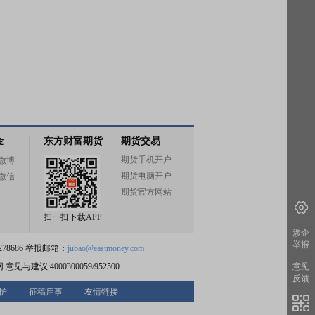
金
东方财富期货
期货交易
期货手机开户
微博
期货电脑开户
微信
期货官方网站
扫一扫下载APP
涉企
举报
78686 举报邮箱：
jubao@eastmoney.com
意见
网
意见与建议:4000300059/952500
反馈
护
征稿启事
友情链接