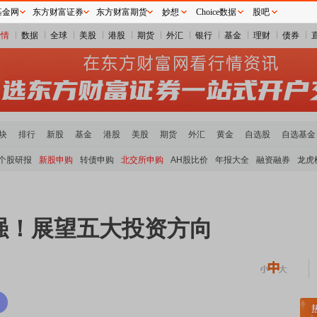
基金网
东方财富证券
东方财富期货
妙想
Choice数据
股吧
行情
数据
全球
美股
港股
期货
外汇
银行
基金
理财
债券
块
排行
新股
基金
港股
美股
期货
外汇
黄金
自选股
自选基金
个股研报
新股申购
转债申购
北交所申购
AH股比价
年报大全
融资融券
龙虎
强！展望五大投资方向
稀土板块领涨
元件板块走强
半导体板块活跃
沪深资金流向
A股估值分析全览