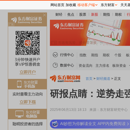
网站首页
加收藏
移动客户端
东方财富
天天
财经
焦点
股票
新股
期指
期权
关
闭
行情中心
指数
期指
期权
个股
板
数据中心
资金流向
主力排名
板块资金
首页
>
财经频道
>
正文
研报点睛：逆势走
2025年06月13日 18:13
来源：东方财富研究中心
AI妙想为你解读全文 APP内免费阅读