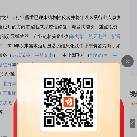
”收官之年，行业需求已迎来结构性反转并将年以来受行业人事变
著延后的方向有望迎来系统性修复、爆发式增长。重点投资
著的部分导弹武器，产业链相关企业如
菲利华
、
航天电器
、
新雷
2）2023年以来需求延后显著的信息化及中小型装备方向，如
服务（
苏试试验
、
中航光电
）、中小型飞机（
洪都航空
、
中
德红外
等）、远火（
北方导航
）等。3）穿越“十四五”、面
向（如导弹、远程火箭弹、精确制导炸弹、巡飞弹等），产业链
、
北方导航
、
理工导航
、
国博电子
、
雷电微力
、
长盈通
、
洪
国泰集团
等。4）产业趋势向上的武器装备出口（军贸）方
视
航沈飞
、
中航成飞
、
中航西飞
、
航天彩虹
、
中无人机
等。5）
等。