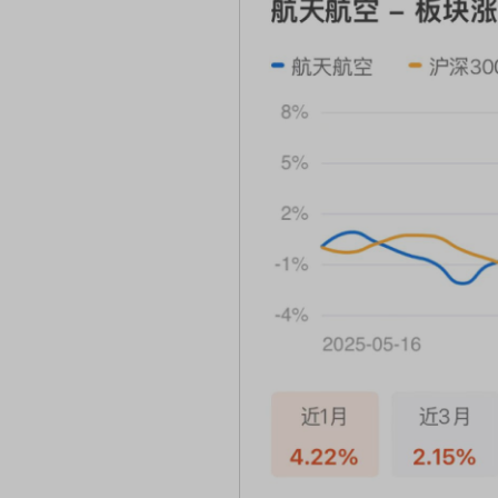
品发布会
首席连线｜东方财富证券陈果：A股再平衡的
风，将吹向何处