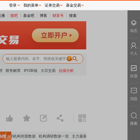
登录
我的菜单
证券交易
基金交易
直播
股吧
基金吧
博客
财富号
搜索
动态
个人
0
榜
限售解禁
IPO审核
大宗交易
估值分析
自选
消息
搜索
重要机构持股数据
机构调研数据一览
主力最新动向
上市公司限售股解禁一览
昨