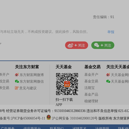
责任编辑：91
与本站立场无关，不构成投资建议。据此操作，风险自担。
举报
关注东方财富
天天基金
基金交易
关注天天基
券开户
基金开户
东方财富网微博
天天基金网
线交易
基金交易
东方财富网微信
天天基金网
券交易
活期宝
意见与建议
基金产品
扫一扫下载
稳健理财
APP
 经营证券期货业务许可证编号：913101046312860336 违法和不良信息举报:021-612
案号:沪ICP备05006054号-11
沪公网安备 31010402000120号
版权所有:东方财富
广告服务
供应商平台
联系我们
诚聘英才
法律声明
隐私保