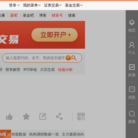
登录
我的菜单
证券交易
基金交易
直播
股吧
基金吧
博客
财富号
搜索
动态
个人
0
榜
限售解禁
IPO审核
大宗交易
估值分析
自选
消息
搜索
机构持股数据
机构调研数据一览
主力最新动向
上市公司限售股解禁一览
昨日涨