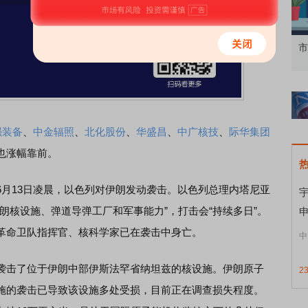
交所知识 做理性投资者
市价委托那么多种，究竟怎么
强装备
、
中金辐照
、
北化股份
、
华盛昌
、
中广核技
、
际华集团
也涨幅靠前。
13日凌晨，以色列对伊朗发动袭击。以色列总理内塔尼亚
宇
朗核设施、弹道导弹工厂和军事能力”，打击会“持续多日”。
申
革命卫队指挥官、核科学家已在袭击中身亡。
中
击了位于伊朗中部伊斯法罕省纳坦兹的核设施。伊朗原子
2
施的袭击已导致该设施多处受损，目前正在调查损失程度。