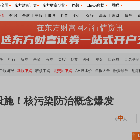
基金网
东方财富证券
东方财富期货
妙想
Choice数据
股吧
行情
数据
全球
美股
港股
期货
外汇
银行
基金
理财
债券
块
排行
新股
基金
港股
美股
期货
外汇
黄金
自选股
自选基金
个股研报
新股申购
转债申购
北交所申购
AH股比价
年报大全
融资融券
龙虎
设施！核污染防治概念爆发
板块领涨
贵金属板块走强
半导体板块活跃
沪深资金流向
A股估值分析全览
重要