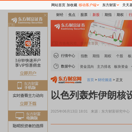
网站首页
加收藏
移动客户端
东方财富
天天
财经
焦点
股票
新股
期指
期权
关
闭
行情中心
指数
期指
期权
个股
板
数据中心
资金流向
主力排名
板块资金
首页
>
财经频道
>
正文
以色列轰炸伊朗核
2025年06月13日 18:01
来源：东方财富研究中心
煤炭