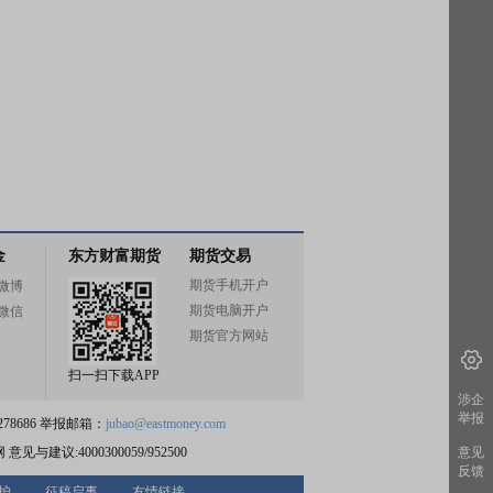
金
东方财富期货
期货交易
期货手机开户
微博
期货电脑开户
微信
期货官方网站
扫一扫下载APP
涉企
举报
78686 举报邮箱：
jubao@eastmoney.com
网
意见与建议:4000300059/952500
意见
反馈
护
征稿启事
友情链接