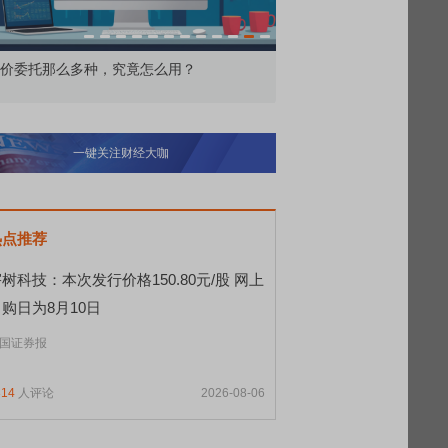
用？
北交所顶格打新居然只能中碎股
敢为
一键关注财经大咖
热点推荐
树科技：本次发行价格150.80元/股 网上
购日为8月10日
国证券报
314
人评论
2026-08-06