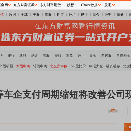
基金网
东方财富证券
东方财富期货
妙想
Choice数据
股吧
行情
数据
全球
美股
港股
期货
外汇
银行
基金
理财
债券
块
排行
新股
基金
港股
美股
期货
外汇
黄金
自选股
自选基金
个股研报
新股申购
转债申购
北交所申购
AH股比价
年报大全
融资融券
龙虎
等车企支付周期缩短将改善公司
块领涨
贵金属板块走强
半导体板块活跃
沪深资金流向
A股估值分析全览
重要机