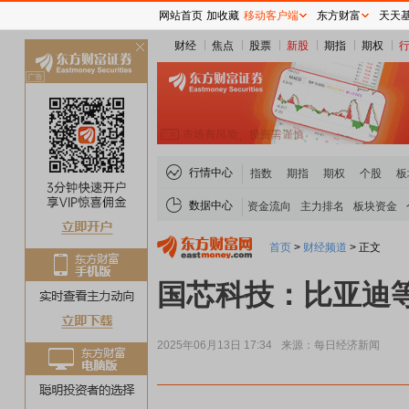
网站首页
加收藏
移动客户端
东方财富
天天
财经
焦点
股票
新股
期指
期权
关
闭
行情中心
指数
期指
期权
个股
板
数据中心
资金流向
主力排名
板块资金
首页
>
财经频道
>
正文
国芯科技：比亚迪
2025年06月13日 17:34
来源：每日经济新闻
煤炭板