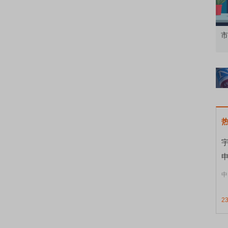
知到特色品种
了解北交所知识 做理性投资者
市
宇
申
中
2