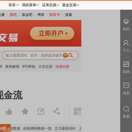
登录
我的菜单
证券交易
基金交易
直播
股吧
基金吧
博客
财富号
搜索
动态
个人
0
榜
限售解禁
IPO审核
大宗交易
估值分析
自选
现金流
消息
搜索
构持股数据
机构调研数据一览
主力最新动向
上市公司限售股解禁一览
昨日涨停