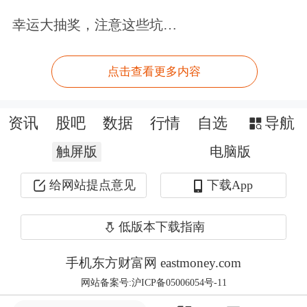
2024-07-05
2
0.81
0.43
-7.32
1.66
-0.7
幸运大抽奖，注意这些坑…
数据来源：Choice数据
注：1. 本文超额收益率的计算选取市场调
点击查看更多内容
整模型，以沪深300指数作为基准指数，超
资讯
股吧
数据
行情
自选
导航
额收益率=实际收益率-基准收益率；2. “近
触屏版
电脑版
一年”指截至最新公告日的近一年。
给网站提点意见
下载App
市场机构调研
低版本下载指南
6月13日，
民生健康
、
建投能源
、萃华
手机东方财富网 eastmoney.com
珠宝、
先进数通
、
华锐精密
、
英思特
等
网站备案号:沪ICP备05006054号-11
公司相继发布机构调研公告，具体情况