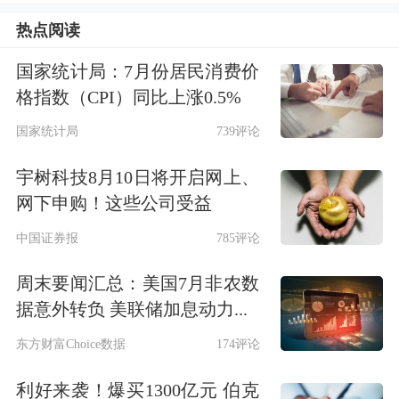
4
融通基金
基金管理公司
热点阅读
数据来源：Choice数据
国家统计局：7月份居民消费价
格指数（CPI）同比上涨0.5%
机构调研回测
国家统计局
739评论
除当日外，西部矿业近一年共接待55家
宇树科技8月10日将开启网上、
网下申购！这些公司受益
机构61次调研，近十个公告日的调研回
中国证券报
785评论
测情况如下表所示：
周末要闻汇总：美国7月非农数
近一年机构调研回测
据意外转负 美联储加息动力...
左右拖动表格，可查看剩余表格内容
东方财富Choice数据
174评论
绝对收益率（%）
超额收益
利好来袭！爆买1300亿元 伯克
公告日期
接待机构数