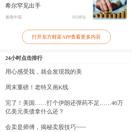
次日
5日
10日
次日
5日
希尔罕见出手
2025-04-30
12
0.85
3.51
2.93
-0.16
0.3
券商中国
392评论
2025-02-20
1
-0.85
-2.18
1.57
-2.11
-3.1
打开东方财富APP查看更多内容
2024-12-19
3
-2.81
0.12
-0.43
-2.36
-0.9
2024-12-13
1
-0.30
-2.98
-1.16
0.24
-2.8
24小时点击排行
2024-11-13
1
-3.38
-3.00
-6.88
-1.65
0.0
用心感受我，就会发现我的美
2024-10-31
1
3.45
6.16
-1.53
3.47
-0.3
周末重磅！老特又画K线
2024-09-05
2
-0.34
-1.92
7.42
0.47
0.6
完了！美国……打个伊朗还弹药不足……40万
2024-08-02
11
-2.32
-0.90
1.54
-1.10
0.6
亿美元美债拿什么还？
2024-07-11
2
-3.76
-8.05
-22.02
-3.89
-9.5
会卖是师傅，揭秘卖股技巧~~~