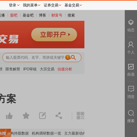
登录
我的菜单
证券交易
基金交易
直播
股吧
基金吧
博客
财富号
搜索
动态
个人
1
榜
限售解禁
IPO审核
大宗交易
估值分析
自选
方案
消息
搜索
要机构持股数据
机构调研数据一览
主力最新动向
上市公司限售股解禁一览
昨日