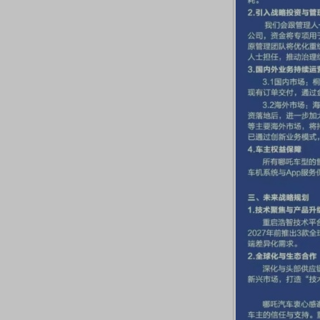
席连线｜东方财富证券陈果：A股再平衡的
债券知识通识：从基础认
，将吹向何处