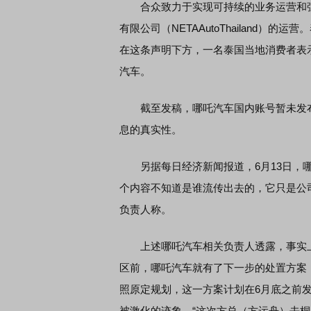
合众致力于实现可持续的业务运营和强
有限公司（NETAAutoThailand
在这条声明下方，一名泰国当地消费者表
汽车。
截至发稿，哪吒汽车国内账号暂未发布
息的真实性。
另据每日经济新闻报道，6月13日，哪
个内容不知道是谁流传出去的，它只是公
负责人称。
上述哪吒汽车相关负责人透露，事实上
区前，哪吒汽车就有了下一步的处置方案
照原定规划，这一方案计划在6月底之前
被激化的迹象。“这次方总（方运舟）去