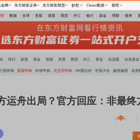
基金网
东方财富证券
东方财富期货
妙想
Choice数据
股吧
行情
数据
全球
美股
港股
期货
外汇
银行
基金
理财
债券
块
排行
新股
基金
港股
美股
期货
外汇
黄金
自选股
自选基金
个股研报
新股申购
转债申购
北交所申购
AH股比价
年报大全
融资融券
龙虎
 方运舟出局？官方回应：非最终
土板块领涨
元件板块走强
半导体板块活跃
沪深资金流向
A股估值分析全览
重