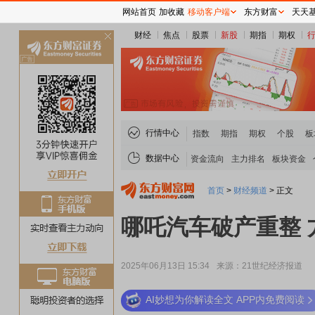
网站首页
加收藏
移动客户端
东方财富
天天
财经
焦点
股票
新股
期指
期权
关
闭
行情中心
指数
期指
期权
个股
板
数据中心
资金流向
主力排名
板块资金
首页
>
财经频道
>
正文
哪吒汽车破产重整
2025年06月13日 15:34
来源：21世纪经济报道
AI妙想为你解读全文 APP内免费阅读
稀