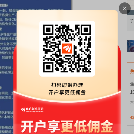
知到特色品种
了解北交所知识 做理性投资者
市
1
东
4