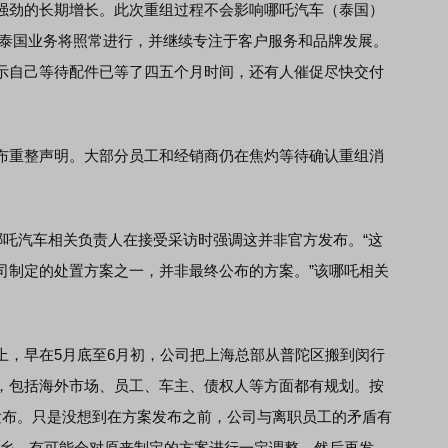
劲的长期增长。此次重组过程不会影响哪吒汽车（泰国）
）的运营。泰国业务将照常进行，并继续专注于客户服务和品牌发展。
示自己等待配件已等了四五个月时间，还有人催促尽快交付
重整声明。大部分员工和经销商仍在焦灼等待确认重组消
吒汽车相关负责人在接受采访时强调这并非官方发布。“这
司制定的处置方案之一，并非最终公布的方案。”该哪吒相关
，早在5月底至6月初，公司把上海总部从普陀区搬到闵行
，包括海外市场、员工、车主、债权人等方面都有规划。按
发布。只是没想到在方案发布之前，公司与离职员工的矛盾有
桐乡，有可能会对原来制定的方案进行一定调整，然后再发