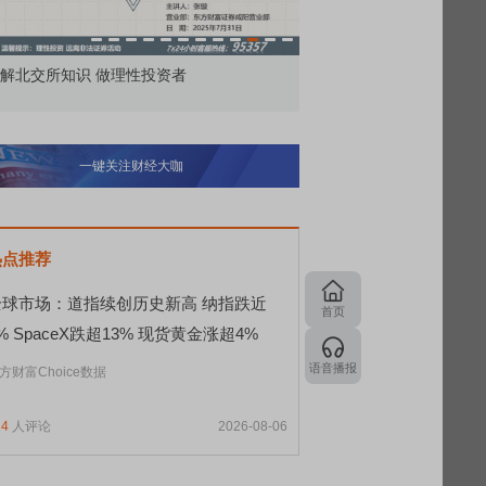
价委托那么多种，究竟怎么用？
北交所顶格打新居然只能
一键关注财经大咖
热点推荐
全球市场：道指续创历史新高 纳指跌近
首页
% SpaceX跌超13% 现货黄金涨超4%
语音播报
方财富Choice数据
24
人评论
2026-08-06