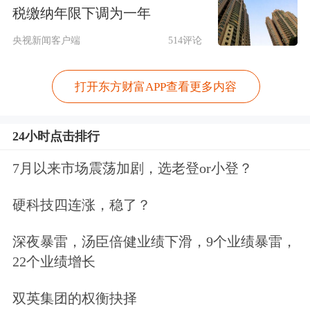
影响海外投资者，并促使债券期限溢价
税缴纳年限下调为一年
进一步上升。
央视新闻客户端
514评论
事实上，早在2021年，贝莱德就曾表
打开东方财富APP查看更多内容
示，由于债券极易因投资者对其风险认
知的变化而受到影响，高企的政府债务
24小时点击排行
造成了一种脆弱的平衡状态。高通胀与
7月以来市场震荡加剧，选老登or小登？
随之而来的加息以及期限溢价上升，都
硬科技四连涨，稳了？
会增加偿债成本。因此，贝莱德对发达
市场长期政府债券维持低配观点。
深夜暴雷，汤臣倍健业绩下滑，9个业绩暴雷，
22个业绩增长
施罗德投资则认为，当前，全球经济衰
双英集团的权衡抉择
退风险已下降，债券市场也在局部迅速