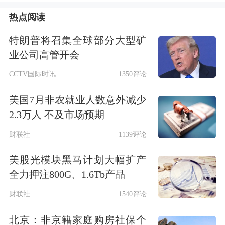
欧元区信用债。
热点阅读
这一判断背后，是对美国财政赤字持续
特朗普将召集全球部分大型矿
业公司高管开会
扩大的担忧。3月时，基于外部机构对
CCTV国际时讯
1350评论
贸易、财政和移民政策影响的预测，贝
美国7月非农就业人数意外减少
莱德预计美国财政赤字率将落在5%至
2.3万人 不及市场预期
7%的区间。此后，
穆迪
将美国信用评
财联社
1139评论
级从最高级别下调，美国国会也在考虑
美股光模块黑马计划大幅扩产
减税法案，这项法案可能将美国财政赤
全力押注800G、1.6Tb产品
字率推至该区间上限或者超过上限。贝
财联社
1540评论
莱德表示，正密切关注这些变化是否会
北京：非京籍家庭购房社保个