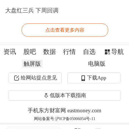
大盘红三兵 下周回调
消化这一情况。截至目前，经济数据表
现仍相对稳健，美国经济似乎已避开最
点击查看更多内容
坏的情况。
施罗德投资进一步指出，目前，关税所
资讯
股吧
数据
行情
自选
导航
引发的不确定性可能尚未全面影响实体
触屏版
电脑版
经济，但其冲击似乎低于先前预期。不
给网站提点意见
下载App
过，随着特朗普善变的贸易政策加剧市
低版本下载指南
场不确定性，营商环境变得更困难，预
期未来数月美国经济将面临放缓压力。
手机东方财富网 eastmoney.com
网站备案号:沪ICP备05006054号-11
以目前估值水平而言，施罗德投资认