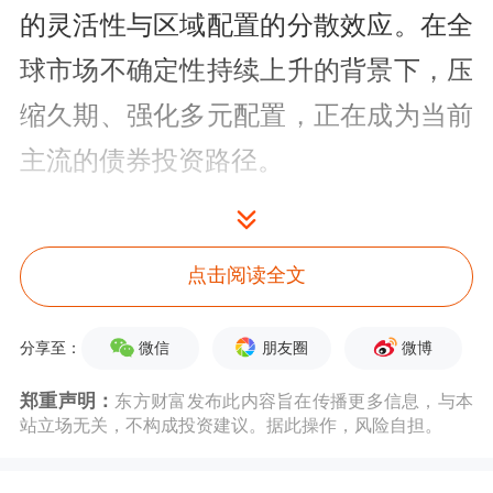
的灵活性与区域配置的分散效应。在全
球市场不确定性持续上升的背景下，压
缩久期、强化多元配置，正在成为当前
主流的债券投资路径。
长期美债承压，短久期成“避风港”
点击阅读全文
自4月以来，美国国债收益率大幅上
升，引发市场广泛关注。贝莱德智库指
微信
朋友圈
微博
分享至：
出，这是全球债券期限溢价正在回归常
郑重声明：
东方财富发布此内容旨在传播更多信息，与本
态的体现。他们表示，对发达市场长期
站立场无关，不构成投资建议。据此操作，风险自担。
债券维持低配观点，更看好短期债券和