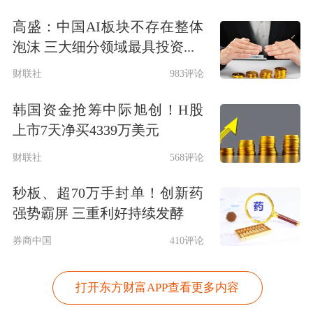
高盛：中国AI板块不存在整体
泡沫 三大细分领域最具投资...
财联社
983评论
韩国资金抢筹中际旭创！H股
上市7天净买4339万美元
财联社
568评论
秒板、超70万手封单！创新药
强势霸屏 三重利好持续发酵
券商中国
410评论
打开东方财富APP查看更多内容