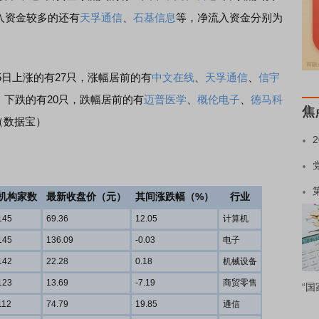
流入资金较多的还有
天孚通信
、
石基信息
等，净流入资金分别为
上涨的有27只，涨幅居前的有
中文在线
、
天孚通信
、
信宇
23%；下跌的有20只，跌幅居前的有
迈普医学
、
概伦电子
、
德马科
焦
。（数据宝）
机构家数
最新收盘价（元）
其间涨跌幅（%）
行业
145
69.36
12.05
计算机
145
136.09
-0.03
电子
142
22.28
0.18
机械设备
123
13.69
-7.19
商贸零售
“国
112
74.79
19.85
通信