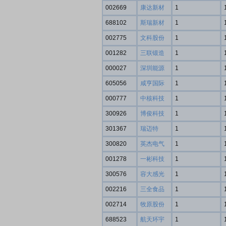
002669
康达新材
1
688102
斯瑞新材
1
002775
文科股份
1
001282
三联锻造
1
000027
深圳能源
1
605056
咸亨国际
1
000777
中核科技
1
300926
博俊科技
1
301367
瑞迈特
1
300820
英杰电气
1
001278
一彬科技
1
300576
容大感光
1
002216
三全食品
1
002714
牧原股份
1
688523
航天环宇
1