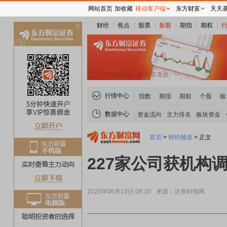
网站首页
加收藏
移动客户端
东方财富
天天
财经
焦点
股票
新股
期指
期权
关
闭
行情中心
指数
期指
期权
个股
板
数据中心
资金流向
主力排名
板块资金
首页
>
财经频道
>
正文
227家公司获机构
2025年06月13日 09:10
来源：证券时报网
稀土板