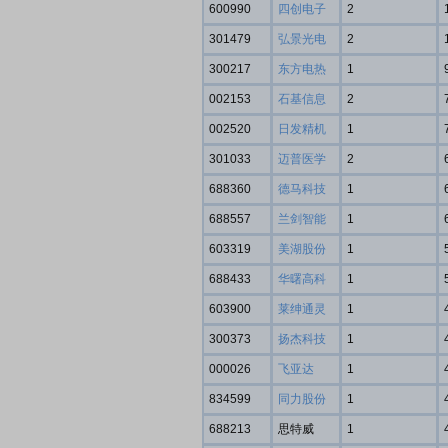
600990
四创电子
2
301479
弘景光电
2
300217
东方电热
1
002153
石基信息
2
002520
日发精机
1
301033
迈普医学
2
688360
德马科技
1
688557
兰剑智能
1
603319
美湖股份
1
688433
华曙高科
1
603900
莱绅通灵
1
300373
扬杰科技
1
000026
飞亚达
1
834599
同力股份
1
688213
思特威
1