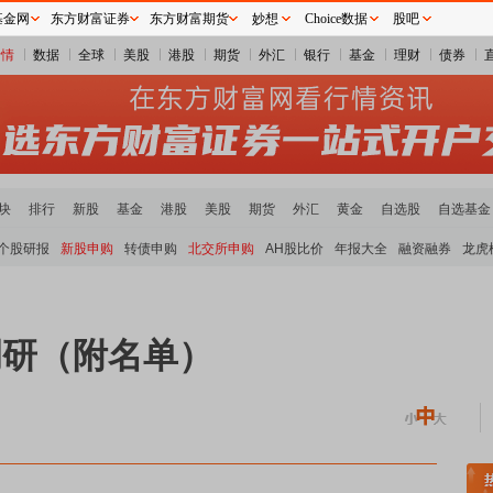
基金网
东方财富证券
东方财富期货
妙想
Choice数据
股吧
行情
数据
全球
美股
港股
期货
外汇
银行
基金
理财
债券
块
排行
新股
基金
港股
美股
期货
外汇
黄金
自选股
自选基金
个股研报
新股申购
转债申购
北交所申购
AH股比价
年报大全
融资融券
龙虎
调研（附名单）
块领涨
小金属板块走强
半导体板块活跃
沪深资金流向
A股估值分析全览
重要