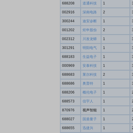
688208
道通科技
1
002916
深南电路
2
席连线｜东方财富证券陈果：A股再平衡的
债券知识通识：从基础认
300244
迪安诊断
1
，将吹向何处
001202
炬申股份
2
002312
川发龙蟒
1
301291
明阳电气
1
688183
生益电子
1
000969
安泰科技
1
688683
莱尔科技
2
688686
奥普特
1
688206
概伦电子
1
688573
信宇人
1
870976
视声智能
1
688027
国盾量子
1
688655
迅捷兴
1