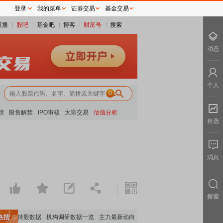
登录
我的菜单
证券交易
基金交易
直播
股吧
基金吧
博客
财富号
搜索
动态
个人
0
榜
限售解禁
IPO审核
大宗交易
估值分析
自选
消息
搜索
机构持股数据
机构调研数据一览
主力最新动向
上市公司限售股解禁一览
昨日涨