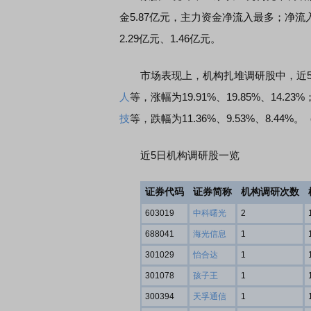
金5.87亿元，主力资金净流入最多；净
2.29亿元、1.46亿元。
市场表现上，机构扎堆调研股中，近5日
人
等，涨幅为19.91%、19.85%、14.
技
等，跌幅为11.36%、9.53%、8.44%
近5日机构调研股一览
证券代码
证券简称
机构调研次数
603019
中科曙光
2
688041
海光信息
1
301029
怡合达
1
301078
孩子王
1
300394
天孚通信
1