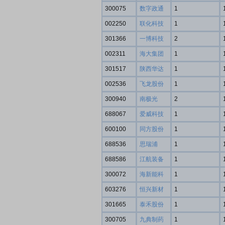
300075
数字政通
1
002250
联化科技
1
301366
一博科技
2
002311
海大集团
1
301517
陕西华达
1
002536
飞龙股份
1
300940
南极光
2
688067
爱威科技
1
600100
同方股份
1
688536
思瑞浦
1
688586
江航装备
1
300072
海新能科
1
603276
恒兴新材
1
301665
泰禾股份
1
300705
九典制药
1