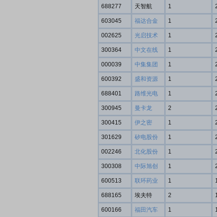
688277
天智航
1
603045
福达合金
1
002625
光启技术
1
300364
中文在线
1
000039
中集集团
1
600392
盛和资源
1
688401
路维光电
1
300945
曼卡龙
2
300415
伊之密
1
301629
矽电股份
1
002246
北化股份
1
300308
中际旭创
1
600513
联环药业
1
688165
埃夫特
2
600166
福田汽车
1