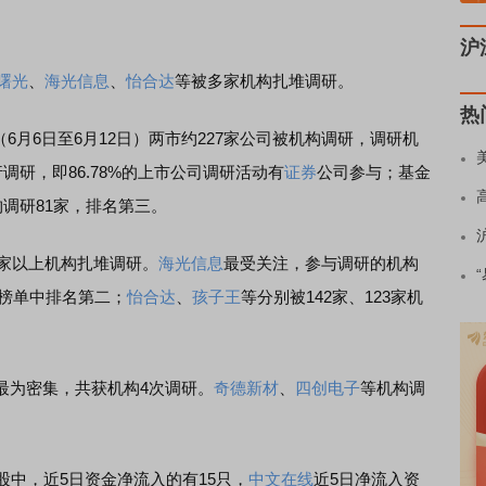
沪
曙光
、
海光信息
、
怡合达
等被多家机构扎堆调研。
热
6月6日至6月12日）两市约227家公司被机构调研，调研机
行调研，即86.78%的上市公司调研活动有
证券
公司参与；基金
构调研81家，排名第三。
家以上机构扎堆调研。
海光信息
最受关注，参与调研的机构
，榜单中排名第二；
怡合达
、
孩子王
等分别被142家、123家机
最为密集，共获机构4次调研。
奇德新材
、
四创电子
等机构调
中，近5日资金净流入的有15只，
中文在线
近5日净流入资