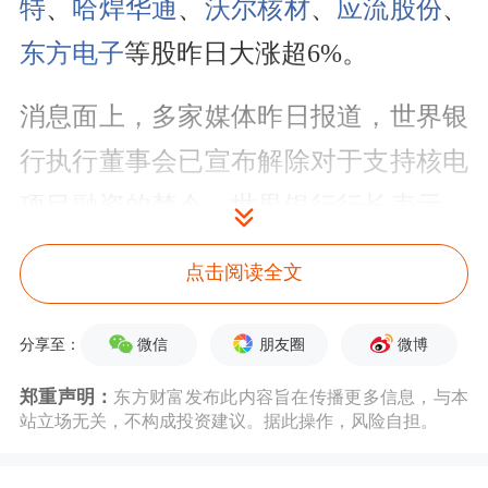
特
、
哈焊华通
、
沃尔核材
、
应流股份
、
东方电子
等股昨日大涨超6%。
消息面上，多家媒体昨日报道，世界银
行执行董事会已宣布解除对于支持核电
项目融资的禁令。世界银行行长表示，
该行还将助力全球开发“小型模块化反
点击阅读全文
应堆”，以推动核电系统进一步普及。
微信
朋友圈
微博
分享至：
业内人士指出，特朗普政府对核电的倡
郑重声明：
东方财富发布此内容旨在传播更多信息，与本
导，以及德国新政府在核能立场方面的
站立场无关，不构成投资建议。据此操作，风险自担。
转变，促使了世界银行的转变。当前，