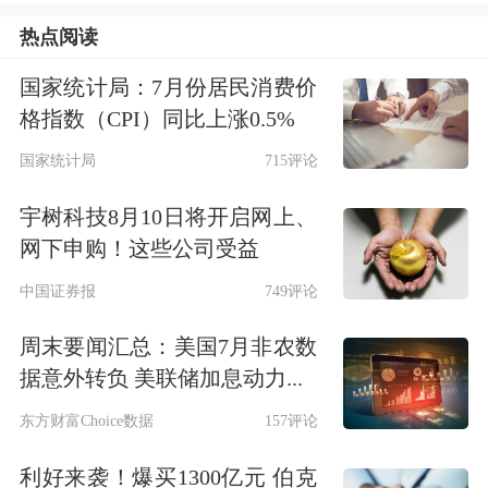
欧盟范围内也再次出现支持核能的潮
热点阅读
流。
国家统计局：7月份居民消费价
多家上市公司回应核电业务进展
格指数（CPI）同比上涨0.5%
国家统计局
715评论
随着核电板块热度的攀升，
冰轮环境
、
宇树科技8月10日将开启网上、
南风股份
、
南方泵业
、
科新机电
、
江苏
网下申购！这些公司受益
神通
、
钢研高纳
、
金杯电工
、
冰山冷热
中国证券报
749评论
等多家A股公司，近日在互动平台上被
周末要闻汇总：美国7月非农数
投资者询问其核电相关业务情况。
据意外转负 美联储加息动力...
冰轮环境表示，公司旗下换热技术依托
东方财富Choice数据
157评论
流体动力技术底蕴，创新研发出安全壳
利好来袭！爆买1300亿元 伯克