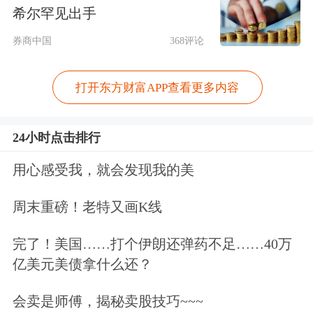
希尔罕见出手
内屏蔽冷却水系统无动力空冷器，批量
供货全球首座商用四代技术高温气冷
券商中国
368评论
堆。
打开东方财富APP查看更多内容
南风股份表示，公司已中标田湾项目、
24小时点击排行
徐大堡以及太平岭核电项目3、4号机
组，正在供货或准备供货。
用心感受我，就会发现我的美
周末重磅！老特又画K线
江苏神通表示，公司已具备为第三代、
第四代核电站提供阀门产品的能力，并
完了！美国……打个伊朗还弹药不足……40万
亿美元美债拿什么还？
且积极开展核电技术应用的各类堆型所
需的阀门产品研制和技术储备。
会卖是师傅，揭秘卖股技巧~~~