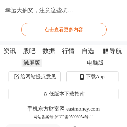
钢研高纳表示，公司已在核电领域取得
幸运大抽奖，注意这些坑…
相关准入资质，并与多个重要客户建立
点击查看更多内容
了业务往来。
金杯电工表示，公司研发的第四代核电
资讯
股吧
数据
行情
自选
导航
用超高温电磁线，结束了我国在该领域
触屏版
电脑版
长期依赖进口的历史，未来将进一步强
给网站提点意见
下载App
化在高端电磁线及特种领域的国产替代
低版本下载指南
竞争力。
手机东方财富网 eastmoney.com
核电行业景气度显著提升
网站备案号:沪ICP备05006054号-11