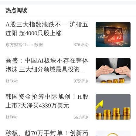
热点阅读
地时间13时38分从印度古吉拉特邦艾哈
迈达巴德
机场
起飞，在机场附近居民区
A股三大指数涨跌不一 沪指五
连阳 超4000只股上涨
坠毁。该客机原定飞往英国伦敦盖特威
东方财富Choice数据
376评论
克机场。
高盛：中国AI板块不存在整体
印度民航总局发表声明说，飞行员在航
泡沫 三大细分领域最具投资...
班起飞后不久向空管中心发出求救信
财联社
975评论
号，但随后并未回应空管发出的呼叫。
韩国资金抢筹中际旭创！H股
航班追踪网站“飞行雷达24”说，客机在
上市7天净买4339万美元
起飞后不到一分钟内从雷达屏幕上消
财联社
561评论
失。
秒板、超70万手封单！创新药