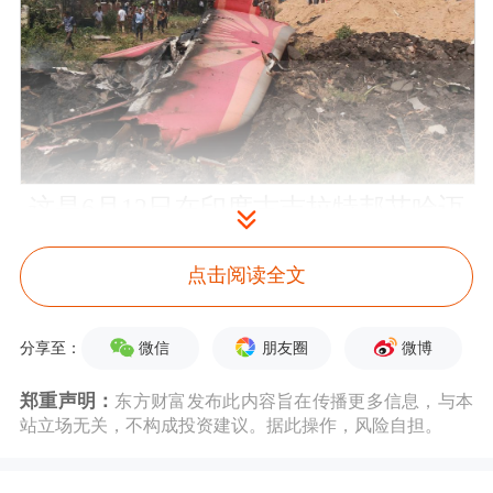
这是6月12日在印度古吉拉特邦艾哈迈
达巴德客机失事现场拍摄的客机残骸。
点击阅读全文
新华社/印度联合新闻社
微信
朋友圈
微博
分享至：
坠机情况
郑重声明：
东方财富发布此内容旨在传播更多信息，与本
——坠机经过：起飞后不久坠毁
站立场无关，不构成投资建议。据此操作，风险自担。
失事客机是印度航空AI171航班，于当