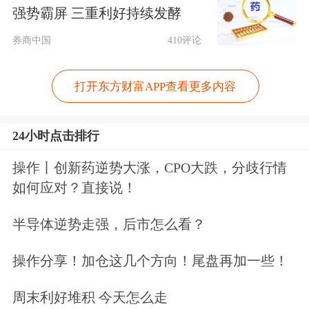
强势霸屏 三重利好持续发酵
现场画面显示，客机起飞不久后迅速下
券商中国
410评论
降，撞上一栋建筑物后爆炸起火，飞机
残骸四散。当地电视台播放的坠机现场
打开东方财富APP查看更多内容
画面显示，消防人员向起火建筑喷水，
24小时点击排行
大楼楼体漆黑，外墙玻璃几乎全部被
毁。
操作丨创新药逆势大涨，CPO大跌，分歧行情
如何应对？直接说！
半导体逆势走强，后市怎么看？
操作分享！加仓这几个方向！尾盘再加一些！
周末利好堆积 今天怎么走