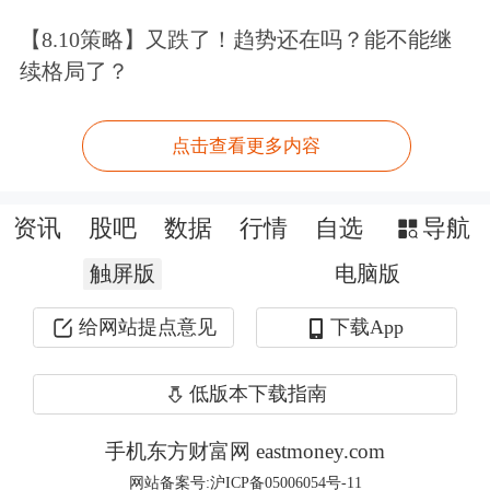
【8.10策略】又跌了！趋势还在吗？能不能继
续格局了？
6月12日，在印度古吉拉特邦艾哈迈达
点击查看更多内容
巴德，人们在客机失事现场进行救援。
新华社/印度联合新闻社
资讯
股吧
数据
行情
自选
导航
触屏版
电脑版
当地一名高级警官接受媒体采访时
给网站提点意见
下载App
说：“飞机撞上的大楼是一家医学院宿
舍。”根据现场画面，有人被担架抬
低版本下载指南
走，送上救护车。艾哈迈达巴德警方负
手机东方财富网 eastmoney.com
责人说，失事客机坠毁导致地面人员伤
网站备案号:沪ICP备05006054号-11