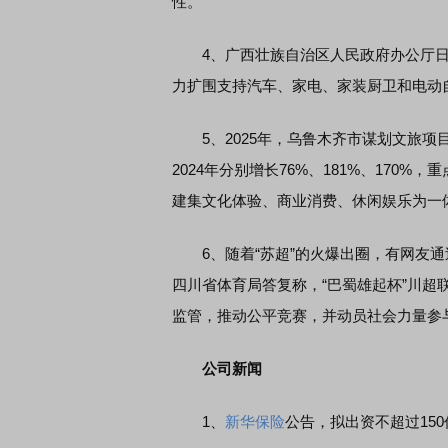
性。
4、广西壮族自治区人民政府办公厅日
力扩围支持汽车、家电、家装厨卫和电动
席连线｜东方财富证券陈果：A股再平衡的
债券知识通识：从基础认
5、2025年，乌鲁木齐市谋划文旅项目82
，将吹向何处
2024年分别增长76%、181%、17
建集文化体验、商业消费、休闲娱乐为一
6、随着“苏超”的火爆出圈，有网友通
四川省体育局答复称，“巴蜀雄起杯”川超
监管，推动公平竞赛，并动员社会力量参
公司新闻
1、
新华保险
公告，拟出资不超过15