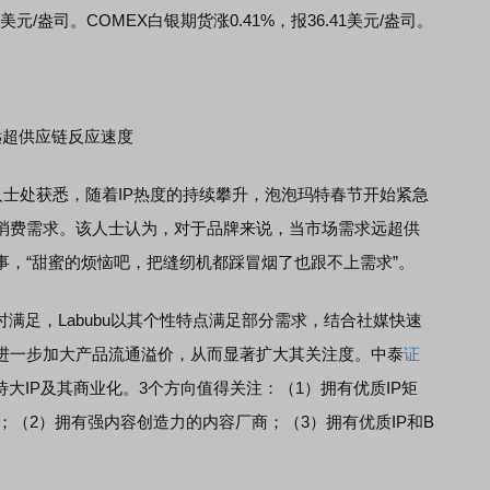
美元/盎司。COMEX白银期货涨0.41%，报36.41美元/盎司。
远超供应链反应速度
士处获悉，随着IP热度的持续攀升，泡泡玛特春节开始紧急
消费需求。该人士认为，对于品牌来说，当市场需求远超供
事，“甜蜜的烦恼吧，把缝纫机都踩冒烟了也跟不上需求”。
足，Labubu以其个性特点满足部分需求，结合社媒快速
进一步加大产品流通溢价，从而显著扩大其关注度。中泰
证
大IP及其商业化。3个方向值得关注：（1）拥有优质IP矩
；（2）拥有强内容创造力的内容厂商；（3）拥有优质IP和B