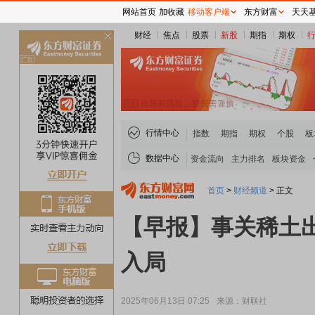
网站首页
加收藏
移动客户端
东方财富
天天
财经
焦点
股票
新股
期指
期权
关
闭
行情中心
指数
期指
期权
个股
板
数据中心
资金流向
主力排名
板块资金
首页
>
财经频道
>
正文
【早报】事关稀土
入局
2025年06月13日 07:25
来源：财联社