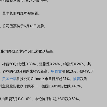
拟减持不超过19.75万股股份。
、董事长兼总经理被留置。
，公司股票将于6月13日复牌。
指均再创至少3个月以来收盘新高。
0指数涨0.38%，道指涨0.24%，纳指涨0.24%。其
高，道指再创3月初以来收盘新高。
甲骨文
涨超13%，创收盘历
。
美国金融
科技公司Chime上市首日涨超37%。
波音
跌近
洲主要股指收盘涨跌不一，德国DAX30指数跌0.48%。
货7月跌0.16%，布伦特原油期货8月跌0.59%。