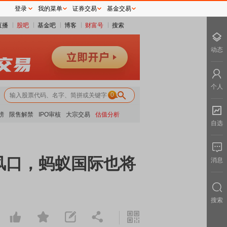
登录
我的菜单
证券交易
基金交易
直播
股吧
基金吧
博客
财富号
搜索
动态
个人
0
榜
限售解禁
IPO审核
大宗交易
估值分析
自选
风口，蚂蚁国际也将
消息
搜索