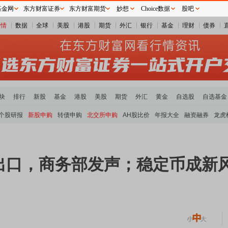
基金网
东方财富证券
东方财富期货
妙想
Choice数据
股吧
行情
数据
全球
美股
港股
期货
外汇
银行
基金
理财
债券
块
排行
新股
基金
港股
美股
期货
外汇
黄金
自选股
自选基金
个股研报
新股申购
转债申购
北交所申购
AH股比价
年报大全
融资融券
龙虎
出口，商务部发声；稳定币成新