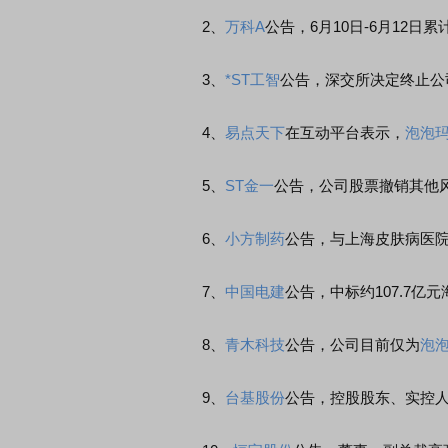
2、
万科A
公告，6月10日-6月12日
3、
*ST工智
公告，深交所决定终止公
4、
易点天下
在互动平台表示，
泡泡
5、
ST金一
公告，公司股票撤销其他风
6、
小方制药
公告，与上海皮肤病医
7、
中国电建
公告，中标约107.7亿
8、
青木科技
公告，公司目前仅为
泡
9、
台基股份
公告，控股股东、实控