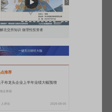
价委托那么多种，究竟怎么用？
北交所顶格打新居然只能
一键关注财经大咖
热点推荐
电子布龙头企业上半年业绩大幅预增
海证券报
1
人评论
2026-08-05