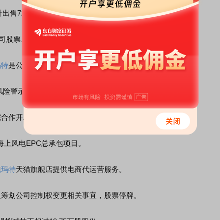
累计出售7296万股A股库存股，有利于补充公司的流动资金。
司股票上市。
玛特
是公司重要客户。
险警示，6月16日起复牌。
院合作开发治疗脱发
中药
1.1类新药复方侧柏酊。
元海上风电EPC总承包项目。
泡玛特
天猫旗舰店提供电商代运营服务。
人筹划公司控制权变更相关事宜，股票停牌。