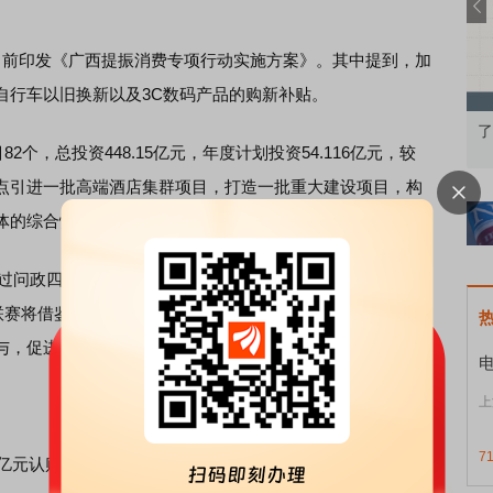
前印发《广西提振消费专项行动实施方案》。其中提到，加
自行车以旧换新以及3C数码产品的购新补贴。
知到特色品种
了解北交所知识 做理性投资者
市
个，总投资448.15亿元，年度计划投资54.116亿元，较
0%，重点引进一批高端酒店集群项目，打造一批重大建设项目，构
体的综合性文旅空间。
过问政四川平台留言呼吁四川举办类似的足球赛事。对此，
联赛将借鉴“苏超”联赛的健康发展经验，完善赛事体系，强化
与，促进群众足球与校园足球发展，助力全民健身。
上
7
0亿元认购私募基金份额。