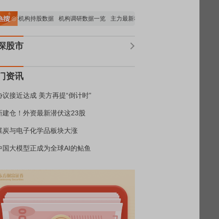
重要机构持股数据
机构调研数据一览
主力最新动向
上市公司限售股解禁一览
昨
深股市
门资讯
协议接近达成 美方再提“倒计时”
新建仓！外资最新潜伏这23股
煤炭与电子化学品板块大涨
中国大模型正成为全球AI的鲇鱼