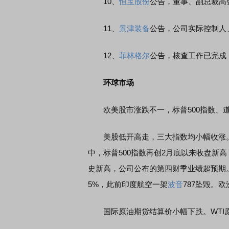
10、
恒宝股份
公告，董事、副总裁高强
11、
景津装备
公告，公司实际控制人
12、
菲林格尔
公告，核查工作已完成
环球市场
欧美股市涨跌不一，标普500指数、道
美股低开高走，三大指数均小幅收涨。标普50
中，标普500指数再创2月底以来收盘新
史新高，公司公布的第四财季业绩超预期
5%，此前印度航空一架
波音
787坠毁。欧
国际原油期货结算价小幅下跌。WTI原油期