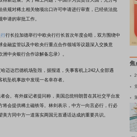
法依规对稀土相关物项出口许可申请进行审查，已经依法批
规申请的审批工作。
银行
行长拉加德举行中欧央行行长首次年度会晤，双方围绕中
球金融监管以及中欧央行重点合作领域等议题深入交换意
欧洲中央银行合作谅解备忘录》。
焦
哈迈达巴德机场坠毁，据报道，失事客机上242人全部遇
客机坠机事故中发现一名幸存者。
者会。有外媒记者提问称，美国总统特朗普在其社交平台发
方将会提供稀土磁铁等。林剑表示，中方一向言必行，行必
望美方同中方一道落实两国元首通话达成的重要共识。