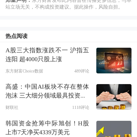
郑重声明：
东方财富发布此内容旨在传播更多信息，与本
站立场无关，不构成投资建议。据此操作，风险自担。
热点阅读
A股三大指数涨跌不一 沪指五
连阳 超4000只股上涨
东方财富Choice数据
489评论
高盛：中国AI板块不存在整体
泡沫 三大细分领域最具投资...
财联社
1118评论
韩国资金抢筹中际旭创！H股
上市7天净买4339万美元