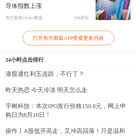
的1.62%，该增持金额也大幅超出增持
导体指数上涨
计划的金额下限。
东方财富Choice数据
344评论
据统计，包括
凌云股份
、
华电科工
、
鞍
打开东方财富APP查看更多内容
钢股份
、
东方电气
、
海油工程
等10家央
企控股上市公司的控股股东在今年4月
24小时点击排行
披露增持计划后火速行动，向市场快速
港股通红利五连跌，不行了？
传递“被低估”和“看好自身发展”的明确
昨天热恋 今天冷淡 明天怎么走
信号。
宇树科技：本次IPO发行价格150.8元，网上申
购日为8月10日！
从增持金额来看，多家央企本轮增持金
额已破亿元大关。截至5月28日，中
铝
操作丨A股低开高走，又冲高回落！只是温和