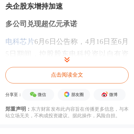
央企股东增持加速
多公司兑现超亿元承诺
电科芯片
6月6日公告称，4月16日至6月
5日期间，控股股东电科投资以自有资
金及
银行
股票增持专项贷款资金累计增
点击阅读全文
持公司总股本的0.41%，增持股份成交
金额为5734.35万元，累计增持股份成
微信
朋友圈
微博
分享至：
交金额2.07亿元。据了解，本次增持金
郑重声明：
东方财富发布此内容旨在传播更多信息，与本
额区间为2.5亿元至5亿元。后续，电科
站立场无关，不构成投资建议。据此操作，风险自担。
投资还将继续增持公司股份。