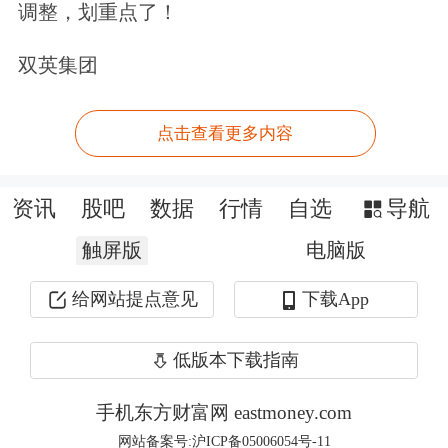
调整，划重点了！
集团及其一致行动人累计增持公司股份
占公司已发行总股本的1.12%，累计增
双英集团
持金额约10.07亿元。
中国铝业
表示，
点击查看更多内容
中铝集团及其一致行动人后续将按照增
持计划继续择机增持公司股份。回看上
资讯
股吧
数据
行情
自选
导航
市公司今年4月披露的增持公告，中铝
触屏版
电脑版
集团拟增持的总金额上限为20亿元。
给网站提点意见
下载App
公开信息显示，“增持回购潮”后，央企
提振市场信心的举措还在继续加码。5
低版本下载指南
月，
中国黄金
和
中铁工业
两家央企控股
手机东方财富网 eastmoney.com
股东的增持计划陆续出炉。其中，中国
网站备案号:沪ICP备05006054号-11