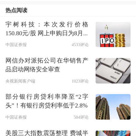
近两个月以来，已有29家央企控股上市
热点阅读
公司披露控股股东增持的最新进展，其
宇树科技：本次发行价格
150.80元/股 网上申购日为8月...
中多家公司的增持计划发布于今年4月
中国证券报
4533评论
的“增持回购潮”期间，展现了部分央企
对市场化市值管理措施的成熟运用。
网信办对派拓公司在华销售产
品启动网络安全审查
执行力最强的当数
中国电研
及其控股股
央视新闻客户端
1023评论
东国机集团。据统计，中国电研控股股
部分银行房贷利率降至“2字
东的一致行动人国机资本仅耗时18个交
头”！有银行房贷利率低于2.8%
易日（4月18日至5月9日）就完成了总
中国证券报
504评论
金额1.41亿元的增持，约占公司总股本
美股三大指数震荡整理 费城半