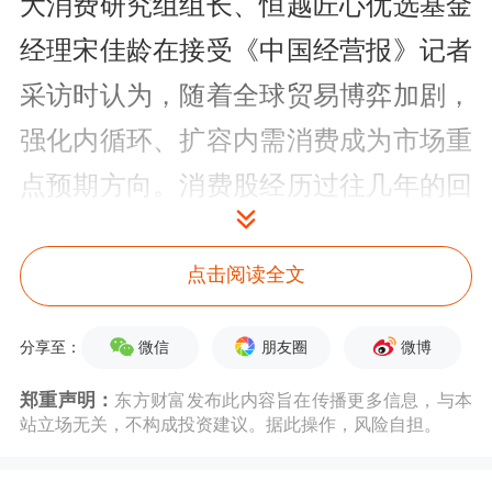
大消费研究组组长、恒越匠心优选基金
经理宋佳龄在接受《中国经营报》记者
采访时认为，随着全球贸易博弈加剧，
强化内循环、扩容内需消费成为市场重
点预期方向。消费股经历过往几年的回
调，受到低估值和消费韧性共振。新消
费公司股价显著上涨，主要由企业新产
点击阅读全文
品推出、品牌影响力提升及业绩兑现驱
微信
朋友圈
微博
分享至：
动，多数企业仅完成了首个业绩释放
郑重声明：
东方财富发布此内容旨在传播更多信息，与本
期，未来仍有大量新产品及业绩增长点
站立场无关，不构成投资建议。据此操作，风险自担。
待挖掘，后续可能还有很大的业绩上修