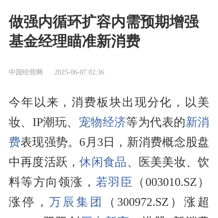
做强内循环扩容内需预期增强
基金经理瞄准新消费
中国经营网
2025-06-07 02:36
今年以来，消费板块出现分化，以美
妆、IP潮玩、
宠物经济
等为代表的
新消
费
表现强势。6月3日，新消费概念股盘
中再度活跃，
休闲食品
、医美美妆、饮
料等方向领涨，
若羽臣
（003010.SZ）
涨停，
万辰集团
（300972.SZ）涨超