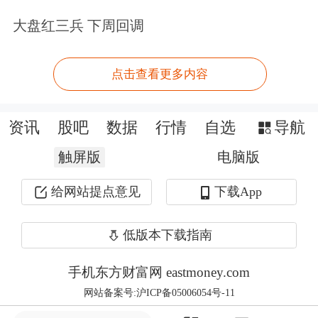
其不同的驱动因素和估值水平会使“新
大盘红三兵 下周回调
兴消费”内部不断演绎新的热点。
点击查看更多内容
记者注意到，4月7日以后，新消费和传
统消费板块的表现出现分化。Wind数
资讯
股吧
数据
行情
自选
导航
据显示，4月7日—6月4日，宠物经济指
触屏版
电脑版
数、化妆品指数和谷子经济指数领涨，
给网站提点意见
下载App
区间涨幅分别为25.03%、21.9%和
6.4%，家电指数和万得
白酒
指数下跌幅
低版本下载指南
度分别为0.97%和9.03%。
手机东方财富网 eastmoney.com
网站备案号:沪ICP备05006054号-11
对于新消费板块近期的亮眼表现，国泰