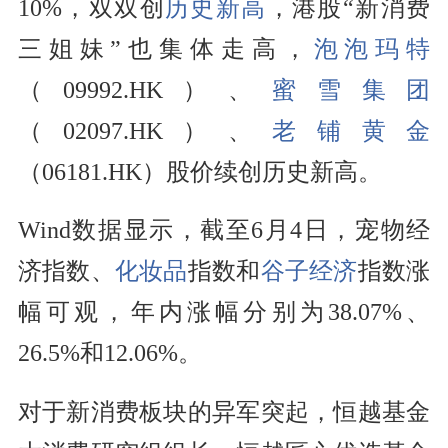
10%，双双创
历史新高
，港股“新消费
三姐妹”也集体走高，
泡泡玛特
（09992.HK）、
蜜雪集团
（02097.HK）、
老铺黄金
（06181.HK）股价续创历史新高。
Wind数据显示，截至6月4日，宠物经
济指数、
化妆品
指数和
谷子经济
指数涨
幅可观，年内涨幅分别为38.07%、
26.5%和12.06%。
对于新消费板块的异军突起，恒越基金