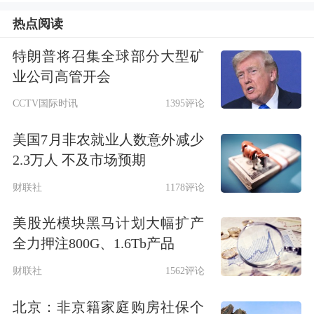
空间。“新消费多个细分领域也受益于
热点阅读
不同的驱动因素，比如，
黄金
珠宝零售
特朗普将召集全球部分大型矿
受益金价上涨、潮玩盲盒受益明星名人
业公司高管开会
在海外带火出圈等。”宋佳龄说。
CCTV国际时讯
1395评论
政策提振消费效果显现
美国7月非农就业人数意外减少
2.3万人 不及市场预期
新消费是以情绪价值和悦己需求为特
财联社
1178评论
征，契合00后追求个性化、体验型的消
美股光模块黑马计划大幅扩产
费趋势。新消费主要包括三条主线，一
全力押注800G、1.6Tb产品
是以潮玩、宠物为代表的情绪类消费，
财联社
1562评论
二是主打性价比的平价消费，三是与AI
北京：非京籍家庭购房社保个