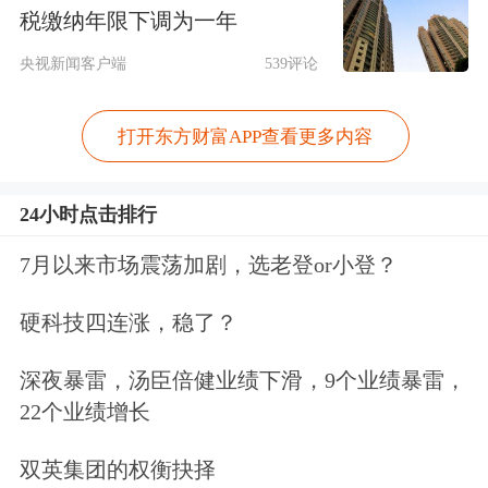
相关的科技消费，如辅助驾驶、
智能家
税缴纳年限下调为一年
居
等。
央视新闻客户端
539评论
通常而言，新消费的客群主体是年轻
打开东方财富APP查看更多内容
人，其消费目的是追求“悦己”情绪价值
或追求“平替”性价比。 “‘新兴消费’是
24小时点击排行
相对于传统消费而言的，其实不能算一
7月以来市场震荡加剧，选老登or小登？
个赛道”，宋佳龄向记者表示，因为无
硬科技四连涨，稳了？
论是潮玩谷子、宠物经济，或是量贩
零
深夜暴雷，汤臣倍健业绩下滑，9个业绩暴雷，
食
、功能饮料，还是美妆护理、黄金珠
22个业绩增长
宝，每个细分方向的成长叙事逻辑差异
双英集团的权衡抉择
都非常大，没有明显的同涨同跌关联，