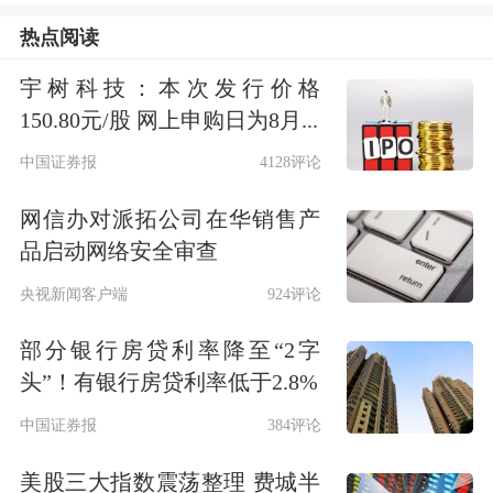
顺应趋势实现产品矩阵升级
热点阅读
公开资料显示，中策橡胶成立于1992
宇树科技：本次发行价格
150.80元/股 网上申购日为8月...
年，主要从事各类轮胎产品的研发、生
中国证券报
4128评论
产和销售。经过30余年深耕，中策橡胶
已成功孵化“朝阳”“好运”“威狮”“金
网信办对派拓公司在华销售产
品启动网络安全审查
冠”“WESTLAKE”“TRAZANO”等多个
央视新闻客户端
924评论
国内外知名品牌，构建起涵盖全钢胎、
部分银行房贷利率降至“2字
半钢胎、斜交胎、车胎四大品类的产品
头”！有银行房贷利率低于2.8%
矩阵，成为
一汽解放
、北汽福田、
比亚
中国证券报
384评论
迪
、
长安汽车
等知名整车厂的重要合作
美股三大指数震荡整理 费城半
伙伴。