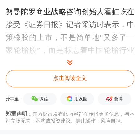
努曼陀罗商业战略咨询创始人霍虹屹在
接受《证券日报》记者采访时表示，中
策橡胶的上市，不是简单地“又多了一
家轮胎股”，而是标志着中国轮胎行业
的龙头企业，开始以资本市场为杠杆，
向更高质量的全球竞争力发起冲击。这
点击阅读全文
在对企业自身进行资本补充和品牌加持
微信
朋友圈
微博
分享至：
的同时，还将带动整个轮胎板块的估值
重估，提振投资者对中国轮胎制造业的
郑重声明：
东方财富发布此内容旨在传播更多信息，与本
站立场无关，不构成投资建议。据此操作，风险自担。
信心。