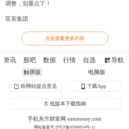
调整，划重点了！
科技的快速发展，市场对轮胎性能的要
双英集团
求日益提高，轮胎产品消费趋势逐渐向
高品质、高性能、绿色及
环保
轮胎迁
点击查看更多内容
移，消费者对轮胎的节能、舒适、静音
和安全提出更高要求，“子午化”成为世
资讯
股吧
数据
行情
自选
导航
界轮胎的主要发展方向之一。
触屏版
电脑版
“从高端轿车胎到
工程机械
胎，从
新能
给网站提点意见
下载App
源车
适配产品到绿色节能型轮胎，中策
低版本下载指南
橡胶正逐步构建起一个‘既覆盖市场，
手机东方财富网 eastmoney.com
又引领需求’的产品谱系。这种产品矩
网站备案号:沪ICP备05006054号-11