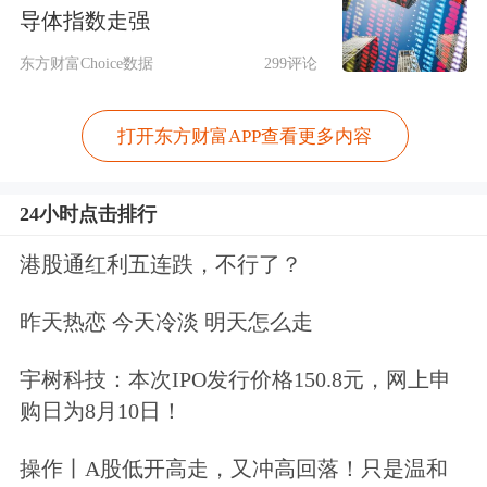
导体指数走强
从募集资金用途来看，中策橡胶本次的
东方财富Choice数据
299评论
募集资金将主要用于高性能子午线轮胎
打开东方财富APP查看更多内容
绿色5G数字工厂、年产250万套全钢子
午线载重轮胎生产线、高端绿色轮胎制
24小时点击排行
造产业链提升改造等项目建设。中策橡
港股通红利五连跌，不行了？
胶将通过聚焦核心产品产能提升，发力
昨天热恋 今天冷淡 明天怎么走
绿色高端战略，推动产品矩阵的进一步
优化，巩固企业的市场地位。
宇树科技：本次IPO发行价格150.8元，网上申
购日为8月10日！
具体来看，中策橡胶的项目投资方向与
操作丨A股低开高走，又冲高回落！只是温和
行业未来的发展趋势相契合。随着
汽车