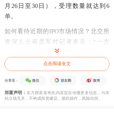
月26日至30日），受理数量就达到6
单。
如何看待近期的IPO市场情况？北交所
资深人士崔彦军对记者表示：“一方
面，因财报需要，企业赶在6月底前完
成申报；另一方面，近期创业板IPO也
点击阅读全文
开始受理。
综合
来看，我们认为，A股
微信
朋友圈
微博
分享至：
IPO在陆续恢复中。”
郑重声明：
东方财富发布此内容旨在传播更多信息，与本
与此同时，记者关注到，年内的这批北
站立场无关，不构成投资建议。据此操作，风险自担。
交所拟IPO企业，整体业绩表现较为突