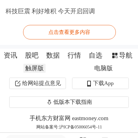
科技巨震 利好堆积 今天开启回调
创业板迎年内首批IPO项目
点击查看更多内容
端午假期前夕，2家企业的创业板IPO申
请获受理，由此拉开了今年创业板IPO
资讯
股吧
数据
行情
自选
导航
受理大幕。
触屏版
电脑版
据深交所官网，这两家企业是成都宏明
给网站提点意见
下载App
电子股份有限公司（下称“
宏明电
子
”）、南昌三瑞智能科技股份有限公
低版本下载指南
司（下称“
三瑞智能
”），获受理日期为
手机东方财富网 eastmoney.com
5月30日，保荐券商分别是
申万宏源
承
网站备案号:沪ICP备05006054号-11