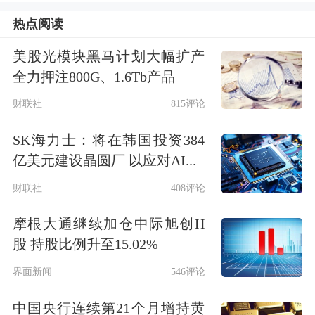
出，近一年营收普遍在3亿元以上、净
热点阅读
利润超6000万元。对此，市场分析人士
美股光模块黑马计划大幅扩产
认为，新三板新增挂牌公司的质地提
全力押注800G、1.6Tb产品
升、券商对北交所上市资源的储备更充
财联社
815评论
足，共同推动了北交所拟上市企业的业
SK海力士：将在韩国投资384
绩抬升。
亿美元建设晶圆厂 以应对AI...
财联社
408评论
摩根大通继续加仓中际旭创H
股 持股比例升至15.02%
界面新闻
546评论
中国央行连续第21个月增持黄